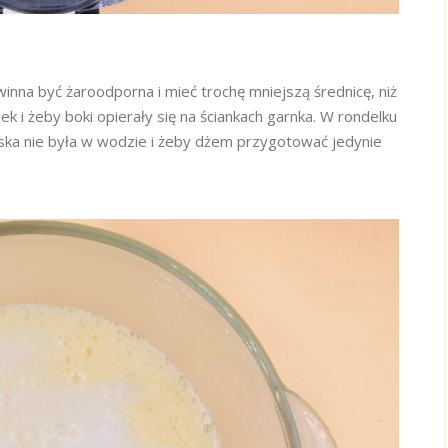
inna być żaroodporna i mieć trochę mniejszą średnicę, niż
k i żeby boki opierały się na ściankach garnka. W rondelku
iska nie była w wodzie i żeby dżem przygotować jedynie