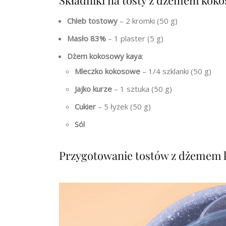
Składniki na tosty z dżemem kok
Chleb tostowy
– 2 kromki (50 g)
Masło 83%
– 1 plaster (5 g)
Dżem kokosowy kaya
:
Mleczko kokosowe
– 1/4 szklanki (50 g)
Jajko kurze
– 1 sztuka (50 g)
Cukier
– 5 łyżek (50 g)
Sól
Przygotowanie tostów z dżemem