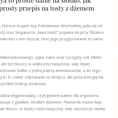
 to proste danie na słodko. Jak
 prosty przepis na tosty z dżemem
tórą w krajach Azji Południowo-Wschodniej jada się od
zji oraz Singapurze „kaya toast” pojawia się przy filiżance
 mało kto o nim słyszał, choć jego przygotowanie to sama
leka kokosowego, jajka, cukru oraz szczypty soli. Mleko
le też tłuszcz w większości nasycony, więc lepiej
rtościowe białko z pełną paletą aminokwasów, a do tego
A i D. Cukier odpowiada za słodycz, ale poza energią nie
szystkim funkcję smakową.
adza węglowodany, czyli główne paliwo dla organizmu.
trastuje z gładkim, słodkim dżemem. Plasterek masła daje
ak tłuszcz w dużej części nasycony, więc wystarczy cienka