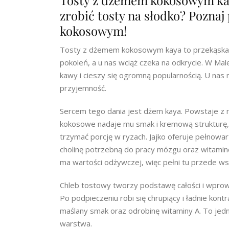
Tosty z dżemem kokosowym kaya
zrobić tosty na słodko? Poznaj
kokosowym!
Tosty z dżemem kokosowym kaya to przekąska, k
pokoleń, a u nas wciąż czeka na odkrycie. W Male
kawy i cieszy się ogromną popularnością. U nas
przyjemność.
Sercem tego dania jest dżem kaya. Powstaje z m
kokosowe nadaje mu smak i kremową strukturę, a
trzymać porcję w ryzach. Jajko oferuje pełnowa
cholinę potrzebną do pracy mózgu oraz witaminę 
ma wartości odżywczej, więc pełni tu przede w
Chleb tostowy tworzy podstawę całości i wprow
Po podpieczeniu robi się chrupiący i ładnie kon
maślany smak oraz odrobinę witaminy A. To jedn
warstwa.