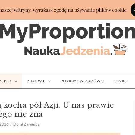
ZEPISY
ZDROWIE
PORADY I WSKAZÓWKI
O NAS
ą kocha pół Azji. U nas prawie
tego nie zna
 2026
Domi Zaremba