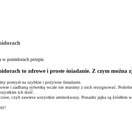
midorach
dorach to zdrowe i proste śniadanie. Z czym można zje
tny pomysł na szybkie i pożywne śniadanie.
drowie i zadbaną sylwetkę wcale nie musimy z nich rezygnować. Podobn
szystkim ich ilość.
rcowe, czyli zawiera wszystkie aminokwasy. Ponadto jajka są źródłem w
sty!