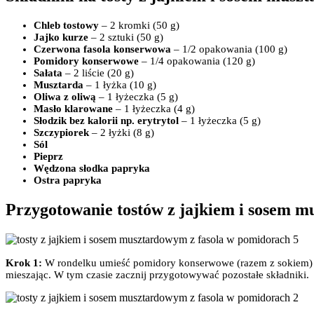
Chleb tostowy
– 2 kromki (50 g)
Jajko kurze
– 2 sztuki (50 g)
Czerwona fasola konserwowa
– 1/2 opakowania (100 g)
Pomidory konserwowe
– 1/4 opakowania (120 g)
Sałata
– 2 liście (20 g)
Musztarda
– 1 łyżka (10 g)
Oliwa z oliwą
– 1 łyżeczka (5 g)
Masło klarowane
– 1 łyżeczka (4 g)
Słodzik bez kalorii np. erytrytol
– 1 łyżeczka (5 g)
Szczypiorek
– 2 łyżki (8 g)
Sól
Pieprz
Wędzona słodka papryka
Ostra papryka
Przygotowanie tostów z jajkiem i sosem 
Krok 1:
W rondelku umieść pomidory konserwowe (razem z sokiem) o
mieszając. W tym czasie zacznij przygotowywać pozostałe składniki.