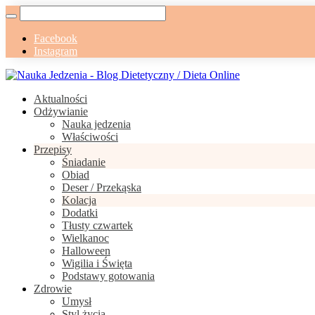
Facebook
Instagram
Aktualności
Odżywianie
Nauka jedzenia
Właściwości
Przepisy
Śniadanie
Obiad
Deser / Przekąska
Kolacja
Dodatki
Tłusty czwartek
Wielkanoc
Halloween
Wigilia i Święta
Podstawy gotowania
Zdrowie
Umysł
Styl życia