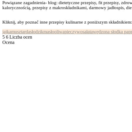
Powiązane zagadnienia- blog: dietetyczne przepisy, fit przepisy, zdrow
kalorycznością, przepisy z makroskładnikami, darmowy jadłospis, diet
Kliknij, aby poznać inne przepisy kulinarne z poniższym składnikiem
jajka
musztarda
słodzik
masło
oliwa
pieczywo
sałata
wędzona słodka pap
5
6
Liczba ocen
Ocena