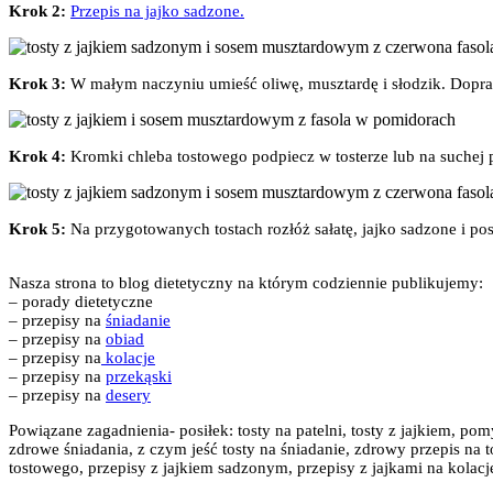
Krok 2:
Przepis na jajko sadzone.
Krok 3:
W małym naczyniu umieść oliwę, musztardę i słodzik. Dopra
Krok 4:
Kromki chleba tostowego podpiecz w tosterze lub na suchej 
Krok 5:
Na przygotowanych tostach rozłóż sałatę, jajko sadzone i 
Nasza strona to blog dietetyczny na którym codziennie publikujemy:
– porady dietetyczne
– przepisy na
śniadanie
– przepisy na
obiad
– przepisy na
kolacje
– przepisy na
przekąski
– przepisy na
desery
Powiązane zagadnienia- posiłek: tosty na patelni, tosty z jajkiem, po
zdrowe śniadania, z czym jeść tosty na śniadanie, zdrowy przepis na to
tostowego, przepisy z jajkiem sadzonym, przepisy z jajkami na kolacj