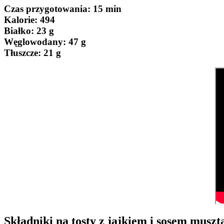
Czas przygotowania
: 15 min
Kalorie:
494
Białko
: 23 g
Węglowodany:
47 g
Tłuszcze
: 21 g
Składniki na tosty z jajkiem i sosem mus