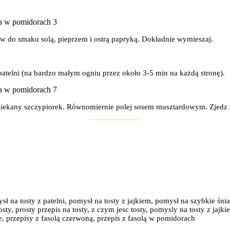
w do smaku solą, pieprzem i ostrą papryką. Dokładnie wymieszaj.
patelni (na bardzo małym ogniu przez około 3-5 min na każdą stronę).
posiekany szczypiorek. Równomiernie polej sosem musztardowym. Zjedz
mysł na tosty z patelni, pomysł na tosty z jajkiem, pomysł na szybkie ś
sty, prosty przepis na tosty, z czym jesc tosty, pomysly na tosty z jajk
e, przepisy z fasolą czerwoną, przepis z fasolą w pomidorach