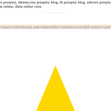
e przepisy, dietetyczne przepisy blog, fit przepisy blog, zdrowe przepis
a online, dieta online cena
:
ryka
szczypiorek
ostra papryka
pomidory konserwowe
chleb tostowy
czer