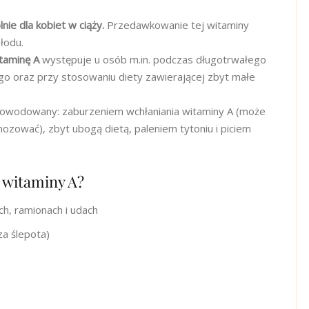
ie dla kobiet w ciąży.
Przedawkowanie tej witaminy
łodu.
taminę A
występuje u osób m.in. podczas długotrwałego
ego oraz przy stosowaniu diety zawierającej zbyt małe
powodowany: zaburzeniem wchłaniania witaminy A (może
ozować), zbyt ubogą dietą, paleniem tytoniu i piciem
u witaminy A?
ch, ramionach i udach
za ślepota)