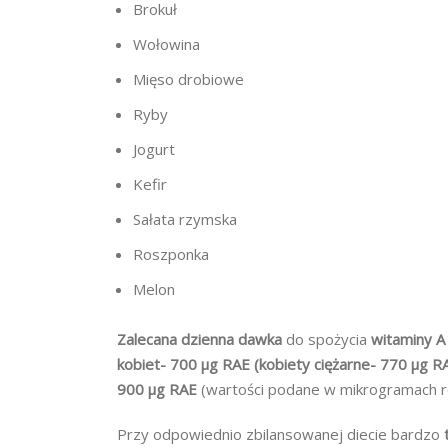
Brokuł
Wołowina
Mięso drobiowe
Ryby
Jogurt
Kefir
Sałata rzymska
Roszponka
Melon
Zalecana dzienna dawka
do spożycia
witaminy A
kobiet- 700 µg RAE (kobiety ciężarne- 770 µg R
900 µg RAE
(wartości podane w mikrogramach ró
Przy odpowiednio zbilansowanej diecie bardzo