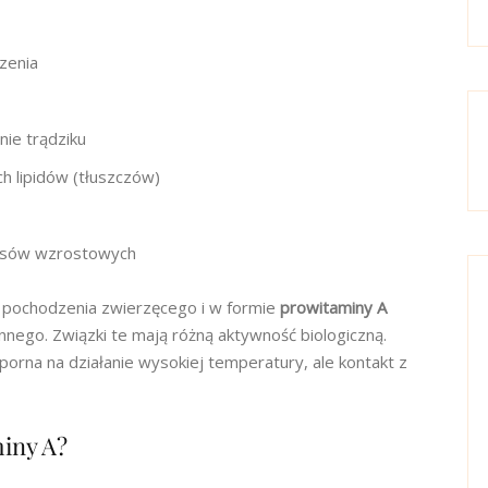
zenia
ie trądziku
ch lipidów (tłuszczów)
esów wzrostowych
pochodzenia zwierzęcego i w formie
prowitaminy A
nnego. Związki te mają różną aktywność biologiczną.
porna na działanie wysokiej temperatury, ale kontakt z
iny A?