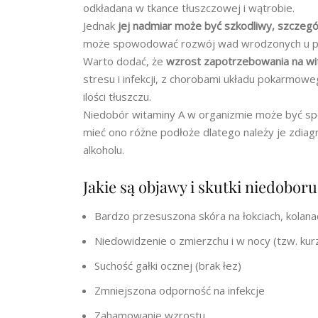
odkładana w tkance tłuszczowej i wątrobie.
Jednak
jej nadmiar może być szkodliwy, szczególn
może spowodować rozwój wad wrodzonych u p
Warto dodać, że
wzrost zapotrzebowania na wi
stresu i infekcji, z chorobami układu pokarmow
ilości tłuszczu.
Niedobór witaminy A w organizmie może być s
mieć ono różne podłoże dlatego należy je zdiagn
alkoholu.
Jakie są objawy i skutki niedobor
Bardzo przesuszona skóra na łokciach, kolana
Niedowidzenie o zmierzchu i w nocy (tzw. kur
Suchość gałki ocznej (brak łez)
Zmniejszona odporność na infekcje
Zahamowanie wzrostu