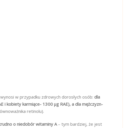
wynosi w przypadku zdrowych dorosłych osób:
dla
AE i kobiety karmiące- 1300 µg RAE), a dla mężczyzn-
wnoważnika retinolu).
trudno o niedobór witaminy A
– tym bardziej, że jest