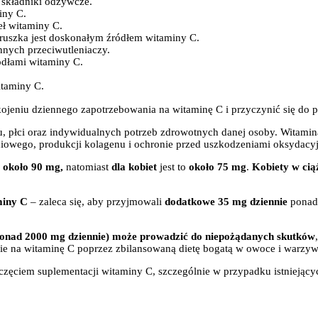
i składniki odżywcze.
iny C.
eł witaminy C.
truszka jest doskonałym źródłem witaminy C.
nnych przeciwutleniaczy.
ódłami witaminy C.
.
itaminy C.
jeniu dziennego zapotrzebowania na witaminę C i przyczynić się do 
u, płci oraz indywidualnych potrzeb zdrowotnych danej osoby. Witamin
owego, produkcji kolagenu i ochronie przed uszkodzeniami oksydacy
i
około 90 mg,
natomiast
dla kobiet
jest to
około 75 mg
.
Kobiety w cią
miny C
– zaleca się, aby przyjmowali
dodatkowe 35 mg dziennie
ponad 
ponad 2000 mg dziennie) może prowadzić do niepożądanych skutków
nie na witaminę C poprzez zbilansowaną dietę bogatą w owoce i warzyw
poczęciem suplementacji witaminy C, szczególnie w przypadku istniej