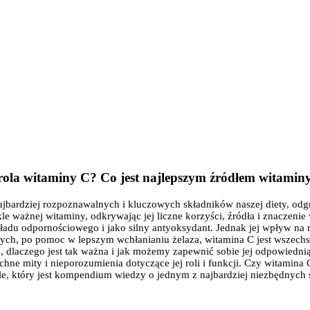
 rola witaminy C? Co jest najlepszym źródłem witami
ajbardziej rozpoznawalnych i kluczowych składników naszej diety, odg
kle ważnej witaminy, odkrywając jej liczne korzyści, źródła i znaczeni
adu odpornościowego i jako silny antyoksydant. Jednak jej wpływ na n
ącznych, po pomoc w lepszym wchłanianiu żelaza, witamina C jest wszec
, dlaczego jest tak ważna i jak możemy zapewnić sobie jej odpowiednią
hne mity i nieporozumienia dotyczące jej roli i funkcji. Czy witamina 
le, który jest kompendium wiedzy o jednym z najbardziej niezbędnych s