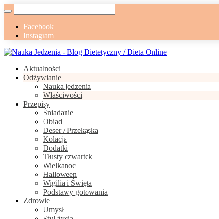
Facebook
Instagram
Aktualności
Odżywianie
Nauka jedzenia
Właściwości
Przepisy
Śniadanie
Obiad
Deser / Przekąska
Kolacja
Dodatki
Tłusty czwartek
Wielkanoc
Halloween
Wigilia i Święta
Podstawy gotowania
Zdrowie
Umysł
Styl życia