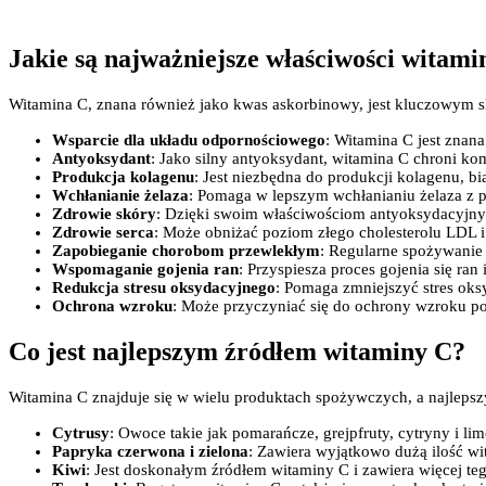
Jakie są najważniejsze właściwości witami
Witamina C, znana również jako kwas askorbinowy, jest kluczowym s
Wsparcie dla układu odpornościowego
: Witamina C jest znan
Antyoksydant
: Jako silny antyoksydant, witamina C chroni k
Produkcja kolagenu
: Jest niezbędna do produkcji kolagenu, 
Wchłanianie żelaza
: Pomaga w lepszym wchłanianiu żelaza z p
Zdrowie skóry
: Dzięki swoim właściwościom antyoksydacyjnym
Zdrowie serca
: Może obniżać poziom złego cholesterolu LDL i 
Zapobieganie chorobom przewlekłym
: Regularne spożywanie 
Wspomaganie gojenia ran
: Przyspiesza proces gojenia się ran
Redukcja stresu oksydacyjnego
: Pomaga zmniejszyć stres oks
Ochrona wzroku
: Może przyczyniać się do ochrony wzroku po
Co jest najlepszym źródłem witaminy C?
Witamina C znajduje się w wielu produktach spożywczych, a najleps
Cytrusy
: Owoce takie jak pomarańcze, grejpfruty, cytryny i li
Papryka czerwona i zielona
: Zawiera wyjątkowo dużą ilość w
Kiwi
: Jest doskonałym źródłem witaminy C i zawiera więcej t