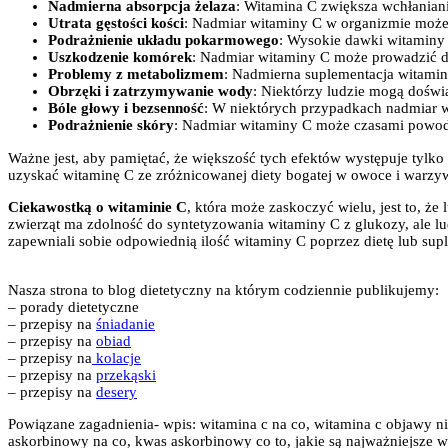
Nadmierna absorpcja żelaza
: Witamina C zwiększa wchłanian
Utrata gęstości kości
: Nadmiar witaminy C w organizmie może p
Podrażnienie układu pokarmowego
: Wysokie dawki witaminy
Uszkodzenie komórek
: Nadmiar witaminy C może prowadzić d
Problemy z metabolizmem
: Nadmierna suplementacja witami
Obrzęki i zatrzymywanie wody
: Niektórzy ludzie mogą dośw
Bóle głowy i bezsenność
: W niektórych przypadkach nadmiar 
Podrażnienie skóry
: Nadmiar witaminy C może czasami powod
Ważne jest, aby pamiętać, że większość tych efektów występuje tylk
uzyskać witaminę C ze zróżnicowanej diety bogatej w owoce i warzywa
Ciekawostką o witaminie C
, która może zaskoczyć wielu, jest to, ż
zwierząt ma zdolność do syntetyzowania witaminy C z glukozy, ale ludz
zapewniali sobie odpowiednią ilość witaminy C poprzez dietę lub sup
Nasza strona to blog dietetyczny na którym codziennie publikujemy:
– porady dietetyczne
– przepisy na
śniadanie
– przepisy na
obiad
– przepisy na
kolacje
– przepisy na
przekąski
– przepisy na
desery
Powiązane zagadnienia- wpis: witamina c na co, witamina c objawy n
askorbinowy na co, kwas askorbinowy co to, jakie są najważniejsze