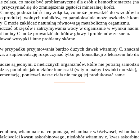
ie żelaza, co może być problematyczne dla osób z hemochromatozą (n
rzyczyniać się do zmniejszenia gęstości mineralnej kości.
 C mogą podrażniać ściany żołądka, co może prowadzić do wrzodów lu
o produkcji wolnych rodników, co paradoksalnie może uszkadzać kom
ny C może zakłócać naturalną równowagę metaboliczną organizmu.
iadczać obrzęków i zatrzymywania wody w organizmie w wyniku nadmi
witaminy C może prowadzić do bólów głowy i problemów ze snem.
ować wysypki i inne problemy skórne.
o w przypadku przyjmowania bardzo dużych dawek witaminy C, znacznie
, a suplementację rozpoczynać tylko po konsultacji z lekarzem lub di
e ludzie są jednymi z nielicznych organizmów, które nie potrafią samod
ie, podobnie jak niektóre inne ssaki (w tym małpy i świnki morskie), s
lementację, ponieważ nasze ciała nie mogą jej produkować same.
iedoboru, witamina c na co pomaga, witamina c właściwości, witamina 
 właściwości kwasu askorbinowego, niedobór witaminy c, kwas askorb