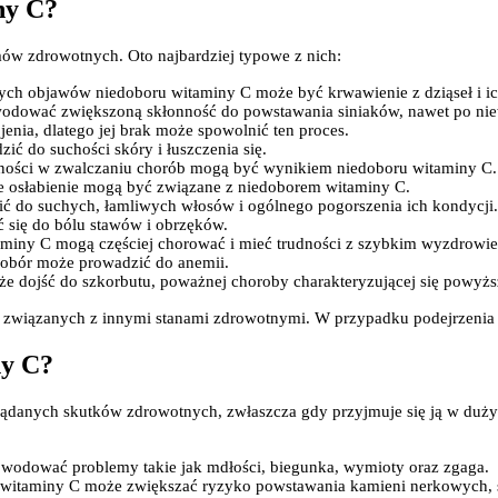
ny C?
w zdrowotnych. Oto najbardziej typowe z nich:
ych objawów niedoboru witaminy C może być krwawienie z dziąseł i ic
odować zwiększoną skłonność do powstawania siniaków, nawet po niew
jenia, dlatego jej brak może spowolnić ten proces.
ć do suchości skóry i łuszczenia się.
rudności w zwalczaniu chorób mogą być wynikiem niedoboru witaminy C.
ne osłabienie mogą być związane z niedoborem witaminy C.
ć do suchych, łamliwych włosów i ogólnego pogorszenia ich kondycji.
 się do bólu stawów i obrzęków.
aminy C mogą częściej chorować i mieć trudności z szybkim wyzdrowi
edobór może prowadzić do anemii.
 dojść do szkorbutu, poważnej choroby charakteryzującej się powyższ
 związanych z innymi stanami zdrowotnymi. W przypadku podejrzenia n
ny C?
danych skutków zdrowotnych, zwłaszcza gdy przyjmuje się ją w dużych 
wodować problemy takie jak mdłości, biegunka, wymioty oraz zgaga.
 witaminy C może zwiększać ryzyko powstawania kamieni nerkowych, 