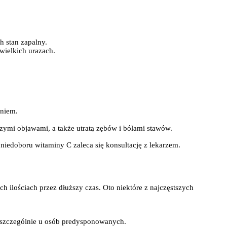
h stan zapalny.
ielkich urazach.
eniem.
ymi objawami, a także utratą zębów i bólami stawów.
iedoboru witaminy C zaleca się konsultację z lekarzem.
ilościach przez dłuższy czas. Oto niektóre z najczęstszych
szczególnie u osób predysponowanych.