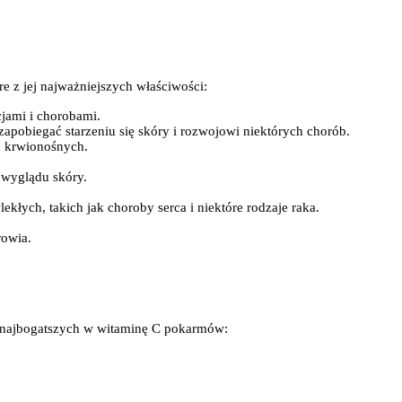
 z jej najważniejszych właściwości:
jami i chorobami.
apobiegać starzeniu się skóry i rozwojowi niektórych chorób.
ń krwionośnych.
 wyglądu skóry.
łych, takich jak choroby serca i niektóre rodzaje raka.
rowia.
 z najbogatszych w witaminę C pokarmów: