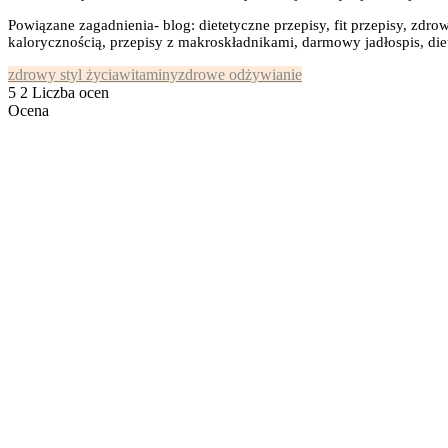
Powiązane zagadnienia- blog: dietetyczne przepisy, fit przepisy, zdrow
kalorycznością, przepisy z makroskładnikami, darmowy jadłospis, diet
zdrowy styl życia
witaminy
zdrowe odżywianie
5
2
Liczba ocen
Ocena