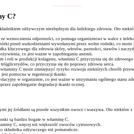
ny C?
kładnikiem odżywczym niezbędnym dla ludzkiego zdrowia. Oto niektóre
a ze wzmocnienia odporności, co pomaga organizmowi w walce z infekc
omórki przed uszkodzeniami wywołanymi przez wolne rodniki, co może z
białka kluczowego dla zdrowia skóry, włosów, paznokci, stawów i naczy
ożywienia, co jest ważne w zapobieganiu anemii.
 i roli w produkcji kolagenu, witamina C przyczynia się do zdrowego
trójglicerydów, co przyczynia się do poprawy zdrowia serca.
witaminy C może zmniejszyć ryzyko rozwoju niektórych chorób przewlek
 i jest pomocna w regeneracji tkanki.
ydacyjny w organizmie, co jest ważne w utrzymaniu ogólnego stanu zd
przez zapobieganie degradacji tkanki ocznej.
zymi jej źródłami są przede wszystkim owoce i warzywa. Oto niektóre
monki są bardzo bogate w witaminę C.
itaminy C, więcej niż większość owoców cytrusowych.
ego składnika odżywczego niż pomarańcze.