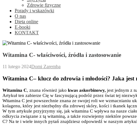
Zdrowie fizyczne
Porady i wskazówki
O nas
Dieta online
E-booki
KONTAKT
Witamina C- właściwości, źródła i zastosowanie
11 lutego 2024
Domi Zaremba
Witamina C– klucz do zdrowia i młodości? Jaka jest
Witamina C
, znana również jako
kwas askorbinowy,
jest jednym z n
Artykuł ten zabierze Cię w fascynującą podróż przez świat tej niezwy
Witamina C jest powszechnie znana ze swojej roli we wzmacnianiu ukł
kolagenu, który jest niezbędny dla zdrowej skóry, kości i tkanek ł
W tym artykule przyjrzymy się, jak witamina C wpływa na nasze ciało
odkrycia związane z tą witaminą, a także rozwiejemy niektóre powszec
C? Na te i wiele innych pytań znajdziesz odpowiedź w naszym artyku