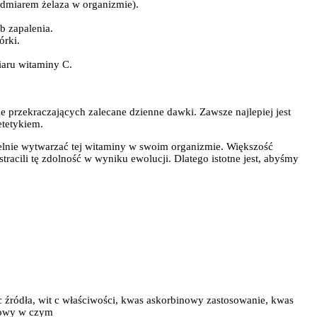
admiarem żelaza w organizmie).
b zapalenia.
órki.
aru witaminy C.
 przekraczających zalecane dzienne dawki. Zawsze najlepiej jest
etetykiem.
zielnie wytwarzać tej witaminy w swoim organizmie. Większość
tracili tę zdolność w wyniku ewolucji. Dlatego istotne jest, abyśmy
c źródła, wit c właściwości, kwas askorbinowy zastosowanie, kwas
inowy w czym