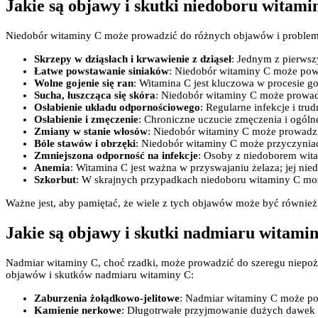
Jakie są objawy i skutki niedoboru witami
Niedobór witaminy C może prowadzić do różnych objawów i problemó
Skrzepy w dziąsłach i krwawienie z dziąseł
: Jednym z pierwsz
Łatwe powstawanie siniaków
: Niedobór witaminy C może pow
Wolne gojenie się ran
: Witamina C jest kluczowa w procesie go
Sucha, łuszcząca się skóra
: Niedobór witaminy C może prowadzi
Osłabienie układu odpornościowego
: Regularne infekcje i t
Osłabienie i zmęczenie
: Chroniczne uczucie zmęczenia i ogól
Zmiany w stanie włosów
: Niedobór witaminy C może prowadzi
Bóle stawów i obrzęki
: Niedobór witaminy C może przyczyniać
Zmniejszona odporność na infekcje
: Osoby z niedoborem wit
Anemia
: Witamina C jest ważna w przyswajaniu żelaza; jej ni
Szkorbut
: W skrajnych przypadkach niedoboru witaminy C może
Ważne jest, aby pamiętać, że wiele z tych objawów może być również
Jakie są objawy i skutki nadmiaru witami
Nadmiar witaminy C, choć rzadki, może prowadzić do szeregu niepożą
objawów i skutków nadmiaru witaminy C:
Zaburzenia żołądkowo-jelitowe
: Nadmiar witaminy C może po
Kamienie nerkowe
: Długotrwałe przyjmowanie dużych dawek