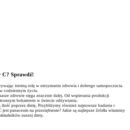
ny C? Sprawdź!
rywając istotną rolę w utrzymaniu zdrowia i dobrego samopoczucia.
e w codziennym życiu.
asze zdrowie sięga znacznie dalej. Od wspierania produkcji
hstronnym bohaterem w świecie odżywiania.
 ilość poprzez dietę. Przybliżymy również najnowsze badania i
C jest panaceum na przeziębienie? Jakie są najlepsze źródła witaminy
kładników naszej diety.