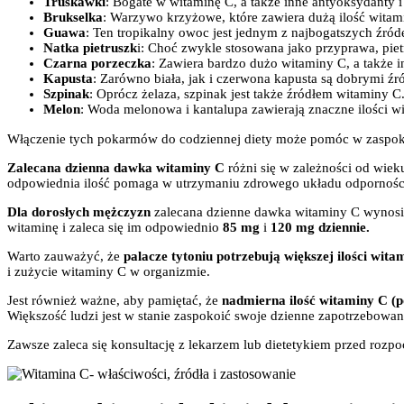
Truskawki
: Bogate w witaminę C, a także inne antyoksydanty 
Brukselka
: Warzywo krzyżowe, które zawiera dużą ilość witam
Guawa
: Ten tropikalny owoc jest jednym z najbogatszych źród
Natka
pietruszk
i: Choć zwykle stosowana jako przyprawa, pie
Czarna porzeczka
: Zawiera bardzo dużo witaminy C, a także i
Kapusta
: Zarówno biała, jak i czerwona kapusta są dobrymi źr
Szpinak
: Oprócz żelaza, szpinak jest także źródłem witaminy C
Melon
: Woda melonowa i kantalupa zawierają znaczne ilości w
Włączenie tych pokarmów do codziennej diety może pomóc w zaspoko
Zalecana dzienna dawka witaminy C
różni się w zależności od wiek
odpowiednia ilość pomaga w utrzymaniu zdrowego układu odporności
Dla dorosłych mężczyzn
zalecana dzienne dawka witaminy C wynos
witaminę i zaleca się im odpowiednio
85 mg
i
120 mg dziennie.
Warto zauważyć, że
palacze tytoniu potrzebują większej ilości wita
i zużycie witaminy C w organizmie.
Jest również ważne, aby pamiętać, że
nadmierna ilość witaminy C (
Większość ludzi jest w stanie zaspokoić swoje dzienne zapotrzebowa
Zawsze zaleca się konsultację z lekarzem lub dietetykiem przed roz