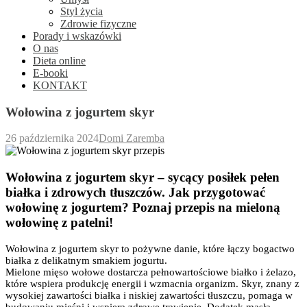
Styl życia
Zdrowie fizyczne
Porady i wskazówki
O nas
Dieta online
E-booki
KONTAKT
Wołowina z jogurtem skyr
26 października 2024
Domi Zaremba
Wołowina z jogurtem skyr – sycący posiłek pełen
białka i zdrowych tłuszczów. Jak przygotować
wołowinę z jogurtem? Poznaj przepis na mieloną
wołowinę z patelni!
Wołowina z jogurtem skyr to pożywne danie, które łączy bogactwo
białka z delikatnym smakiem jogurtu.
Mielone mięso wołowe dostarcza pełnowartościowe białko i żelazo,
które wspiera produkcję energii i wzmacnia organizm. Skyr, znany z
wysokiej zawartości białka i niskiej zawartości tłuszczu, pomaga w
budowaniu mięśni i wspiera zdrowe trawienie. Dodatek masła