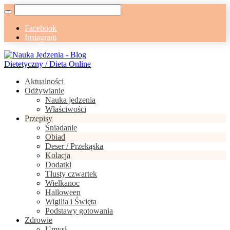
Facebook
Instagram
Aktualności
Odżywianie
Nauka jedzenia
Właściwości
Przepisy
Śniadanie
Obiad
Deser / Przekąska
Kolacja
Dodatki
Tłusty czwartek
Wielkanoc
Halloween
Wigilia i Święta
Podstawy gotowania
Zdrowie
Umysł