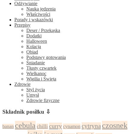
Odżywianie
Nauka jedzenia
Właściwości
Porady i wskazówki
Przepisy
Deser / Przekąska
Dodatki
Halloween
Kolacja
Obiad
Podstawy gotowania
Śniadanie
Tłusty czwartek
Wielkanoc
Wigilia i Święta
Zdrowie
Styl życia
Umysł
Zdrowie fizyczne
Składnik posiłku ⇩
cebula
czosnek
cytryna
curry
chilli
cynamon
banan