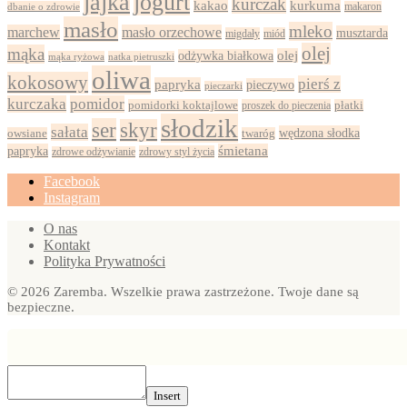
jajka
jogurt
kurczak
kurkuma
kakao
dbanie o zdrowie
makaron
masło
mleko
marchew
masło orzechowe
musztarda
migdały
miód
olej
mąka
olej
odżywka białkowa
mąka ryżowa
natka pietruszki
oliwa
kokosowy
pierś z
papryka
pieczywo
pieczarki
kurczaka
pomidor
pomidorki koktajlowe
proszek do pieczenia
płatki
słodzik
ser
skyr
sałata
wędzona słodka
owsiane
twaróg
papryka
śmietana
zdrowy styl życia
zdrowe odżywianie
Facebook
Instagram
O nas
Kontakt
Polityka Prywatności
© 2026 Zaremba. Wszelkie prawa zastrzeżone. Twoje dane są
bezpieczne.
Insert