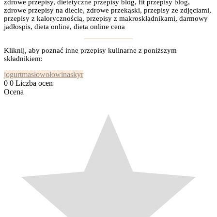
zdrowe przepisy, dietetyczne przepisy blog, fit przepisy blog,
zdrowe przepisy na diecie, zdrowe przekąski, przepisy ze zdjęciami,
przepisy z kalorycznością, przepisy z makroskładnikami, darmowy
jadłospis, dieta online, dieta online cena
Kliknij, aby poznać inne przepisy kulinarne z poniższym
składnikiem:
jogurt
masło
wołowina
skyr
0
0
Liczba ocen
Ocena