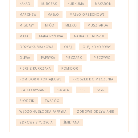
KAKAO
KURCZAK
KURKUMA
MAKARON
MARCHEW
MASŁO
MASŁO ORZECHOWE
MIGDAŁY
MIÓD
MLEKO
MUSZTARDA
MĄKA
MĄKA RYŻOWA
NATKA PIETRUSZKI
ODŻYWKA BIAŁKOWA
OLEJ
OLEJ KOKOSOWY
OLIWA
PAPRYKA
PIECZARKI
PIECZYWO
PIERŚ Z KURCZAKA
POMIDOR
POMIDORKI KOKTAJLOWE
PROSZEK DO PIECZENIA
PŁATKI OWSIANE
SAŁATA
SER
SKYR
SŁODZIK
TWARÓG
WĘDZONA SŁODKA PAPRYKA
ZDROWE ODŻYWIANIE
ZDROWY STYL ŻYCIA
ŚMIETANA