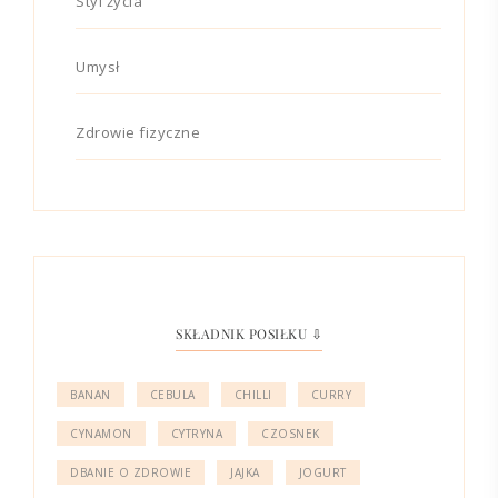
Styl życia
Umysł
Zdrowie fizyczne
SKŁADNIK POSIŁKU ⇩
BANAN
CEBULA
CHILLI
CURRY
CYNAMON
CYTRYNA
CZOSNEK
DBANIE O ZDROWIE
JAJKA
JOGURT