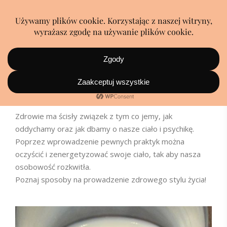
Styl życia
Zdrowie ma ścisły związek z tym co jemy, jak
oddychamy oraz jak dbamy o nasze ciało i psychikę.
Poprzez wprowadzenie pewnych praktyk można
oczyścić i zenergetyzować swoje ciało, tak aby nasza
osobowość rozkwitła.
Poznaj sposoby na prowadzenie zdrowego stylu życia!