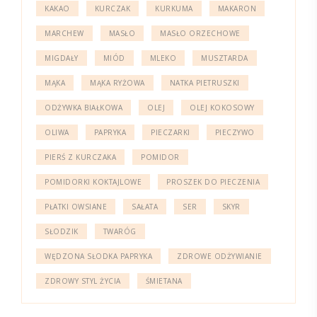
KAKAO
KURCZAK
KURKUMA
MAKARON
MARCHEW
MASŁO
MASŁO ORZECHOWE
MIGDAŁY
MIÓD
MLEKO
MUSZTARDA
MĄKA
MĄKA RYŻOWA
NATKA PIETRUSZKI
ODŻYWKA BIAŁKOWA
OLEJ
OLEJ KOKOSOWY
OLIWA
PAPRYKA
PIECZARKI
PIECZYWO
PIERŚ Z KURCZAKA
POMIDOR
POMIDORKI KOKTAJLOWE
PROSZEK DO PIECZENIA
PŁATKI OWSIANE
SAŁATA
SER
SKYR
SŁODZIK
TWARÓG
WĘDZONA SŁODKA PAPRYKA
ZDROWE ODŻYWIANIE
ZDROWY STYL ŻYCIA
ŚMIETANA