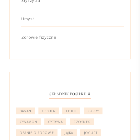
Styl życia
Umysł
Zdrowie fizyczne
SKŁADNIK POSIŁKU ⇩
BANAN
CEBULA
CHILLI
CURRY
CYNAMON
CYTRYNA
CZOSNEK
DBANIE O ZDROWIE
JAJKA
JOGURT