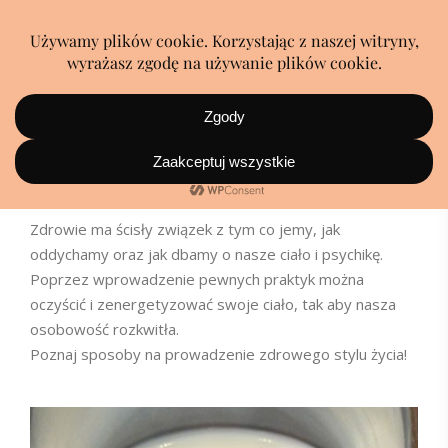
Styl życia
Zdrowie ma ścisły związek z tym co jemy, jak
oddychamy oraz jak dbamy o nasze ciało i psychikę.
Poprzez wprowadzenie pewnych praktyk można
oczyścić i zenergetyzować swoje ciało, tak aby nasza
osobowość rozkwitła.
Poznaj sposoby na prowadzenie zdrowego stylu życia!