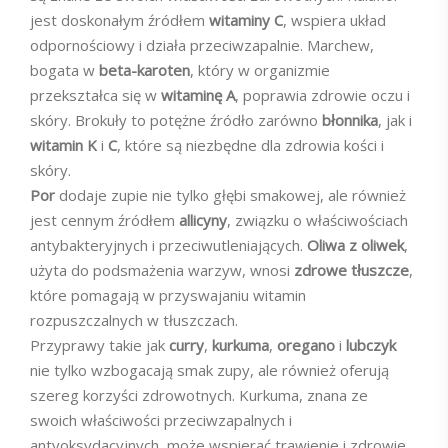
jest doskonałym źródłem
witaminy C
, wspiera układ
odpornościowy i działa przeciwzapalnie. Marchew,
bogata w
beta-karoten
, który w organizmie
przekształca się w
witaminę A
, poprawia zdrowie oczu i
skóry. Brokuły to potężne źródło zarówno
błonnika
, jak i
witamin K
i
C
, które są niezbędne dla zdrowia kości i
skóry.
Por
dodaje zupie nie tylko głębi smakowej, ale również
jest cennym źródłem
allicyny
, związku o właściwościach
antybakteryjnych i przeciwutleniających.
Oliwa z oliwek
,
użyta do podsmażenia warzyw, wnosi
zdrowe tłuszcze
,
które pomagają w przyswajaniu witamin
rozpuszczalnych w tłuszczach.
Przyprawy takie jak
curry
,
kurkuma
,
oregano
i
lubczyk
nie tylko wzbogacają smak zupy, ale również oferują
szereg korzyści zdrowotnych. Kurkuma, znana ze
swoich właściwości przeciwzapalnych i
antyoksydacyjnych, może wspierać trawienie i zdrowie