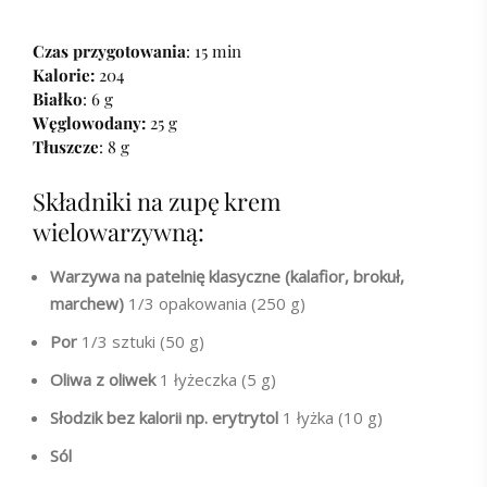
Czas przygotowania
: 15 min
Kalorie:
204
Białko
: 6 g
Węglowodany:
25 g
Tłuszcze
: 8 g
Składniki na zupę krem
wielowarzywną:
Warzywa na patelnię klasyczne (kalafior, brokuł,
marchew)
1/3 opakowania (250 g)
Por
1/3 sztuki (50 g)
Oliwa z oliwek
1 łyżeczka (5 g)
Słodzik bez kalorii np. erytrytol
1 łyżka (10 g)
Sól