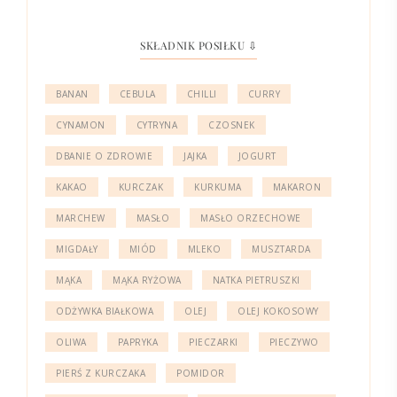
SKŁADNIK POSIŁKU ⇩
BANAN
CEBULA
CHILLI
CURRY
CYNAMON
CYTRYNA
CZOSNEK
DBANIE O ZDROWIE
JAJKA
JOGURT
KAKAO
KURCZAK
KURKUMA
MAKARON
MARCHEW
MASŁO
MASŁO ORZECHOWE
MIGDAŁY
MIÓD
MLEKO
MUSZTARDA
MĄKA
MĄKA RYŻOWA
NATKA PIETRUSZKI
ODŻYWKA BIAŁKOWA
OLEJ
OLEJ KOKOSOWY
OLIWA
PAPRYKA
PIECZARKI
PIECZYWO
PIERŚ Z KURCZAKA
POMIDOR