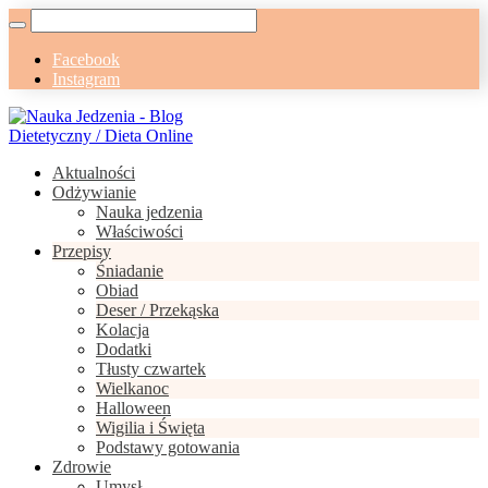
Facebook
Instagram
Aktualności
Odżywianie
Nauka jedzenia
Właściwości
Przepisy
Śniadanie
Obiad
Deser / Przekąska
Kolacja
Dodatki
Tłusty czwartek
Wielkanoc
Halloween
Wigilia i Święta
Podstawy gotowania
Zdrowie
Umysł