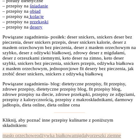
– porady dietetyczne
– przepisy na
śniadanie
– przepisy na
obiad
– przepisy na
kolacje
– przepisy na
przekąski
– przepisy na
desery
Powiązane zagadnienia- posiłek: deser snickers, snickers deser bez
pieczenia, deser snickers przepis, deser snickers kalorie, deser z
masłem orzechowym bez pieczenia, deser z masłem orzechowym na
szybko, deser z odżywki białkowej, zdrowy deser z migdałami,
deser z orzeszkami ziemnymi, keto deser na zimno, keto deser
szybki, snickers bez pieczenia, snickers przepis, odżywka białkowa
z masłem orzechowym, jednoporcjowe fit desery bez pieczenia, jak
zrobić deser snickers, snickers z odżywką białkową
Powiązane zagadnienia- blog: dietetyczne przepisy, fit przepisy,
zdrowe przepisy, dietetyczne przepisy blog, fit przepisy blog,
zdrowe przepisy na diecie, zdrowe przekąski, przepisy ze zdjęciami,
przepisy z kalorycznością, przepisy z makroskładnikami, darmowy
jadłospis, dieta online, dieta online cena
Kliknij, aby poznać inne przepisy kulinarne z poniższym
składnikiem:
masło orzechowe
odżywka białkowa
migdały
orzeszki ziemne