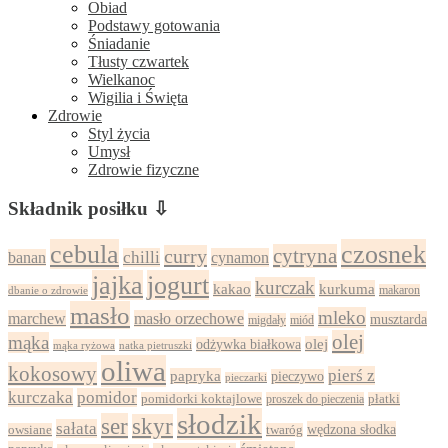
Obiad
Podstawy gotowania
Śniadanie
Tłusty czwartek
Wielkanoc
Wigilia i Święta
Zdrowie
Styl życia
Umysł
Zdrowie fizyczne
Składnik posiłku ⇩
cebula
czosnek
cytryna
curry
chilli
cynamon
banan
jajka
jogurt
kurczak
kurkuma
kakao
dbanie o zdrowie
makaron
masło
mleko
marchew
masło orzechowe
musztarda
migdały
miód
olej
mąka
olej
odżywka białkowa
mąka ryżowa
natka pietruszki
oliwa
kokosowy
pierś z
papryka
pieczywo
pieczarki
kurczaka
pomidor
pomidorki koktajlowe
proszek do pieczenia
płatki
słodzik
ser
skyr
sałata
wędzona słodka
owsiane
twaróg