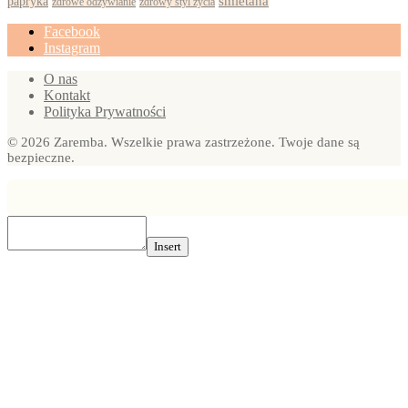
papryka
śmietana
zdrowy styl życia
zdrowe odżywianie
Facebook
Instagram
O nas
Kontakt
Polityka Prywatności
© 2026 Zaremba. Wszelkie prawa zastrzeżone. Twoje dane są
bezpieczne.
Insert