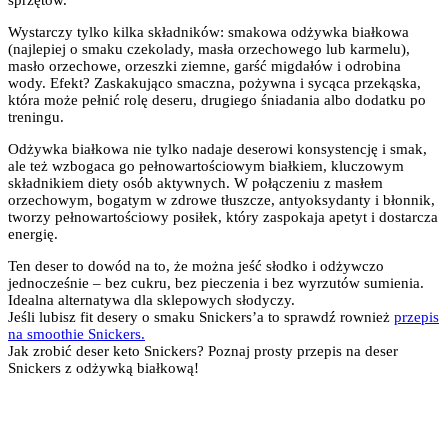
Wystarczy tylko kilka składników: smakowa odżywka białkowa
(najlepiej o smaku czekolady, masła orzechowego lub karmelu),
masło orzechowe, orzeszki ziemne, garść migdałów i odrobina
wody. Efekt? Zaskakująco smaczna, pożywna i sycąca przekąska,
która może pełnić rolę deseru, drugiego śniadania albo dodatku po
treningu.
Odżywka białkowa nie tylko nadaje deserowi konsystencję i smak,
ale też wzbogaca go pełnowartościowym białkiem, kluczowym
składnikiem diety osób aktywnych. W połączeniu z masłem
orzechowym, bogatym w zdrowe tłuszcze, antyoksydanty i błonnik,
tworzy pełnowartościowy posiłek, który zaspokaja apetyt i dostarcza
energię.
Ten deser to dowód na to, że można jeść słodko i odżywczo
jednocześnie – bez cukru, bez pieczenia i bez wyrzutów sumienia.
Idealna alternatywa dla sklepowych słodyczy.
Jeśli lubisz fit desery o smaku Snickers’a to sprawdź rownież
przepis
na smoothie Snickers.
Jak zrobić deser keto Snickers? Poznaj prosty przepis na deser
Snickers z odżywką białkową!