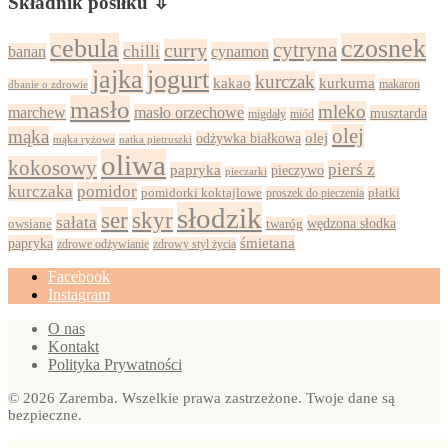
Składnik posiłku ⇩
cebula
czosnek
cytryna
curry
chilli
cynamon
banan
jajka
jogurt
kurczak
kurkuma
kakao
dbanie o zdrowie
makaron
masło
mleko
marchew
masło orzechowe
musztarda
migdały
miód
olej
mąka
olej
odżywka białkowa
mąka ryżowa
natka pietruszki
oliwa
kokosowy
pierś z
papryka
pieczywo
pieczarki
kurczaka
pomidor
pomidorki koktajlowe
proszek do pieczenia
płatki
słodzik
ser
skyr
sałata
wędzona słodka
owsiane
twaróg
papryka
śmietana
zdrowy styl życia
zdrowe odżywianie
Facebook
Instagram
O nas
Kontakt
Polityka Prywatności
© 2026 Zaremba. Wszelkie prawa zastrzeżone. Twoje dane są
bezpieczne.