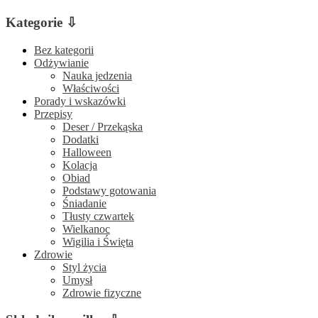
Kategorie ⇩
Bez kategorii
Odżywianie
Nauka jedzenia
Właściwości
Porady i wskazówki
Przepisy
Deser / Przekąska
Dodatki
Halloween
Kolacja
Obiad
Podstawy gotowania
Śniadanie
Tłusty czwartek
Wielkanoc
Wigilia i Święta
Zdrowie
Styl życia
Umysł
Zdrowie fizyczne