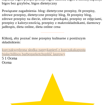
bigos bez grzybów, bigos dietetyczny
Powiązane zagadnienia- blog: dietetyczne przepisy, fit przepisy,
zdrowe przepisy, dietetyczne przepisy blog, fit przepisy blog,
zdrowe przepisy na diecie, zdrowe przekąski, przepisy ze zdjęciami,
przepisy z kalorycznością, przepisy z makroskładnikami, darmowy
jadłospis, dieta online, dieta online cena
Kliknij, aby poznać inne przepisy kulinarne z poniższym
składnikiem:
kurczak
wędzona słodka papryka
pierś z kurczaka
kapusta
biała
chilli
sos barbeque
ketchup
liść laurowy
5
1
Ocena
Ocena