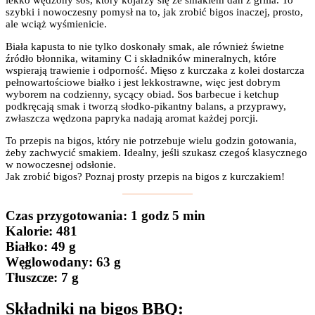
szybki i nowoczesny pomysł na to, jak zrobić bigos inaczej, prosto,
ale wciąż wyśmienicie.
Biała kapusta to nie tylko doskonały smak, ale również świetne
źródło błonnika, witaminy C i składników mineralnych, które
wspierają trawienie i odporność. Mięso z kurczaka z kolei dostarcza
pełnowartościowe białko i jest lekkostrawne, więc jest dobrym
wyborem na codzienny, sycący obiad. Sos barbecue i ketchup
podkręcają smak i tworzą słodko-pikantny balans, a przyprawy,
zwłaszcza wędzona papryka nadają aromat każdej porcji.
To przepis na bigos, który nie potrzebuje wielu godzin gotowania,
żeby zachwycić smakiem. Idealny, jeśli szukasz czegoś klasycznego
w nowoczesnej odsłonie.
Jak zrobić bigos? Poznaj prosty przepis na bigos z kurczakiem!
Czas przygotowania
: 1 godz 5 min
Kalorie:
481
Białko
: 49 g
Węglowodany:
63 g
Tłuszcze
: 7 g
Składniki na bigos BBQ: