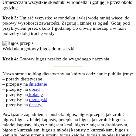
Umieszczam wszystkie składniki w rondelku i gotuję je przez około
godzinę.
Krok 3:
Umieść wszystko w rondelku i wlej wodę mniej więcej do
połowy wysokości zawartości. Zagotuj i zmniejsz ogień. Gotuj pod
przykryciem przez około 1 godzinę. Co chwilę mieszaj, a w razie
potrzeby dolej trochę wody.
Wykładam gotowy bigos do miseczki.
Krok 4:
Gotowy bigos przełóż do wygodnego naczynia.
Nasza strona to blog dietetyczny na którym codziennie publikujemy:
– porady dietetyczne
– przepisy na
śniadanie
– przepisy na
obiad
– przepisy na
kolacje
– przepisy na
przekąski
– przepisy na
desery
Powiązane zagadnienia- posiłek: bigos, bigos przepis, jak zrobić
bigos, bigos z białej kapusty, przepis na bigos, jak zrobić bigos z
młodej kapusty, bigos z mięsem kcal, bigos z mięsem drobiowym,
bigos z kurczakiem, bigos z młodej kapusty z kurczakiem, bigos z
kapusty, bigos przepis prosty, bigos kalorie, bigos z młodej kapusty,