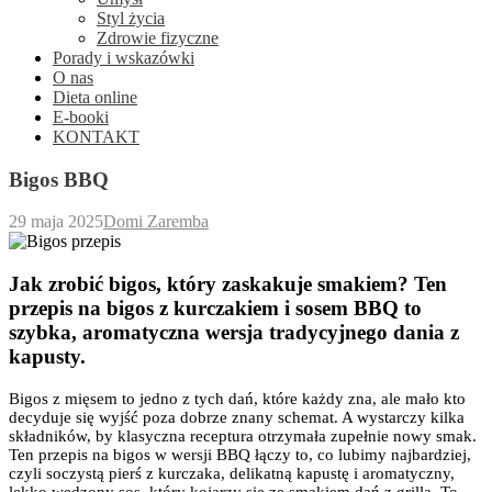
Styl życia
Zdrowie fizyczne
Porady i wskazówki
O nas
Dieta online
E-booki
KONTAKT
Bigos BBQ
29 maja 2025
Domi Zaremba
Jak zrobić bigos, który zaskakuje smakiem? Ten
przepis na bigos z kurczakiem i sosem BBQ to
szybka, aromatyczna wersja tradycyjnego dania z
kapusty.
Bigos z mięsem to jedno z tych dań, które każdy zna, ale mało kto
decyduje się wyjść poza dobrze znany schemat. A wystarczy kilka
składników, by klasyczna receptura otrzymała zupełnie nowy smak.
Ten przepis na bigos w wersji BBQ łączy to, co lubimy najbardziej,
czyli soczystą pierś z kurczaka, delikatną kapustę i aromatyczny,
lekko wędzony sos, który kojarzy się ze smakiem dań z grilla. To