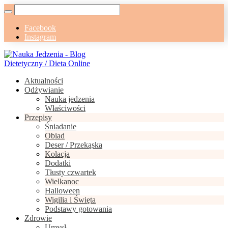
Facebook
Instagram
Aktualności
Odżywianie
Nauka jedzenia
Właściwości
Przepisy
Śniadanie
Obiad
Deser / Przekąska
Kolacja
Dodatki
Tłusty czwartek
Wielkanoc
Halloween
Wigilia i Święta
Podstawy gotowania
Zdrowie
Umysł