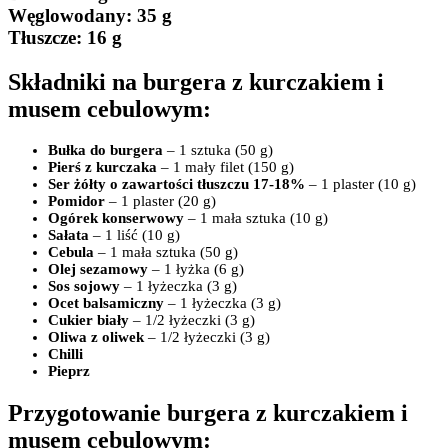
Węglowodany:
35 g
Tłuszcze
: 16 g
Składniki na burgera z kurczakiem i
musem cebulowym:
Bułka do burgera
– 1 sztuka (50 g)
Pierś z kurczaka
– 1 mały filet (150 g)
Ser żółty o zawartości tłuszczu 17-18%
– 1 plaster (10 g)
Pomidor
– 1 plaster (20 g)
Ogórek konserwowy
– 1 mała sztuka (10 g)
Sałata
– 1 liść (10 g)
Cebula
– 1 mała sztuka (50 g)
Olej sezamowy
– 1 łyżka (6 g)
Sos sojowy
– 1 łyżeczka (3 g)
Ocet balsamiczny
– 1 łyżeczka (3 g)
Cukier biały
– 1/2 łyżeczki (3 g)
Oliwa z oliwek
– 1/2 łyżeczki (3 g)
Chilli
Pieprz
Przygotowanie burgera z kurczakiem i
musem cebulowym: