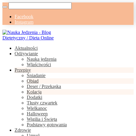
Facebook
Instagram
Aktualności
Odżywianie
Nauka jedzenia
Właściwości
Przepisy
Śniadanie
Obiad
Deser / Przekąska
Kolacja
Dodatki
Tłusty czwartek
Wielkanoc
Halloween
Wigilia i Święta
Podstawy gotowania
Zdrowie
Umysł