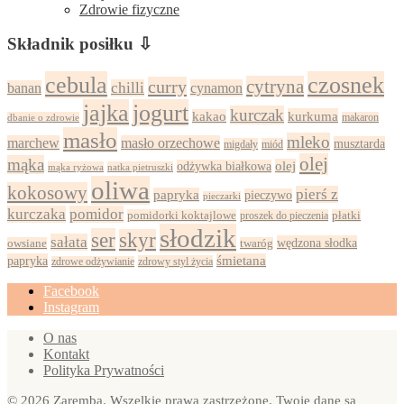
Zdrowie fizyczne
Składnik posiłku ⇩
cebula
czosnek
cytryna
curry
chilli
cynamon
banan
jajka
jogurt
kurczak
kurkuma
kakao
dbanie o zdrowie
makaron
masło
mleko
marchew
masło orzechowe
musztarda
migdały
miód
olej
mąka
olej
odżywka białkowa
mąka ryżowa
natka pietruszki
oliwa
kokosowy
pierś z
papryka
pieczywo
pieczarki
kurczaka
pomidor
pomidorki koktajlowe
proszek do pieczenia
płatki
słodzik
ser
skyr
sałata
wędzona słodka
owsiane
twaróg
papryka
śmietana
zdrowy styl życia
zdrowe odżywianie
Facebook
Instagram
O nas
Kontakt
Polityka Prywatności
© 2026 Zaremba. Wszelkie prawa zastrzeżone. Twoje dane są