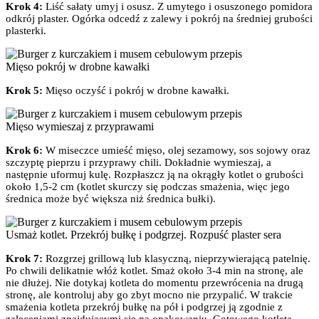
Krok 4:
Liść sałaty umyj i osusz. Z umytego i osuszonego pomidora
odkrój plaster. Ogórka odcedź z zalewy i pokrój na średniej grubości
plasterki.
Mięso pokrój w drobne kawałki
Krok 5:
Mięso oczyść i pokrój w drobne kawałki.
Mięso wymieszaj z przyprawami
Krok 6:
W miseczce umieść mięso, olej sezamowy, sos sojowy oraz
szczyptę pieprzu i przyprawy chili. Dokładnie wymieszaj, a
następnie uformuj kulę. Rozpłaszcz ją na okrągły kotlet o grubości
około 1,5-2 cm (kotlet skurczy się podczas smażenia, więc jego
średnica może być większa niż średnica bułki).
Usmaż kotlet. Przekrój bułkę i podgrzej. Rozpuść plaster sera
Krok 7:
Rozgrzej grillową lub klasyczną, nieprzywierającą patelnię.
Po chwili delikatnie włóż kotlet. Smaż około 3-4 min na stronę, ale
nie dłużej. Nie dotykaj kotleta do momentu przewrócenia na drugą
stronę, ale kontroluj aby go zbyt mocno nie przypalić. W trakcie
smażenia kotleta przekrój bułkę na pół i podgrzej ją zgodnie z