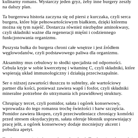
kulinarny romans. Wystarczy jeden gryz, żeby inne burgery zeszły
na dalszy plan.
Ta burgerowa historia zaczyna się od piersi z kurczaka, czyli serca
burgera, które bije pełnowartościowym białkiem, dzięki któremu
można się tym najeść. Dostarcza również niezbędne aminokwasy,
czyli składniki ważne dla regeneracji mięśni i codziennego
funkcjonowania organizmu.
Puszysta bułka do burgera chroni całe wnętrze i jest źródłem
węglowodanów, czyli podstawowego paliwa dla organizmu.
Aksamitny mus cebulowy to słodki specjalista od odporności.
Cebula kryje w sobie kwercetynę i witaminę C, czyli składniki, które
wspierają układ immunologiczny i działają przeciwzapalnie.
Ser o niższej zawartości tłuszczu to subtelny, ale wartościowy
partner dla kości, ponieważ zawiera wapń i fosfor, czyli składniki
mineralne potrzebne do utrzymania ich prawidłowej struktury.
Chrupiący tercet, czyli pomidor, sałata i ogórek konserwowy,
wprowadza do tego romansu trochę świeżości i barw szczęścia.
Pomidor zawiera likopen, czyli przeciwutleniacz chroniący komórki
przed stresem oksydacyjnym, sałata oferuje błonnik usprawniający
pracę jelit, a ogórek konserwowy dodaje mocniejszy akcent i
pobudza apetyt.