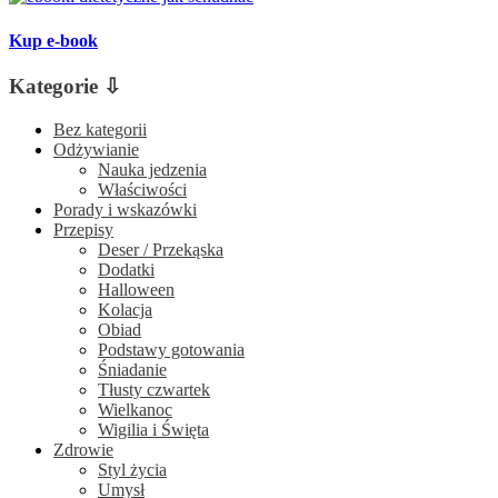
Kup e-book
Kategorie ⇩
Bez kategorii
Odżywianie
Nauka jedzenia
Właściwości
Porady i wskazówki
Przepisy
Deser / Przekąska
Dodatki
Halloween
Kolacja
Obiad
Podstawy gotowania
Śniadanie
Tłusty czwartek
Wielkanoc
Wigilia i Święta
Zdrowie
Styl życia
Umysł