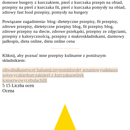
domowe burgery z kurczakiem, pierś z kurczaka przepis na obiad,
przepisy na pierś z kurczaka fit, pierś z kurczaka pomysły na obiad,
zdrowy fast food przepisy, pomysły na burgery
Powiązane zagadnienia- blog: dietetyczne przepisy, fit przepisy,
zdrowe przepisy, dietetyczne przepisy blog, fit przepisy blog,
zdrowe przepisy na diecie, zdrowe przekąski, przepisy ze zdjęciami,
przepisy z kalorycznością, przepisy z makroskładnikami, darmowy
jadłospis, dieta online, dieta online cena
Kliknij, aby poznać inne przepisy kulinarne z poniższym
składnikiem:
oliwa
bułka
ser
ocet balsamiczny
pomidor
olej sezamowy
sałata
sos
sojowy
cukier
kurczak
pierś z kurczaka
ogórek
konserwowy
cebula
chilli
5
15
Liczba ocen
Ocena