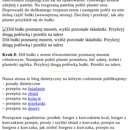
zaleceniami znajdującymi się na opakowaniu. Gotowego kotleta
zdejmij z patelni. Na rozgrzaną patelnię połóż plaster sera.
Doprowadź do delikatnego rozpuszczenia i następnie połóż na nim
dolną część bułki (wewnętrzną stroną). Dociśnij i przekręć, tak aby
plaster przykleił się do bułki.
Dół bułki posmaruj musem, wyłóż pozostałe składniki. Przykryj
drugą połówką i przełóż na talerz
Krok 8:
Dół bułki z serem równomiernie posmaruj musem
cebulowym. Następnie połóż plaster pomidora, liść sałaty, kotlet i
plasterki ogórka. Przykryj drugą połówką bułki. Przełóż na talerz.
Nasza strona to blog dietetyczny na którym codziennie publikujemy:
– porady dietetyczne
– przepisy na
śniadanie
– przepisy na
obiad
– przepisy na
kolacje
– przepisy na
przekąski
– przepisy na
desery
Powiązane zagadnienia- posiłek: burger z kurczakiem kcal, burger z
kurczakiem przepis, prosty i szybki obiad z kurczaka, przepis na
burgera z kurczaka, jak zrobić burgera z kurczaka, przepis na