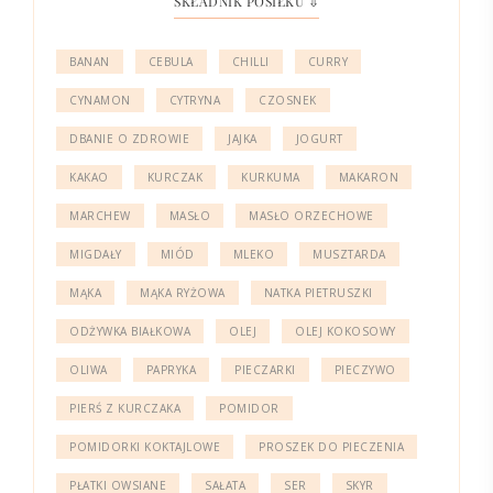
SKŁADNIK POSIŁKU ⇩
BANAN
CEBULA
CHILLI
CURRY
CYNAMON
CYTRYNA
CZOSNEK
DBANIE O ZDROWIE
JAJKA
JOGURT
KAKAO
KURCZAK
KURKUMA
MAKARON
MARCHEW
MASŁO
MASŁO ORZECHOWE
MIGDAŁY
MIÓD
MLEKO
MUSZTARDA
MĄKA
MĄKA RYŻOWA
NATKA PIETRUSZKI
ODŻYWKA BIAŁKOWA
OLEJ
OLEJ KOKOSOWY
OLIWA
PAPRYKA
PIECZARKI
PIECZYWO
PIERŚ Z KURCZAKA
POMIDOR
POMIDORKI KOKTAJLOWE
PROSZEK DO PIECZENIA
PŁATKI OWSIANE
SAŁATA
SER
SKYR