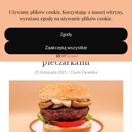
Burger z wołowiną i
pieczarkami
25 listopada 2021
Domi Zaremba