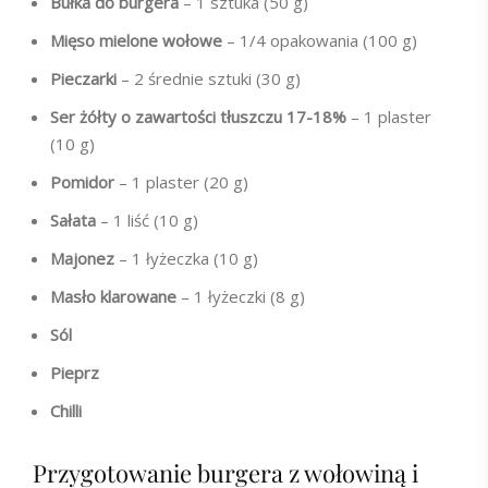
Bułka do burgera
– 1 sztuka (50 g)
Mięso mielone wołowe
– 1/4 opakowania (100 g)
Pieczarki
– 2 średnie sztuki (30 g)
Ser żółty o zawartości tłuszczu 17-18%
– 1 plaster
(10 g)
Pomidor
– 1 plaster (20 g)
Sałata
– 1 liść (10 g)
Majonez
– 1 łyżeczka (10 g)
Masło klarowane
– 1 łyżeczki (8 g)
Sól
Pieprz
Chilli
Przygotowanie burgera z wołowiną i