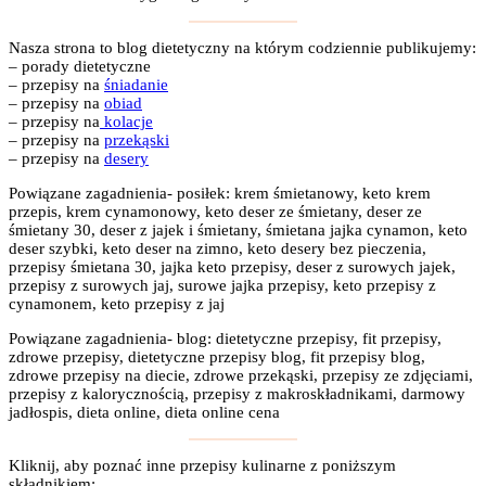
Nasza strona to blog dietetyczny na którym codziennie publikujemy:
– porady dietetyczne
– przepisy na
śniadanie
– przepisy na
obiad
– przepisy na
kolacje
– przepisy na
przekąski
– przepisy na
desery
Powiązane zagadnienia- posiłek: krem śmietanowy, keto krem
przepis, krem cynamonowy, keto deser ze śmietany, deser ze
śmietany 30, deser z jajek i śmietany, śmietana jajka cynamon, keto
deser szybki, keto deser na zimno, keto desery bez pieczenia,
przepisy śmietana 30, jajka keto przepisy, deser z surowych jajek,
przepisy z surowych jaj, surowe jajka przepisy, keto przepisy z
cynamonem, keto przepisy z jaj
Powiązane zagadnienia- blog: dietetyczne przepisy, fit przepisy,
zdrowe przepisy, dietetyczne przepisy blog, fit przepisy blog,
zdrowe przepisy na diecie, zdrowe przekąski, przepisy ze zdjęciami,
przepisy z kalorycznością, przepisy z makroskładnikami, darmowy
jadłospis, dieta online, dieta online cena
Kliknij, aby poznać inne przepisy kulinarne z poniższym
składnikiem: