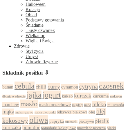
Halloween
Kolacja
Obiad
Podstawy gotowania
Śniadanie
Tłusty czwartek
Wielkanoc
Wigilia i Święta
Zdrowie
Styl życia
Umysł
Zdrowie fizyczne
Składnik posiłku ⇩
cebula
czosnek
cytryna
curry
chilli
cynamon
banan
jajka
jogurt
kurczak
kurkuma
kakao
dbanie o zdrowie
makaron
masło
mleko
marchew
masło orzechowe
musztarda
migdały
miód
olej
mąka
olej
odżywka białkowa
mąka ryżowa
natka pietruszki
oliwa
kokosowy
pierś z
papryka
pieczywo
pieczarki
kurczaka
pomidor
pomidorki koktajlowe
proszek do pieczenia
płatki