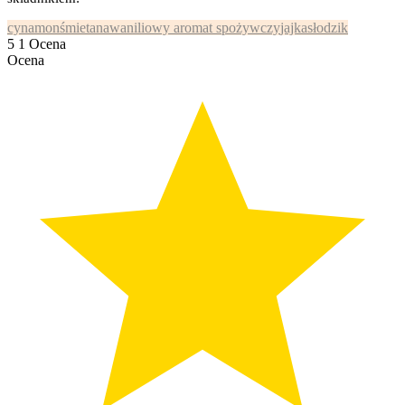
cynamon
śmietana
waniliowy aromat spożywczy
jajka
słodzik
5
1
Ocena
Ocena