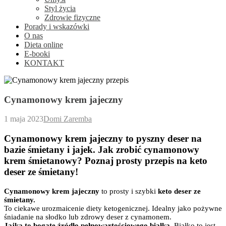
Styl życia
Zdrowie fizyczne
Porady i wskazówki
O nas
Dieta online
E-booki
KONTAKT
Cynamonowy krem jajeczny
1 maja 2023
Domi Zaremba
Cynamonowy krem jajeczny to pyszny deser na
bazie śmietany i jajek. Jak zrobić cynamonowy
krem śmietanowy? Poznaj prosty przepis na keto
deser ze śmietany!
Cynamonowy krem jajeczny
to prosty i szybki
keto deser ze
śmietany.
To ciekawe urozmaicenie diety ketogenicznej. Idealny jako pożywne
śniadanie na słodko lub zdrowy deser z cynamonem.
Jajka to bogate źródło pełnowartościowego białka.
Białko to jest