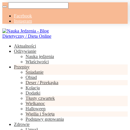
Facebook
Instagram
Aktualności
Odżywianie
Nauka jedzenia
Właściwości
Przepisy
Śniadanie
Obiad
Deser / Przekąska
Kolacja
Dodatki
Tłusty czwartek
Wielkanoc
Halloween
Wigilia i Święta
Podstawy gotowania
Zdrowie
Umysł