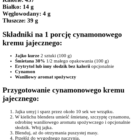
Białko
: 14 g
Węglowodany:
4 g
Tłuszcze
: 39 g
Składniki na 1 porcję cynamonowego
kremu jajecznego:
Jajko kurze
2 sztuki (100 g)
Śmietana 30%
1/2 małego opakowania (100 g)
Erytrytol lub inny słodzik bez kalorii
opcjonalnie
Cynamon
Waniliowy aromat spożywczy
Przygotowanie cynamonowego kremu
jajecznego:
Jajka umyj i sparz przez około 10 sek we wrzątku.
W kielichu blendera umieść śmietanę, szczyptę cynamonu,
odrobinę waniliowego aromatu spożywczego i opcjonalnie
słodzik. Wbij jajka.
Blenduj, aż do otrzymania puszystej masy.
Przełóż do wygodnego naczynia.