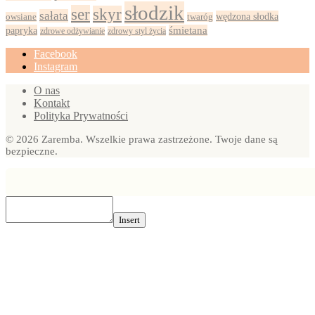
słodzik
ser
skyr
sałata
wędzona słodka
owsiane
twaróg
papryka
śmietana
zdrowy styl życia
zdrowe odżywianie
Facebook
Instagram
O nas
Kontakt
Polityka Prywatności
© 2026 Zaremba. Wszelkie prawa zastrzeżone. Twoje dane są
bezpieczne.
Insert