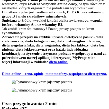
wzorcowe, czyli
zawiera wszystkie aminokwasy
, w tym również te
niezbędne których organizm nie potrafi sam wyprodukować.
Dodatkowo jajko jest źródłem
witamin A, D, E i K
oraz
witamin z
grupy B
i wielu
składników mineralnych.
Śmietana
to źródło wysokiej jakości
białka
zwierzęcego,
wapnia
,
fosforu
,
witaminy A
oraz
witaminy B2.
Jak zrobić krem śmietanowy? Poznaj prosty przepis na krem
cynamonowy!
Zdrowe fit przepisy na szybkie i proste dietetyczne posiłki (dieta
zbilansowana, dieta ketogeniczna, dieta niskowęglowodanowa,
dieta wegetariańska, dieta wegańska, dieta bez laktozy, dieta bez
glutenu, dieta lekkostrawna) oraz każdą indywidualną
kombinację na życzenie otrzymasz podczas współpracy z nami za
pośrednictwem naszej aplikacji dietetycznej MyProportion-
więcej informacji w zakładce
dieta online.
Dieta online – cena, opinie, metamorfozy, współpraca dietetyczna.
Czas przygotowania
: 2 min
Kalorie:
437