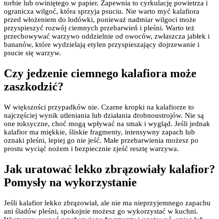
torbie lub owiniętego w papier. Zapewnia to cyrkulację powietrza i
ogranicza wilgoć, która sprzyja psuciu. Nie warto myć kalafiora
przed włożeniem do lodówki, ponieważ nadmiar wilgoci może
przyspieszyć rozwój ciemnych przebarwień i pleśni. Warto też
przechowywać warzywo oddzielnie od owoców, zwłaszcza jabłek i
bananów, które wydzielają etylen przyspieszający dojrzewanie i
psucie się warzyw.
Czy jedzenie ciemnego kalafiora może
zaszkodzić?
W większości przypadków nie. Czarne kropki na kalafiorze to
najczęściej wynik utleniania lub działania drobnoustrojów. Nie są
one toksyczne, choć mogą wpływać na smak i wygląd. Jeśli jednak
kalafior ma miękkie, śliskie fragmenty, intensywny zapach lub
oznaki pleśni, lepiej go nie jeść. Małe przebarwienia możesz po
prostu wyciąć nożem i bezpiecznie zjeść resztę warzywa.
Jak uratować lekko zbrązowiały kalafior?
Pomysły na wykorzystanie
Jeśli kalafior lekko zbrązowiał, ale nie ma nieprzyjemnego zapachu
ani śladów pleśni, spokojnie możesz go wykorzystać w kuchni.