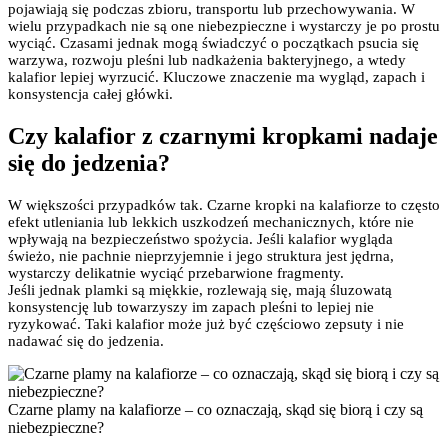
pojawiają się podczas zbioru, transportu lub przechowywania. W
wielu przypadkach nie są one niebezpieczne i wystarczy je po prostu
wyciąć. Czasami jednak mogą świadczyć o początkach psucia się
warzywa, rozwoju pleśni lub nadkażenia bakteryjnego, a wtedy
kalafior lepiej wyrzucić. Kluczowe znaczenie ma wygląd, zapach i
konsystencja całej główki.
Czy kalafior z czarnymi kropkami nadaje
się do jedzenia?
W większości przypadków tak. Czarne kropki na kalafiorze to często
efekt utleniania lub lekkich uszkodzeń mechanicznych, które nie
wpływają na bezpieczeństwo spożycia. Jeśli kalafior wygląda
świeżo, nie pachnie nieprzyjemnie i jego struktura jest jędrna,
wystarczy delikatnie wyciąć przebarwione fragmenty.
Jeśli jednak plamki są miękkie, rozlewają się, mają śluzowatą
konsystencję lub towarzyszy im zapach pleśni to lepiej nie
ryzykować. Taki kalafior może już być częściowo zepsuty i nie
nadawać się do jedzenia.
Czarne plamy na kalafiorze – co oznaczają, skąd się biorą i czy są
niebezpieczne?