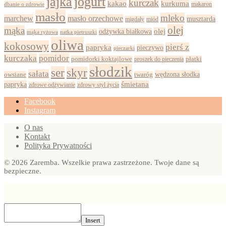
jajka
jogurt
kurczak
kurkuma
kakao
dbanie o zdrowie
makaron
masło
mleko
marchew
masło orzechowe
musztarda
migdały
miód
olej
mąka
olej
odżywka białkowa
mąka ryżowa
natka pietruszki
oliwa
kokosowy
pierś z
papryka
pieczywo
pieczarki
kurczaka
pomidor
pomidorki koktajlowe
proszek do pieczenia
płatki
słodzik
ser
skyr
sałata
wędzona słodka
owsiane
twaróg
papryka
śmietana
zdrowy styl życia
zdrowe odżywianie
Facebook
Instagram
O nas
Kontakt
Polityka Prywatności
© 2026 Zaremba. Wszelkie prawa zastrzeżone. Twoje dane są
bezpieczne.
Insert