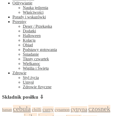
Odżywianie
Nauka jedzenia
Właściwości
Porady i wskazówki
Przepisy
Deser / Przekąska
Dodatki
Halloween
Kolacja
Obiad
Podstawy gotowania
Śniadanie
Tłusty czwartek
Wielkanoc
Wigilia i Święta
Zdrowie
Styl życia
Umysł
Zdrowie fizyczne
Składnik posiłku ⇩
cebula
czosnek
cytryna
curry
chilli
cynamon
banan