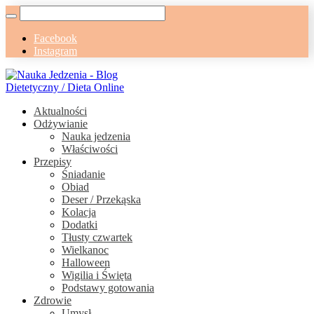
Facebook
Instagram
Aktualności
Odżywianie
Nauka jedzenia
Właściwości
Przepisy
Śniadanie
Obiad
Deser / Przekąska
Kolacja
Dodatki
Tłusty czwartek
Wielkanoc
Halloween
Wigilia i Święta
Podstawy gotowania
Zdrowie
Umysł