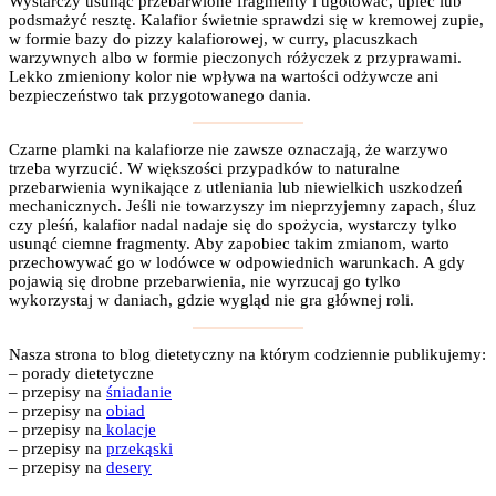
Wystarczy usunąć przebarwione fragmenty i ugotować, upiec lub
podsmażyć resztę. Kalafior świetnie sprawdzi się w kremowej zupie,
w formie bazy do pizzy kalafiorowej, w curry, placuszkach
warzywnych albo w formie pieczonych różyczek z przyprawami.
Lekko zmieniony kolor nie wpływa na wartości odżywcze ani
bezpieczeństwo tak przygotowanego dania.
Czarne plamki na kalafiorze nie zawsze oznaczają, że warzywo
trzeba wyrzucić. W większości przypadków to naturalne
przebarwienia wynikające z utleniania lub niewielkich uszkodzeń
mechanicznych. Jeśli nie towarzyszy im nieprzyjemny zapach, śluz
czy pleśń, kalafior nadal nadaje się do spożycia, wystarczy tylko
usunąć ciemne fragmenty. Aby zapobiec takim zmianom, warto
przechowywać go w lodówce w odpowiednich warunkach. A gdy
pojawią się drobne przebarwienia, nie wyrzucaj go tylko
wykorzystaj w daniach, gdzie wygląd nie gra głównej roli.
Nasza strona to blog dietetyczny na którym codziennie publikujemy:
– porady dietetyczne
– przepisy na
śniadanie
– przepisy na
obiad
– przepisy na
kolacje
– przepisy na
przekąski
– przepisy na
desery