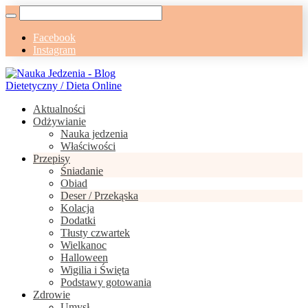
Facebook
Instagram
Aktualności
Odżywianie
Nauka jedzenia
Właściwości
Przepisy
Śniadanie
Obiad
Deser / Przekąska
Kolacja
Dodatki
Tłusty czwartek
Wielkanoc
Halloween
Wigilia i Święta
Podstawy gotowania
Zdrowie
Umysł