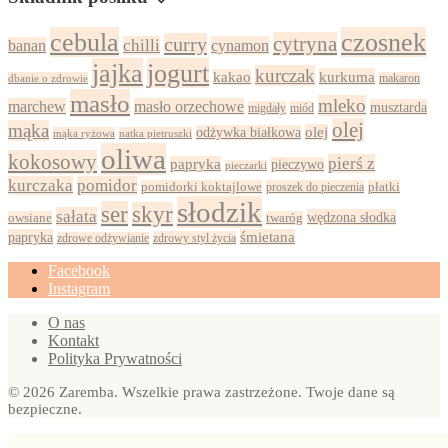
cebula
czosnek
cytryna
curry
chilli
cynamon
banan
jajka
jogurt
kurczak
kurkuma
kakao
dbanie o zdrowie
makaron
masło
mleko
marchew
masło orzechowe
musztarda
migdały
miód
olej
mąka
olej
odżywka białkowa
mąka ryżowa
natka pietruszki
oliwa
kokosowy
pierś z
papryka
pieczywo
pieczarki
kurczaka
pomidor
pomidorki koktajlowe
proszek do pieczenia
płatki
słodzik
ser
skyr
sałata
wędzona słodka
owsiane
twaróg
papryka
śmietana
zdrowy styl życia
zdrowe odżywianie
Facebook
Instagram
O nas
Kontakt
Polityka Prywatności
© 2026 Zaremba. Wszelkie prawa zastrzeżone. Twoje dane są
bezpieczne.