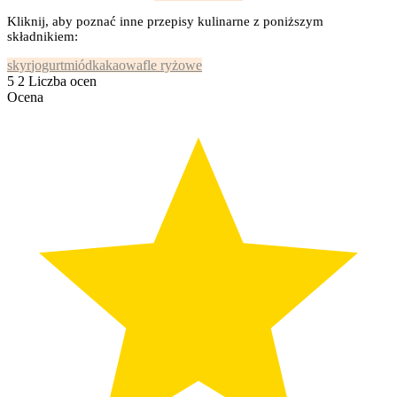
Kliknij, aby poznać inne przepisy kulinarne z poniższym
składnikiem:
skyr
jogurt
miód
kakao
wafle ryżowe
5
2
Liczba ocen
Ocena