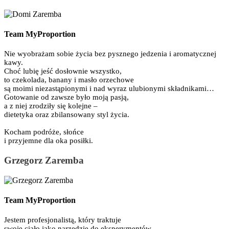
Team MyProportion
Nie wyobrażam sobie życia bez pysznego jedzenia i aromatycznej
kawy.
Choć lubię jeść dosłownie wszystko,
to czekolada, banany i masło orzechowe
są moimi niezastąpionymi i nad wyraz ulubionymi składnikami…
Gotowanie od zawsze było moją pasją,
a z niej zrodziły się kolejne –
dietetyka oraz zbilansowany styl życia.
Kocham podróże, słońce
i przyjemne dla oka posiłki.
Grzegorz Zaremba
Team MyProportion
Jestem profesjonalistą, który traktuje
swoje ciało jako narzędzie do eksperymentów