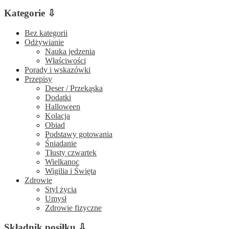
Kategorie ⇩
Bez kategorii
Odżywianie
Nauka jedzenia
Właściwości
Porady i wskazówki
Przepisy
Deser / Przekąska
Dodatki
Halloween
Kolacja
Obiad
Podstawy gotowania
Śniadanie
Tłusty czwartek
Wielkanoc
Wigilia i Święta
Zdrowie
Styl życia
Umysł
Zdrowie fizyczne
Składnik posiłku ⇩