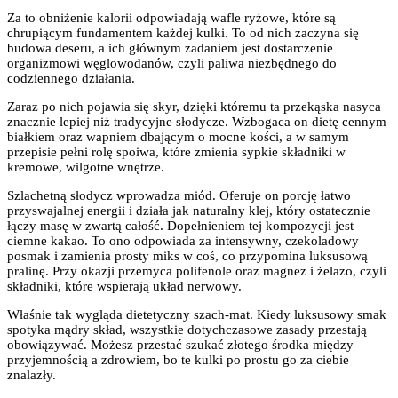
Za to obniżenie kalorii odpowiadają wafle ryżowe, które są
chrupiącym fundamentem każdej kulki. To od nich zaczyna się
budowa deseru, a ich głównym zadaniem jest dostarczenie
organizmowi węglowodanów, czyli paliwa niezbędnego do
codziennego działania.
Zaraz po nich pojawia się skyr, dzięki któremu ta przekąska nasyca
znacznie lepiej niż tradycyjne słodycze. Wzbogaca on dietę cennym
białkiem oraz wapniem dbającym o mocne kości, a w samym
przepisie pełni rolę spoiwa, które zmienia sypkie składniki w
kremowe, wilgotne wnętrze.
Szlachetną słodycz wprowadza miód. Oferuje on porcję łatwo
przyswajalnej energii i działa jak naturalny klej, który ostatecznie
łączy masę w zwartą całość. Dopełnieniem tej kompozycji jest
ciemne kakao. To ono odpowiada za intensywny, czekoladowy
posmak i zamienia prosty miks w coś, co przypomina luksusową
pralinę. Przy okazji przemyca polifenole oraz magnez i żelazo, czyli
składniki, które wspierają układ nerwowy.
Właśnie tak wygląda dietetyczny szach-mat. Kiedy luksusowy smak
spotyka mądry skład, wszystkie dotychczasowe zasady przestają
obowiązywać. Możesz przestać szukać złotego środka między
przyjemnością a zdrowiem, bo te kulki po prostu go za ciebie
znalazły.