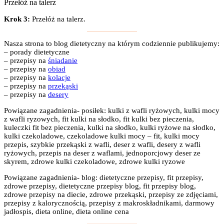
Przełóż na talerz
Krok 3:
Przełóż na talerz.
Nasza strona to blog dietetyczny na którym codziennie publikujemy:
– porady dietetyczne
– przepisy na
śniadanie
– przepisy na
obiad
– przepisy na
kolacje
– przepisy na
przekąski
– przepisy na
desery
Powiązane zagadnienia- posiłek: kulki z wafli ryżowych, kulki mocy
z wafli ryzowych, fit kulki na słodko, fit kulki bez pieczenia,
kuleczki fit bez pieczenia, kulki na słodko, kulki ryżowe na słodko,
kulki czekoladowe, czekoladowe kulki mocy – fit, kulki mocy
przepis, szybkie przekąski z wafli, deser z wafli, desery z wafli
ryżowych, przepis na deser z waflami, jednoporcjowy deser ze
skyrem, zdrowe kulki czekoladowe, zdrowe kulki ryzowe
Powiązane zagadnienia- blog: dietetyczne przepisy, fit przepisy,
zdrowe przepisy, dietetyczne przepisy blog, fit przepisy blog,
zdrowe przepisy na diecie, zdrowe przekąski, przepisy ze zdjęciami,
przepisy z kalorycznością, przepisy z makroskładnikami, darmowy
jadłospis, dieta online, dieta online cena