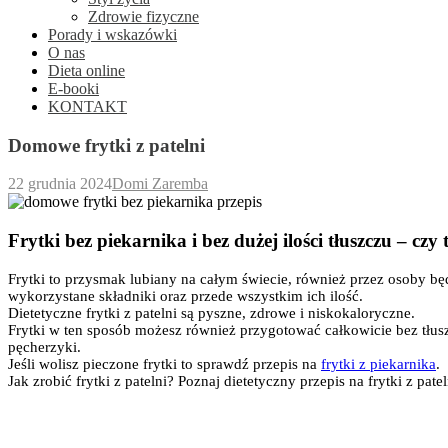
Zdrowie fizyczne
Porady i wskazówki
O nas
Dieta online
E-booki
KONTAKT
Domowe frytki z patelni
22 grudnia 2024
Domi Zaremba
Frytki bez piekarnika i bez dużej ilości tłuszczu – czy
Frytki to przysmak lubiany na całym świecie, również przez osoby bę
wykorzystane składniki oraz przede wszystkim ich ilość.
Dietetyczne frytki z patelni są pyszne, zdrowe i niskokaloryczne.
Frytki w ten sposób możesz również przygotować całkowicie bez tłusz
pęcherzyki.
Jeśli wolisz pieczone frytki to sprawdź przepis na
frytki z piekarnika
.
Jak zrobić frytki z patelni? Poznaj dietetyczny przepis na frytki z patel