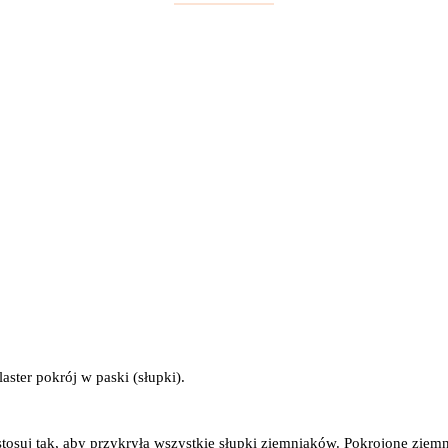
aster pokrój w paski (słupki).
osuj tak, aby przykryła wszystkie słupki ziemniaków. Pokrojone ziemni