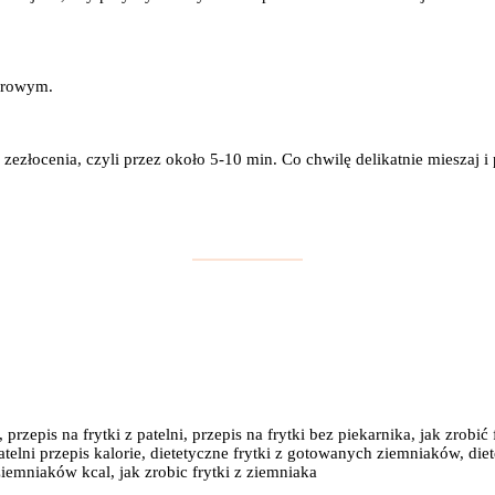
ierowym.
 zezłocenia, czyli przez około 5-10 min. Co chwilę delikatnie mieszaj 
przepis na frytki z patelni, przepis na frytki bez piekarnika, jak zrobić f
atelni przepis kalorie, dietetyczne frytki z gotowanych ziemniaków, diet
 ziemniaków kcal, jak zrobic frytki z ziemniaka