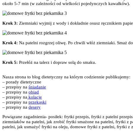
około 5-7 min (w zależności od wielkości pojedynczych kawałków).
Krok 3:
Ziemniaki wyjmij z wody i dokładnie osusz ręcznikiem pap
Krok 4:
Na patelni rozgrzej oliwę. Po chwili włóż ziemniaki. Smaż do
Krok 5:
Przełóż na talerz i dopraw solą do smaku.
Nasza strona to blog dietetyczny na którym codziennie publikujemy:
– porady dietetyczne
– przepisy na
śniadanie
– przepisy na
obiad
– przepisy na
kolacje
– przepisy na
przekąski
– przepisy na
desery
Powiązane zagadnienia- posiłek: frytki przepis, frytki z patelni przepis, 
ziemniaków na patelni, jak zrobić frytki smażone na patelni, frytki z p
patelni, jak usmażyć frytki na oleju, domowe frytki z patelni, frytki z