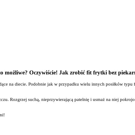
 to możliwe? Oczywiście! Jak zrobić fit frytki bez pieka
dące na diecie. Podobnie jak w przypadku wielu innych posiłków typu f
czu. Rozgrzej suchą, nieprzywierającą patelnię i usmaż na niej pokroj
ni!