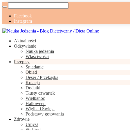
Facebook
Instagram
Aktualności
Odżywianie
Nauka jedzenia
Właściwości
Przepisy
Śniadanie
Obiad
Deser / Przekąska
Kolacja
Dodatki
Tłusty czwartek
Wielkanoc
Halloween
Wigilia i Święta
Podstawy gotowania
Zdrowie
Umysł
Styl życia