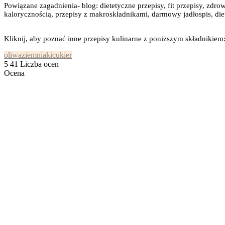
Powiązane zagadnienia- blog: dietetyczne przepisy, fit przepisy, zdrow
kalorycznością, przepisy z makroskładnikami, darmowy jadłospis, diet
Kliknij, aby poznać inne przepisy kulinarne z poniższym składnikiem
oliwa
ziemniaki
cukier
5
41
Liczba ocen
Ocena