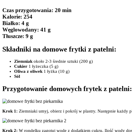
Czas przygotowania
: 20 min
Kalorie:
254
Białko
: 4 g
Węglowodany:
41 g
Tłuszcze
: 9 g
Składniki na domowe frytki z patelni:
Ziemniak
około 2-3 średnie sztuki (200 g)
Cukier
1 łyżeczka (5 g)
Oliwa z oliwek
1 łyżka (10 g)
Sól
Przygotowanie domowych frytek z patelni:
Krok 1:
Ziemniaki umyj, obierz i pokrój w plastry. Następnie każdy pl
Krok 2:
W rondelku zagotuj wodę z dodatkiem cukru. Ilość wody dost