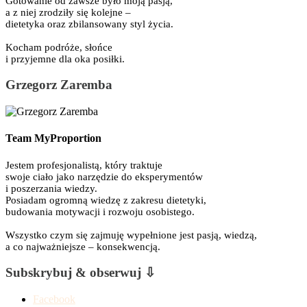
Gotowanie od zawsze było moją pasją,
a z niej zrodziły się kolejne –
dietetyka oraz zbilansowany styl życia.
Kocham podróże, słońce
i przyjemne dla oka posiłki.
Grzegorz Zaremba
Team MyProportion
Jestem profesjonalistą, który traktuje
swoje ciało jako narzędzie do eksperymentów
i poszerzania wiedzy.
Posiadam ogromną wiedzę z zakresu dietetyki,
budowania motywacji i rozwoju osobistego.
Wszystko czym się zajmuję wypełnione jest pasją, wiedzą,
a co najważniejsze – konsekwencją.
Subskrybuj & obserwuj ⇩
Facebook