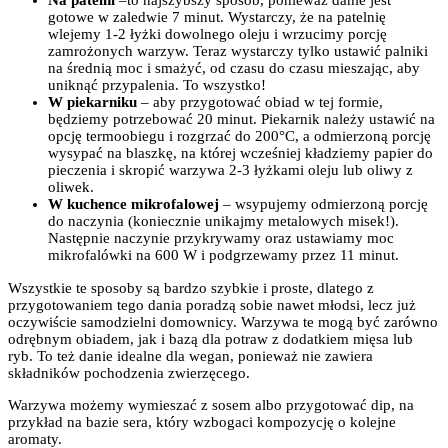
Na patelni
–to najszybszy sposób, ponieważ danie jest
gotowe w zaledwie 7 minut. Wystarczy, że na patelnię
wlejemy 1-2 łyżki dowolnego oleju i wrzucimy porcję
zamrożonych warzyw. Teraz wystarczy tylko ustawić palniki
na średnią moc i smażyć, od czasu do czasu mieszając, aby
uniknąć przypalenia. To wszystko!
W piekarniku
– aby przygotować obiad w tej formie,
będziemy potrzebować 20 minut. Piekarnik należy ustawić na
opcję termoobiegu i rozgrzać do 200°C, a odmierzoną porcję
wysypać na blaszkę, na której wcześniej kładziemy papier do
pieczenia i skropić warzywa 2-3 łyżkami oleju lub oliwy z
oliwek.
W kuchence mikrofalowej
– wsypujemy odmierzoną porcję
do naczynia (koniecznie unikajmy metalowych misek!).
Następnie naczynie przykrywamy oraz ustawiamy moc
mikrofalówki na 600 W i podgrzewamy przez 11 minut.
Wszystkie te sposoby są bardzo szybkie i proste, dlatego z
przygotowaniem tego dania poradzą sobie nawet młodsi, lecz już
oczywiście samodzielni domownicy. Warzywa te mogą być zarówno
odrębnym obiadem, jak i bazą dla potraw z dodatkiem mięsa lub
ryb. To też danie idealne dla wegan, ponieważ nie zawiera
składników pochodzenia zwierzęcego.
Warzywa możemy wymieszać z sosem albo przygotować dip, na
przykład na bazie sera, który wzbogaci kompozycję o kolejne
aromaty.