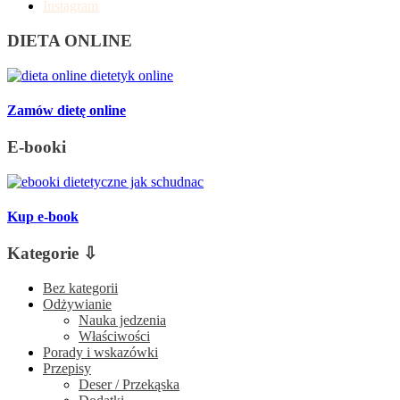
Instagram
DIETA ONLINE
Zamów dietę online
E-booki
Kup e-book
Kategorie ⇩
Bez kategorii
Odżywianie
Nauka jedzenia
Właściwości
Porady i wskazówki
Przepisy
Deser / Przekąska