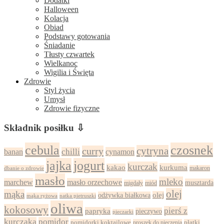
Dodatki
Halloween
Kolacja
Obiad
Podstawy gotowania
Śniadanie
Tłusty czwartek
Wielkanoc
Wigilia i Święta
Zdrowie
Styl życia
Umysł
Zdrowie fizyczne
Składnik posiłku ⇩
cebula
czosnek
cytryna
curry
chilli
cynamon
banan
jajka
jogurt
kurczak
kurkuma
kakao
dbanie o zdrowie
makaron
masło
mleko
marchew
masło orzechowe
musztarda
migdały
miód
olej
mąka
olej
odżywka białkowa
mąka ryżowa
natka pietruszki
oliwa
kokosowy
pierś z
papryka
pieczywo
pieczarki
kurczaka
pomidor
pomidorki koktajlowe
proszek do pieczenia
płatki