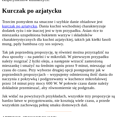
Kurczak po azjatycku
Trzecim pomysłem na smaczne i szybkie danie obiadowe jest
kurczak po azjatycku
. Dania kuchni wschodniej charakteryzuje
dodatek ryżu i nie inaczej jest w tym przypadku. Asian rice to
mieszanka uzupełniona bukietem warzyw i składników
charakterystycznych dla kuchni azjatyckiej, takich jak kiełki fasoli
mung, pędy bambusa czy sos sojowy.
Tak jak poprzednią propozycję, tę również można przyrządzić na
dwa sposoby – na patelni i w mikrofali. W pierwszym przypadku
należy rozgrzać 2 łyżki oleju, a następnie wrzucić zamrożoną
mieszankę i smażyć na średnim ogniu przez 9 minut, mieszając od
czasu do czasu. Przy wyborze drugiej opcji postępujemy jak w
poprzednich propozycjach – wsypujemy odmierzoną ilość dania do
naczynia z pokrywką i podgrzewamy w kuchence mikrofalowej
przez 14 minut przy mocy 600 W. W połowie czasu danie należy
dokładnie przemieszać, aby równomiernie się podgrzało.
Jak widać na powyższych przykładach, wszystkie trzy propozycje są
bardzo łatwe w przygotowaniu, nie kosztują wiele czasu, a przede
wszystkim zachowują pełnię smaku domowych dań.