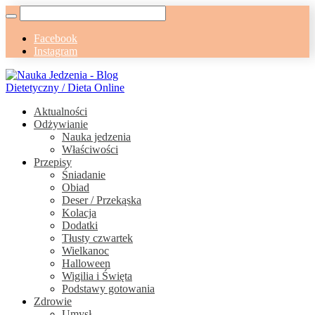
Facebook
Instagram
Aktualności
Odżywianie
Nauka jedzenia
Właściwości
Przepisy
Śniadanie
Obiad
Deser / Przekąska
Kolacja
Dodatki
Tłusty czwartek
Wielkanoc
Halloween
Wigilia i Święta
Podstawy gotowania
Zdrowie
Umysł