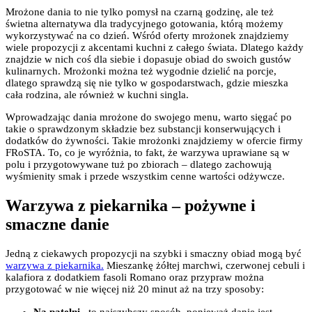
Mrożone dania to nie tylko pomysł na czarną godzinę, ale też
świetna alternatywa dla tradycyjnego gotowania, którą możemy
wykorzystywać na co dzień. Wśród oferty mrożonek znajdziemy
wiele propozycji z akcentami kuchni z całego świata. Dlatego każdy
znajdzie w nich coś dla siebie i dopasuje obiad do swoich gustów
kulinarnych. Mrożonki można też wygodnie dzielić na porcje,
dlatego sprawdzą się nie tylko w gospodarstwach, gdzie mieszka
cała rodzina, ale również w kuchni singla.
Wprowadzając dania mrożone do swojego menu, warto sięgać po
takie o sprawdzonym składzie bez substancji konserwujących i
dodatków do żywności. Takie mrożonki znajdziemy w ofercie firmy
FRoSTA. To, co je wyróżnia, to fakt, że warzywa uprawiane są w
polu i przygotowywane tuż po zbiorach – dlatego zachowują
wyśmienity smak i przede wszystkim cenne wartości odżywcze.
Warzywa z piekarnika – pożywne i
smaczne danie
Jedną z ciekawych propozycji na szybki i smaczny obiad mogą być
warzywa z piekarnika.
Mieszankę żółtej marchwi, czerwonej cebuli i
kalafiora z dodatkiem fasoli Romano oraz przypraw można
przygotować w nie więcej niż 20 minut aż na trzy sposoby: