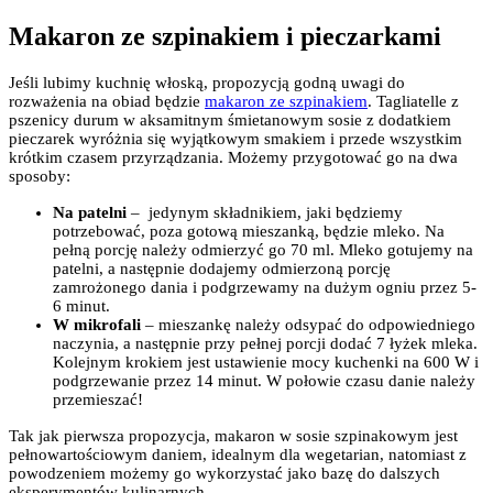
Makaron ze szpinakiem i pieczarkami
Jeśli lubimy kuchnię włoską, propozycją godną uwagi do
rozważenia na obiad będzie
makaron ze szpinakiem
. Tagliatelle z
pszenicy durum w aksamitnym śmietanowym sosie z dodatkiem
pieczarek wyróżnia się wyjątkowym smakiem i przede wszystkim
krótkim czasem przyrządzania. Możemy przygotować go na dwa
sposoby:
Na patelni
– jedynym składnikiem, jaki będziemy
potrzebować, poza gotową mieszanką, będzie mleko. Na
pełną porcję należy odmierzyć go 70 ml. Mleko gotujemy na
patelni, a następnie dodajemy odmierzoną porcję
zamrożonego dania i podgrzewamy na dużym ogniu przez 5-
6 minut.
W mikrofali
– mieszankę należy odsypać do odpowiedniego
naczynia, a następnie przy pełnej porcji dodać 7 łyżek mleka.
Kolejnym krokiem jest ustawienie mocy kuchenki na 600 W i
podgrzewanie przez 14 minut. W połowie czasu danie należy
przemieszać!
Tak jak pierwsza propozycja, makaron w sosie szpinakowym jest
pełnowartościowym daniem, idealnym dla wegetarian, natomiast z
powodzeniem możemy go wykorzystać jako bazę do dalszych
eksperymentów kulinarnych.