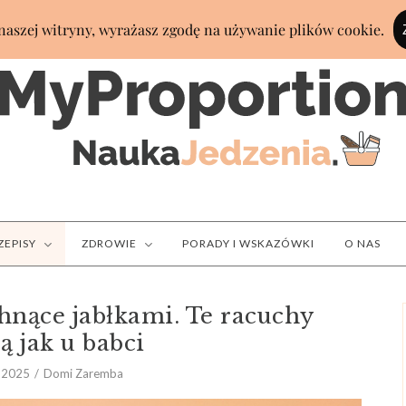
ZEPISY
ZDROWIE
PORADY I WSKAZÓWKI
O NAS
chnące jabłkami. Te racuchy
ą jak u babci
 2025
Domi Zaremba