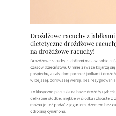
Drożdżowe racuchy z jabłkami t
dietetyczne drożdżowe racuchy
na drożdżowe racuchy!
Drożdżowe racuchy z jabłkami mają w sobie coś 
czasów dzieciństwa. U mnie zawsze kojarzą się 
pośpiechu, a cały dom pachniał jabłkami i droż
w lżejszej, zdrowszej wersji, bez rezygnowania
To klasyczne placuszki na bazie drożdży i jabłe
delikatnie słodkie, miękkie w środku i złociste 
można je też podać z jogurtem, dżemem bez 
odrobiną cynamonu.