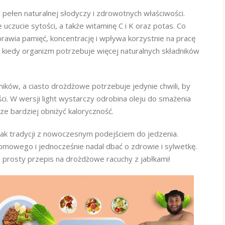
 pełen naturalnej słodyczy i zdrowotnych właściwości.
 uczucie sytości, a także witaminę C i K oraz potas. Co
prawia pamięć, koncentrację i wpływa korzystnie na pracę
kiedy organizm potrzebuje więcej naturalnych składników
ników, a ciasto drożdżowe potrzebuje jedynie chwili, by
i. W wersji light wystarczy odrobina oleju do smażenia
ze bardziej obniżyć kaloryczność.
smak tradycji z nowoczesnym podejściem do jedzenia.
 domowego i jednocześnie nadal dbać o zdrowie i sylwetkę.
j prosty przepis na drożdżowe racuchy z jabłkami!