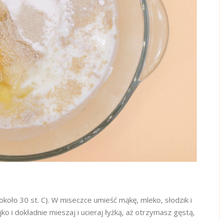
koło 30 st. C). W miseczce umieść mąkę, mleko, słodzik i
ko i dokładnie mieszaj i ucieraj łyżką, aż otrzymasz gęstą,