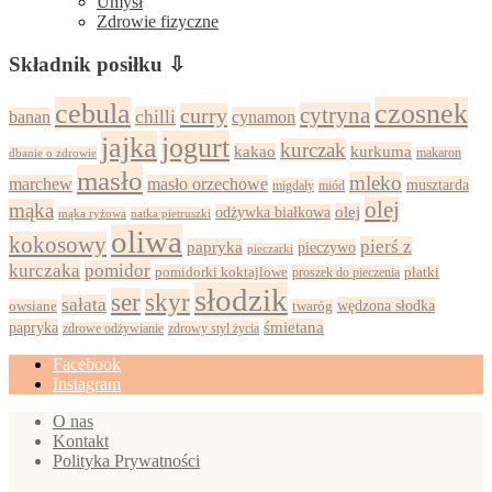
Umysł
Zdrowie fizyczne
Składnik posiłku ⇩
cebula
czosnek
cytryna
curry
chilli
cynamon
banan
jajka
jogurt
kurczak
kurkuma
kakao
dbanie o zdrowie
makaron
masło
mleko
marchew
masło orzechowe
musztarda
migdały
miód
olej
mąka
olej
odżywka białkowa
mąka ryżowa
natka pietruszki
oliwa
kokosowy
pierś z
papryka
pieczywo
pieczarki
kurczaka
pomidor
pomidorki koktajlowe
proszek do pieczenia
płatki
słodzik
ser
skyr
sałata
wędzona słodka
owsiane
twaróg
papryka
śmietana
zdrowy styl życia
zdrowe odżywianie
Facebook
Instagram
O nas
Kontakt
Polityka Prywatności