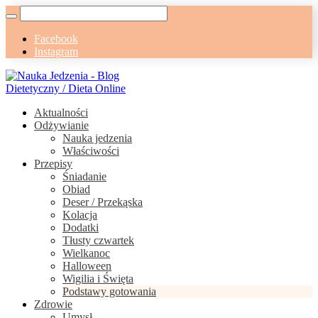
Facebook
Instagram
Aktualności
Odżywianie
Nauka jedzenia
Właściwości
Przepisy
Śniadanie
Obiad
Deser / Przekąska
Kolacja
Dodatki
Tłusty czwartek
Wielkanoc
Halloween
Wigilia i Święta
Podstawy gotowania
Zdrowie
Umysł