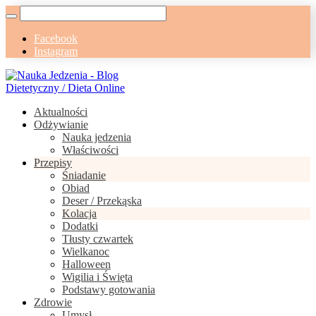
Facebook
Instagram
Aktualności
Odżywianie
Nauka jedzenia
Właściwości
Przepisy
Śniadanie
Obiad
Deser / Przekąska
Kolacja
Dodatki
Tłusty czwartek
Wielkanoc
Halloween
Wigilia i Święta
Podstawy gotowania
Zdrowie
Umysł