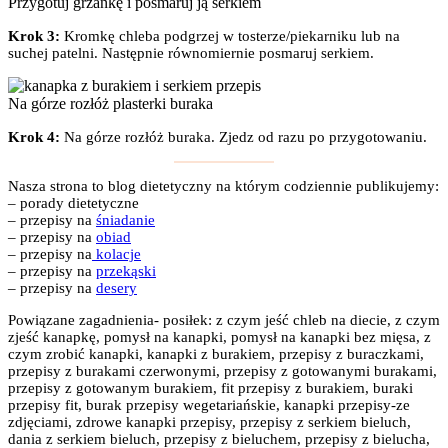
Przygotuj grzankę i posmaruj ją serkiem
Krok 3:
Kromkę chleba podgrzej w tosterze/piekarniku lub na
suchej patelni. Następnie równomiernie posmaruj serkiem.
Na górze rozłóż plasterki buraka
Krok 4:
Na górze rozłóż buraka. Zjedz od razu po przygotowaniu.
Nasza strona to blog dietetyczny na którym codziennie publikujemy:
– porady dietetyczne
– przepisy na
śniadanie
– przepisy na
obiad
– przepisy na
kolacje
– przepisy na
przekąski
– przepisy na
desery
Powiązane zagadnienia- posiłek: z czym jeść chleb na diecie, z czym
zjeść kanapkę, pomysł na kanapki, pomysł na kanapki bez mięsa, z
czym zrobić kanapki, kanapki z burakiem, przepisy z buraczkami,
przepisy z burakami czerwonymi, przepisy z gotowanymi burakami,
przepisy z gotowanym burakiem, fit przepisy z burakiem, buraki
przepisy fit, burak przepisy wegetariańskie, kanapki przepisy-ze
zdjęciami, zdrowe kanapki przepisy, przepisy z serkiem bieluch,
dania z serkiem bieluch, przepisy z bieluchem, przepisy z bielucha,