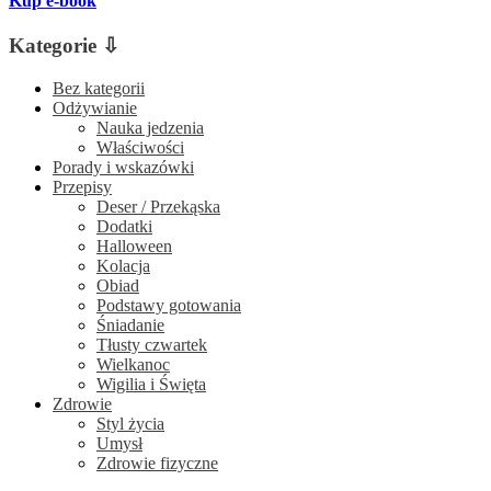
Kup e-book
Kategorie ⇩
Bez kategorii
Odżywianie
Nauka jedzenia
Właściwości
Porady i wskazówki
Przepisy
Deser / Przekąska
Dodatki
Halloween
Kolacja
Obiad
Podstawy gotowania
Śniadanie
Tłusty czwartek
Wielkanoc
Wigilia i Święta
Zdrowie
Styl życia
Umysł
Zdrowie fizyczne