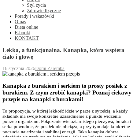
Styl życia
Zdrowie fizyczne
Porady i wskazówki
O nas
Dieta online
E-booki
KONTAKT
Lekka, a funkcjonalna. Kanapka, która wspiera
ciało i głowę
16 stycznia 2026
Domi Zaremba
Kanapka z burakiem i serkiem to prosty posiłek z
burakiem. Z czym zrobić kanapki? Poznaj ciekawy
przepis na kanapki z burakami!
To propozycja, w której lekkość idzie w parze z sytością, a każdy
składnik ma swoje konkretne uzasadnienie z punktu widzenia
potrzeb organizmu. Połączenie wieloziarnistego pieczywa, buraka i
serka powoduje, że posiłek nie obciąża, a przy tym daje konkretne
poczucie najedzenia i stabilnej energii. Taka kanapka dobrze
odnajduje się zarówno na śniadanie, jak i na kolację, czyli głównie