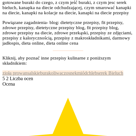
gotowane buraki do czego, z czym jeść buraki, z czym jesc serek
bieluch, kanapka na diecie odchudzającej, czym smarować kanapki
na diecie, kanapki na kolacje na diecie, kanapki na diecie przepisy
Powiązane zagadnienia- blog: dietetyczne przepisy, fit przepisy,
zdrowe przepisy, dietetyczne przepisy blog, fit przepisy blog,
zdrowe przepisy na diecie, zdrowe przekąski, przepisy ze zdjęciami,
przepisy z kalorycznością, przepisy z makroskładnikami, darmowy
jadłospis, dieta online, dieta online cena
Kliknij, aby poznać inne przepisy kulinarne z poniższym
składnikiem:
zioła prowansalskie
burak
oliwa
czosnek
miód
chleb
serek Bieluch
5
2
Liczba ocen
Ocena