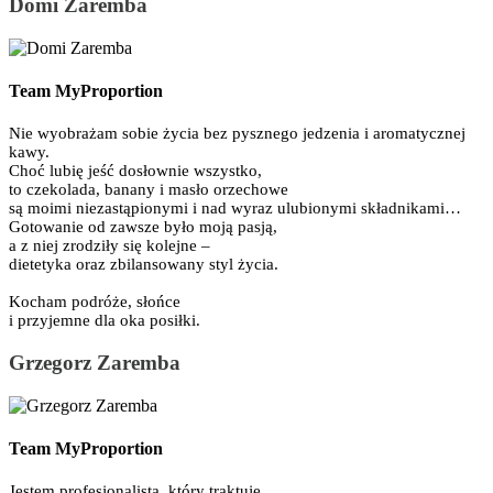
Domi Zaremba
Team MyProportion
Nie wyobrażam sobie życia bez pysznego jedzenia i aromatycznej
kawy.
Choć lubię jeść dosłownie wszystko,
to czekolada, banany i masło orzechowe
są moimi niezastąpionymi i nad wyraz ulubionymi składnikami…
Gotowanie od zawsze było moją pasją,
a z niej zrodziły się kolejne –
dietetyka oraz zbilansowany styl życia.
Kocham podróże, słońce
i przyjemne dla oka posiłki.
Grzegorz Zaremba
Team MyProportion
Jestem profesjonalistą, który traktuje