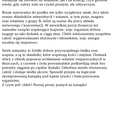
wtedy, gdy zależy nam na czymś prostym, ale odżywczym.
Burak wprowadza do posiłku nie tylko wyjątkowy smak, lecz także
zestaw składników mineralnych i witamin, w tym potas, magnez
oraz witaminy z grupy B, które są ważne dla pracy układu
nerwowego i koncentracji. W niewielkiej porcji dostarcza też
naturalne związki wspierające krążenie, więc organizm dobrze
reaguje na taki dodatek w ciągu dnia. Chleb wieloziarnisty uzupełnia
całość węglowodanami złożonymi i błonnikiem, więc energia
uwalnia się stopniowo.
Serek naturalny to źródło dobrze przyswajalnego białka oraz
wapnia, a są to składniki, które wspierają kości i mięśnie. Dodatek
oliwy z oliwek poprawia wchłanianie witamin rozpuszczalnych w
tłuszczach, a czosnek i zioła prowansalskie podkreślają smak bez
potrzeby sięgania po ciężkie dodatki. Odrobina miodu równoważy
całość i dodaje słodki akcent. Sprawdź przepis na logicznie
skomponowaną kanapkę pod kątem sytości i funkcjonowania
organizmu.
Z czym jeść chleb? Poznaj prosty pomysł na kanapki!