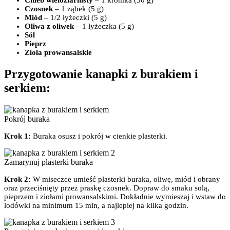
Chleb wieloziarnisty
– 1 kromka (30 g)
Czosnek
– 1 ząbek (5 g)
Miód
– 1/2 łyżeczki (5 g)
Oliwa z oliwek
– 1 łyżeczka (5 g)
Sól
Pieprz
Zioła prowansalskie
Przygotowanie kanapki z burakiem i
serkiem:
Pokrój buraka
Krok 1:
Buraka osusz i pokrój w cienkie plasterki.
Zamarynuj plasterki buraka
Krok 2:
W miseczce umieść plasterki buraka, oliwę, miód i obrany
oraz przeciśnięty przez praskę czosnek. Dopraw do smaku solą,
pieprzem i ziołami prowansalskimi. Dokładnie wymieszaj i wstaw do
lodówki na minimum 15 min, a najlepiej na kilka godzin.