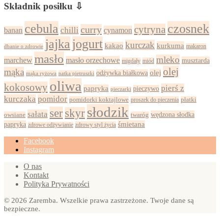
Składnik posiłku ⇩
cebula
czosnek
cytryna
curry
chilli
cynamon
banan
jajka
jogurt
kurczak
kurkuma
kakao
dbanie o zdrowie
makaron
masło
mleko
marchew
masło orzechowe
musztarda
migdały
miód
olej
mąka
olej
odżywka białkowa
mąka ryżowa
natka pietruszki
oliwa
kokosowy
pierś z
papryka
pieczywo
pieczarki
kurczaka
pomidor
pomidorki koktajlowe
proszek do pieczenia
płatki
słodzik
ser
skyr
sałata
wędzona słodka
owsiane
twaróg
papryka
śmietana
zdrowy styl życia
zdrowe odżywianie
Facebook
Instagram
O nas
Kontakt
Polityka Prywatności
© 2026 Zaremba. Wszelkie prawa zastrzeżone. Twoje dane są
bezpieczne.