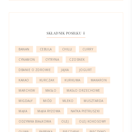
SKŁADNIK POSIŁKU ⇩
BANAN
CEBULA
CHILLI
CURRY
CYNAMON
CYTRYNA
CZOSNEK
DBANIE O ZDROWIE
JAJKA
JOGURT
KAKAO
KURCZAK
KURKUMA
MAKARON
MARCHEW
MASŁO
MASŁO ORZECHOWE
MIGDAŁY
MIÓD
MLEKO
MUSZTARDA
MĄKA
MĄKA RYŻOWA
NATKA PIETRUSZKI
ODŻYWKA BIAŁKOWA
OLEJ
OLEJ KOKOSOWY
OLIWA
PAPRYKA
PIECZARKI
PIECZYWO