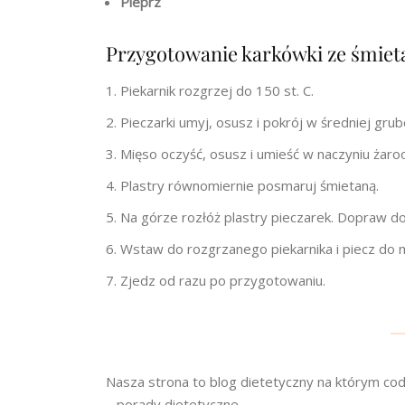
Pieprz
Przygotowanie karkówki ze śmieta
Piekarnik rozgrzej do 150 st. C.
Pieczarki umyj, osusz i pokrój w średniej grub
Mięso oczyść, osusz i umieść w naczyniu żar
Plastry równomiernie posmaruj śmietaną.
Na górze rozłóż plastry pieczarek. Dopraw d
Wstaw do rozgrzanego piekarnika i piecz do m
Zjedz od razu po przygotowaniu.
Nasza strona to blog dietetyczny na którym cod
– porady dietetyczne