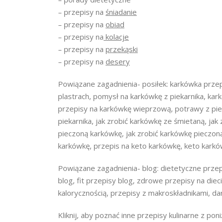
– przepisy na
śniadanie
– przepisy na
obiad
– przepisy na
kolacje
– przepisy na
przekąski
– przepisy na
desery
Powiązane zagadnienia- posiłek: karkówka przep
plastrach, pomysł na karkówkę z piekarnika, kar
przepisy na karkówkę wieprzową, potrawy z pie
piekarnika, jak zrobić karkówkę ze śmietaną, jak
pieczoną karkówkę, jak zrobić karkówkę pieczoną
karkówkę, przepis na keto karkówkę, keto karkó
Powiązane zagadnienia- blog: dietetyczne przep
blog, fit przepisy blog, zdrowe przepisy na diec
kalorycznością, przepisy z makroskładnikami, dar
Kliknij, aby poznać inne przepisy kulinarne z pon