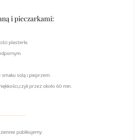
ną i pieczarkami:
ości plasterki.
oodpornym.
o smaku solą i pieprzem.
iękkości,czyli przez około 60 min.
ziennie publikujemy: