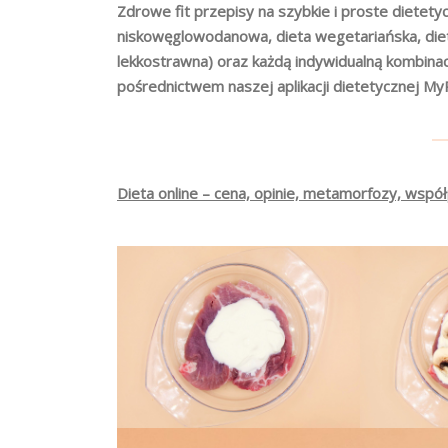
Zdrowe fit przepisy na szybkie i proste dietetyc
niskowęglowodanowa, dieta wegetariańska, dieta
lekkostrawna) oraz każdą indywidualną kombina
pośrednictwem naszej aplikacji dietetycznej My
Dieta online – cena, opinie, metamorfozy, współ