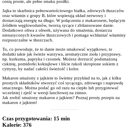
cenią proste, ale pełne smaku posiłki.
Jajka to skarbnica pełnowartościowego białka, zdrowych tłuszczów
oraz witamin z grupy B, które wspierają układ nerwowy i
dostarczają energię na długo. W połączeniu z makaronem, będącym
źródłem węglowodanów, tworzą sycące i zbilansowane danie.
Dodatkowo oliwa z oliwek, używana do smażenia, dostarcza
nienasyconych kwasów tłuszczowych i pomaga wchłaniać witaminy
rozpuszczalne w tłuszczach.
To, co powoduje, że to danie może smakować wyjątkowo, to
dodatki takie jak świeże warzywa, aromatyczne zioła i przyprawy,
np. kurkuma, papryka i czosnek. Możesz dorzucić podsmażoną
cukinię, pomidorki koktajlowe i liście rukoli skropione sokiem z
cytryny, by nadać całości świeżość i kolor.
Makaron smażony z jajkiem to świetny przykład na to, jak z kilku
prostych składników stworzyć coś sycącego, zdrowego i naprawdę
smacznego. Można podać go od razu na ciepło lub przygotować
wcześniej i zjeść w wersji lunchowej na zimno.
Jak zrobić smażony makaron z jajkiem? Poznaj prosty przepis na
makaron z jajkiem!
Czas przygotowania
: 15 min
Kalorie:
376