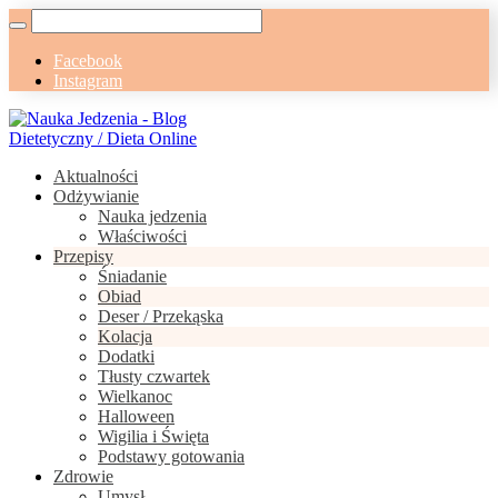
Facebook
Instagram
Aktualności
Odżywianie
Nauka jedzenia
Właściwości
Przepisy
Śniadanie
Obiad
Deser / Przekąska
Kolacja
Dodatki
Tłusty czwartek
Wielkanoc
Halloween
Wigilia i Święta
Podstawy gotowania
Zdrowie
Umysł