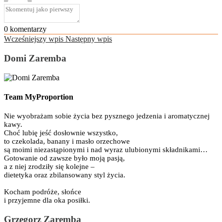
0
komentarzy
Wcześniejszy wpis
Następny wpis
Domi Zaremba
Team MyProportion
Nie wyobrażam sobie życia bez pysznego jedzenia i aromatycznej
kawy.
Choć lubię jeść dosłownie wszystko,
to czekolada, banany i masło orzechowe
są moimi niezastąpionymi i nad wyraz ulubionymi składnikami…
Gotowanie od zawsze było moją pasją,
a z niej zrodziły się kolejne –
dietetyka oraz zbilansowany styl życia.
Kocham podróże, słońce
i przyjemne dla oka posiłki.
Grzegorz Zaremba