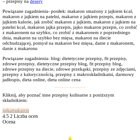
– przepisy na
desery
Powiązane zagadnienia- posiłek: makaron smażony z jajkiem kcal,
makaron z jajkiem na patelni, makaron z jajkiem przepis, makaron z
jajkiem kalorie, jak zrobić makaron z jajkiem, makaron z jajkiem na
patelni kcal, makaron jajka przepis, jajko makaron przepis, co zrobić
z makaronem na szybko, co zrobić z makaronem z poprzedniego
dnia, makaron na szybko bez mięsa, makaron na diecie
odchudzającej, pomysł na makaron bez mięsa, danie z makaronem,
danie z makaronu
Powiązane zagadnienia- blog: dietetyczne przepisy, fit przepisy,
zdrowe przepisy, dietetyczne przepisy blog, fit przepisy blog,
zdrowe przepisy na diecie, zdrowe przekąski, przepisy ze zdjęciami,
przepisy z kalorycznością, przepisy z makroskładnikami, darmowy
jadłospis, dieta online, dieta online cena
Kliknij, aby poznać inne przepisy kulinarne z poniższym
składnikiem:
jajka
makaron
4.5
2
Liczba ocen
Ocena