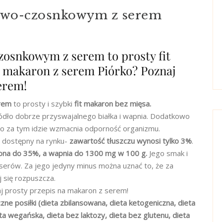
owo-czosnkowym z serem
osnkowym z serem to prosty fit
ć makaron z serem Piórko? Poznaj
erem!
rem
to prosty i szybki
fit makaron bez mięsa.
ódło dobrze przyswajalnego białka i wapnia. Dodatkowo
 co za tym idzie wzmacnia odporność organizmu.
 dostępny na rynku-
zawartość tłuszczu wynosi tylko 3%
.
zona do 35%, a wapnia do 1300 mg w 100 g.
Jego smak i
serów. Za jego jedyny minus można uznać to, że za
j się rozpuszcza.
j prosty przepis na makaron z serem!
zne posiłki (dieta zbilansowana, dieta ketogeniczna, dieta
 wegańska, dieta bez laktozy, dieta bez glutenu, dieta