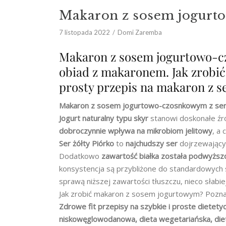
Makaron z sosem jogurt
7 listopada 2022
Domi Zaremba
Makaron z sosem jogurtowo-cz
obiad z makaronem. Jak zrobi
prosty przepis na makaron z s
Makaron z sosem jogurtowo-czosnkowym
z se
Jogurt naturalny typu skyr
stanowi doskonałe źr
dobroczynnie wpływa na mikrobiom jelitowy
, a
Ser żółty Piórko
to
najchudszy ser
dojrzewający
Dodatkowo
zawartość białka została podwyżs
konsystencja są przybliżone do standardowych 
sprawą niższej zawartości tłuszczu, nieco słabie
Jak zrobić makaron z sosem jogurtowym? Pozna
Zdrowe fit przepisy na szybkie i proste dietetyc
niskowęglowodanowa, dieta wegetariańska, dieta