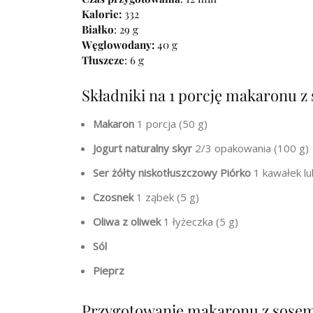
Kalorie:
332
Białko
: 29 g
Węglowodany:
40 g
Tłuszcze
: 6 g
Składniki na 1 porcję makaronu 
Makaron
1 porcja (50 g)
Jogurt naturalny skyr
2/3 opakowania (100 g)
Ser żółty niskotłuszczowy Piórko
1 kawałek lub
Czosnek
1 ząbek (5 g)
Oliwa z oliwek
1 łyżeczka (5 g)
Sól
Pieprz
Przygotowanie makaronu z sose