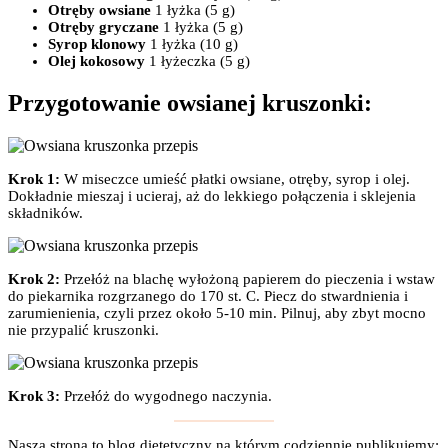
Otręby owsiane
1 łyżka (5 g)
Otręby gryczane
1 łyżka (5 g)
Syrop klonowy
1 łyżka (10 g)
Olej kokosowy
1 łyżeczka (5 g)
Przygotowanie owsianej kruszonki:
Krok 1:
W miseczce umieść płatki owsiane, otręby, syrop i olej.
Dokładnie mieszaj i ucieraj, aż do lekkiego połączenia i sklejenia
składników.
Krok 2:
Przełóż na blachę wyłożoną papierem do pieczenia i wstaw
do piekarnika rozgrzanego do 170 st. C. Piecz do stwardnienia i
zarumienienia, czyli przez około 5-10 min. Pilnuj, aby zbyt mocno
nie przypalić kruszonki.
Krok 3:
Przełóż do wygodnego naczynia.
Nasza strona to blog dietetyczny na którym codziennie publikujemy: