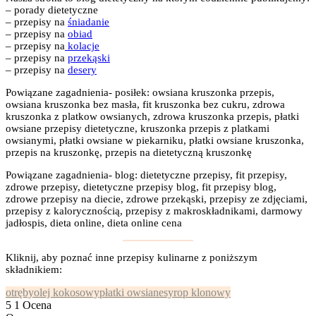
– porady dietetyczne
– przepisy na
śniadanie
– przepisy na
obiad
– przepisy na
kolacje
– przepisy na
przekąski
– przepisy na
desery
Powiązane zagadnienia- posiłek: owsiana kruszonka przepis,
owsiana kruszonka bez masła, fit kruszonka bez cukru, zdrowa
kruszonka z platkow owsianych, zdrowa kruszonka przepis, płatki
owsiane przepisy dietetyczne, kruszonka przepis z platkami
owsianymi, płatki owsiane w piekarniku, płatki owsiane kruszonka,
przepis na kruszonkę, przepis na dietetyczną kruszonkę
Powiązane zagadnienia- blog: dietetyczne przepisy, fit przepisy,
zdrowe przepisy, dietetyczne przepisy blog, fit przepisy blog,
zdrowe przepisy na diecie, zdrowe przekąski, przepisy ze zdjęciami,
przepisy z kalorycznością, przepisy z makroskładnikami, darmowy
jadłospis, dieta online, dieta online cena
Kliknij, aby poznać inne przepisy kulinarne z poniższym
składnikiem:
otręby
olej kokosowy
płatki owsiane
syrop klonowy
5
1
Ocena