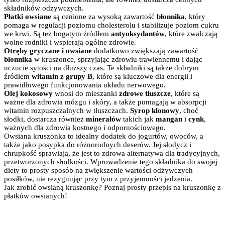
składników odżywczych.
Płatki owsiane
są cenione za wysoką zawartość
błonnika
, który
pomaga w regulacji poziomu cholesterolu i stabilizuje poziom cukru
we krwi. Są też bogatym źródłem
antyoksydantów
, które zwalczają
wolne rodniki i wspierają ogólne zdrowie.
Otręby gryczane i owsiane
dodatkowo zwiększają zawartość
błonnika
w kruszonce, sprzyjając zdrowiu trawiennemu i dając
uczucie sytości na dłuższy czas. Te składniki są także dobrym
źródłem
witamin z grupy B
, które są kluczowe dla energii i
prawidłowego funkcjonowania układu nerwowego.
Olej kokosowy
wnosi do mieszanki
zdrowe tłuszcze
, które są
ważne dla zdrowia mózgu i skóry, a także pomagają w absorpcji
witamin rozpuszczalnych w tłuszczach.
Syrop klonowy
, choć
słodki, dostarcza również
minerałów
takich jak
mangan
i
cynk
,
ważnych dla zdrowia kostnego i odpornościowego.
Owsiana kruszonka to idealny dodatek do jogurtów, owoców, a
także jako posypka do różnorodnych deserów. Jej słodycz i
chrupkość sprawiają, że jest to zdrowa alternatywa dla tradycyjnych,
przetworzonych słodkości. Wprowadzenie tego składnika do swojej
diety to prosty sposób na zwiększenie wartości odżywczych
posiłków, nie rezygnując przy tym z przyjemności jedzenia.
Jak zrobić owsianą kruszonkę? Poznaj prosty przepis na kruszonkę z
płatków owsianych!