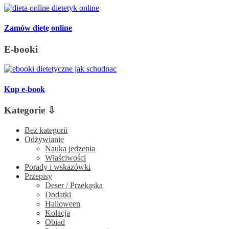
Zamów dietę online
E-booki
Kup e-book
Kategorie ⇩
Bez kategorii
Odżywianie
Nauka jedzenia
Właściwości
Porady i wskazówki
Przepisy
Deser / Przekąska
Dodatki
Halloween
Kolacja
Obiad