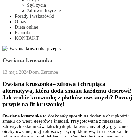
Styl życia
Zdrowie fizyczne
Porady i wskazówki
O nas
Dieta online
E-booki
KONTAKT
Owsiana kruszonka
13 maja 2024
Domi Zaremba
Owsiana kruszonka– zdrowa i chrupiąca
alternatywa, która doda smaku każdemu deserowi!
Jak zrobić kruszonkę z płatków owsianych? Poznaj
przepis na fit kruszonkę!
Owsiana kruszonka
to doskonały sposób na dodanie chrupkości i
smaku do wielu deserów i śniadań. Przygotowana z mieszanki
zdrowych składników, takich jak płatki owsiane, otręby gryczane,
otręby owsiane, olej kokosowy i syrop klonowy, ta kruszonka nie
tylko rozpieszcza podniebienia, ale również dostarcza cennych