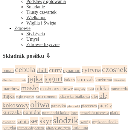
Podstawy gotowania
Śniadanie
Tłusty czwartek
Wielkanoc
Wigilia i Święta
Zdrowie
Styl życia
Umysł
Zdrowie fizyczne
Składnik posiłku ⇩
cebula
czosnek
cytryna
curry
chilli
cynamon
banan
jajka
jogurt
kurczak
kurkuma
kakao
dbanie o zdrowie
makaron
masło
mleko
marchew
masło orzechowe
musztarda
migdały
miód
olej
mąka
olej
odżywka białkowa
mąka ryżowa
natka pietruszki
oliwa
kokosowy
pierś z
papryka
pieczywo
pieczarki
kurczaka
pomidor
pomidorki koktajlowe
proszek do pieczenia
płatki
słodzik
ser
skyr
sałata
wędzona słodka
owsiane
twaróg
papryka
śmietana
zdrowy styl życia
zdrowe odżywianie