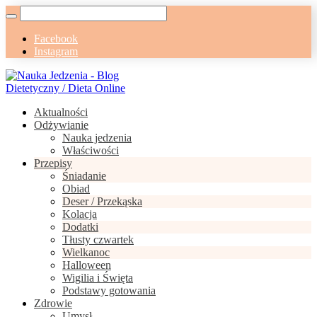
Facebook
Instagram
Aktualności
Odżywianie
Nauka jedzenia
Właściwości
Przepisy
Śniadanie
Obiad
Deser / Przekąska
Kolacja
Dodatki
Tłusty czwartek
Wielkanoc
Halloween
Wigilia i Święta
Podstawy gotowania
Zdrowie
Umysł