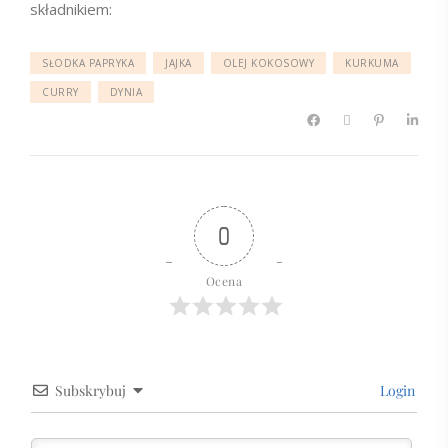
składnikiem:
SŁODKA PAPRYKA
JAJKA
OLEJ KOKOSOWY
KURKUMA
CURRY
DYNIA
0
Ocena
Subskrybuj
Login