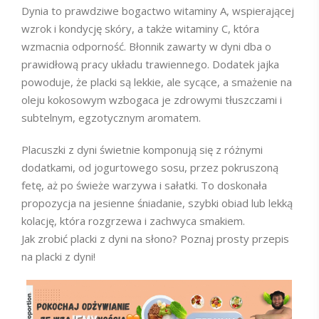
Dynia to prawdziwe bogactwo witaminy A, wspierającej
wzrok i kondycję skóry, a także witaminy C, która
wzmacnia odporność. Błonnik zawarty w dyni dba o
prawidłową pracy układu trawiennego. Dodatek jajka
powoduje, że placki są lekkie, ale sycące, a smażenie na
oleju kokosowym wzbogaca je zdrowymi tłuszczami i
subtelnym, egzotycznym aromatem.
Placuszki z dyni świetnie komponują się z różnymi
dodatkami, od jogurtowego sosu, przez pokruszoną
fetę, aż po świeże warzywa i sałatki. To doskonała
propozycja na jesienne śniadanie, szybki obiad lub lekką
kolację, która rozgrzewa i zachwyca smakiem.
Jak zrobić placki z dyni na słono? Poznaj prosty przepis
na placki z dyni!