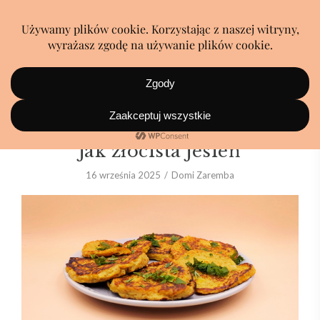
Placki z dyni, które smakują
jak złocista jesień
16 września 2025
Domi Zaremba