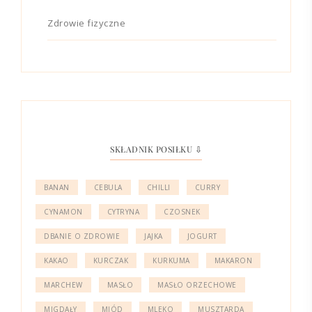
Zdrowie fizyczne
SKŁADNIK POSIŁKU ⇩
BANAN
CEBULA
CHILLI
CURRY
CYNAMON
CYTRYNA
CZOSNEK
DBANIE O ZDROWIE
JAJKA
JOGURT
KAKAO
KURCZAK
KURKUMA
MAKARON
MARCHEW
MASŁO
MASŁO ORZECHOWE
MIGDAŁY
MIÓD
MLEKO
MUSZTARDA