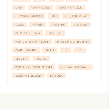
MĄKA
MĄKA RYŻOWA
NATKA PIETRUSZKI
ODŻYWKA BIAŁKOWA
OLEJ
OLEJ KOKOSOWY
OLIWA
PAPRYKA
PIECZARKI
PIECZYWO
PIERŚ Z KURCZAKA
POMIDOR
POMIDORKI KOKTAJLOWE
PROSZEK DO PIECZENIA
PŁATKI OWSIANE
SAŁATA
SER
SKYR
SŁODZIK
TWARÓG
WĘDZONA SŁODKA PAPRYKA
ZDROWE ODŻYWIANIE
ZDROWY STYL ŻYCIA
ŚMIETANA