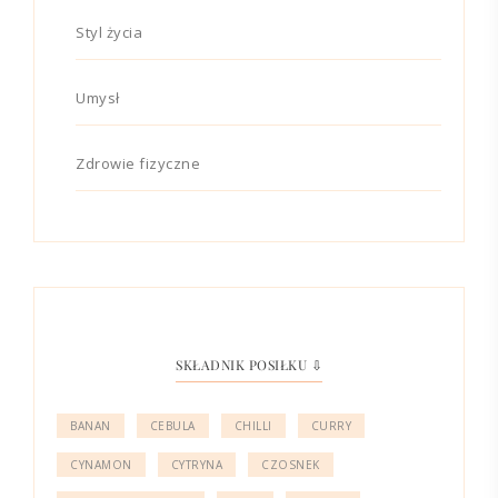
Styl życia
Umysł
Zdrowie fizyczne
SKŁADNIK POSIŁKU ⇩
BANAN
CEBULA
CHILLI
CURRY
CYNAMON
CYTRYNA
CZOSNEK