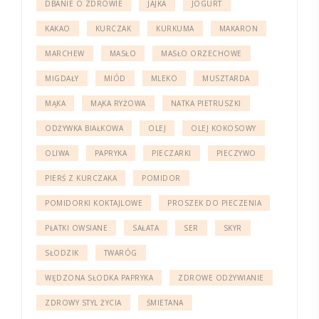
DBANIE O ZDROWIE
JAJKA
JOGURT
KAKAO
KURCZAK
KURKUMA
MAKARON
MARCHEW
MASŁO
MASŁO ORZECHOWE
MIGDAŁY
MIÓD
MLEKO
MUSZTARDA
MĄKA
MĄKA RYŻOWA
NATKA PIETRUSZKI
ODŻYWKA BIAŁKOWA
OLEJ
OLEJ KOKOSOWY
OLIWA
PAPRYKA
PIECZARKI
PIECZYWO
PIERŚ Z KURCZAKA
POMIDOR
POMIDORKI KOKTAJLOWE
PROSZEK DO PIECZENIA
PŁATKI OWSIANE
SAŁATA
SER
SKYR
SŁODZIK
TWARÓG
WĘDZONA SŁODKA PAPRYKA
ZDROWE ODŻYWIANIE
ZDROWY STYL ŻYCIA
ŚMIETANA