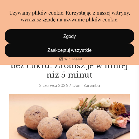
Witaminowe keto kulki mocy
bez cukru. Zrobisz je w mniej
niż 5 minut
2 czerwca 2026
Domi Zaremba