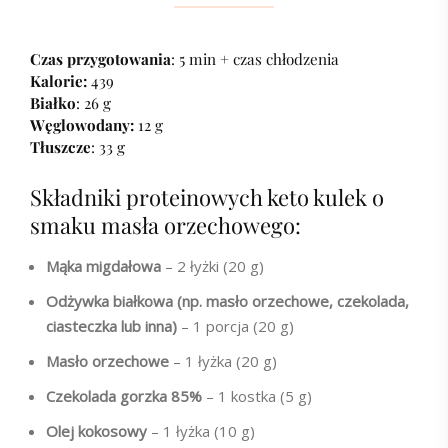
Czas przygotowania
: 5 min + czas chłodzenia
Kalorie:
439
Białko
: 26 g
Węglowodany:
12 g
Tłuszcze
: 33 g
Składniki proteinowych keto kulek o
smaku masła orzechowego:
Mąka migdałowa
– 2 łyżki (20 g)
Odżywka białkowa (np. masło orzechowe, czekolada,
ciasteczka lub inna)
– 1 porcja (20 g)
Masło orzechowe
– 1 łyżka (20 g)
Czekolada gorzka 85%
– 1 kostka (5 g)
Olej kokosowy
– 1 łyżka (10 g)