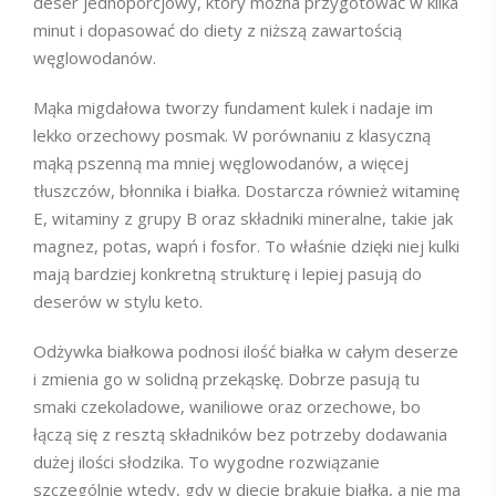
deser jednoporcjowy, który można przygotować w kilka
minut i dopasować do diety z niższą zawartością
węglowodanów.
Mąka migdałowa tworzy fundament kulek i nadaje im
lekko orzechowy posmak. W porównaniu z klasyczną
mąką pszenną ma mniej węglowodanów, a więcej
tłuszczów, błonnika i białka. Dostarcza również witaminę
E, witaminy z grupy B oraz składniki mineralne, takie jak
magnez, potas, wapń i fosfor. To właśnie dzięki niej kulki
mają bardziej konkretną strukturę i lepiej pasują do
deserów w stylu keto.
Odżywka białkowa podnosi ilość białka w całym deserze
i zmienia go w solidną przekąskę. Dobrze pasują tu
smaki czekoladowe, waniliowe oraz orzechowe, bo
łączą się z resztą składników bez potrzeby dodawania
dużej ilości słodzika. To wygodne rozwiązanie
szczególnie wtedy, gdy w diecie brakuje białka, a nie ma