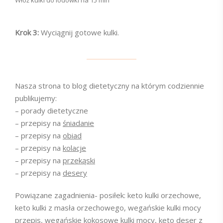
Włóż kulki do lodówki na 15 min
Krok 3:
Wyciągnij gotowe kulki.
Nasza strona to blog dietetyczny na którym codziennie
publikujemy:
– porady dietetyczne
– przepisy na
śniadanie
– przepisy na
obiad
– przepisy na
kolacje
– przepisy na
przekąski
– przepisy na
desery
Powiązane zagadnienia- posiłek: keto kulki orzechowe,
keto kulki z masła orzechowego, wegańskie kulki mocy
przepis, wegańskie kokosowe kulki mocy, keto deser z