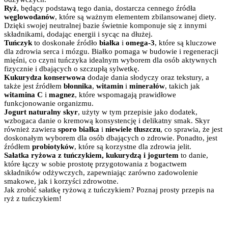
Ryż
, będący podstawą tego dania, dostarcza cennego źródła
węglowodanów
, które są ważnym elementem zbilansowanej diety.
Dzięki swojej neutralnej bazie świetnie komponuje się z innymi
składnikami, dodając energii i sycąc na dłużej.
Tuńczyk
to doskonałe źródło
białka
i
omega-3
, które są kluczowe
dla zdrowia serca i mózgu. Białko pomaga w budowie i regeneracji
mięśni, co czyni tuńczyka idealnym wyborem dla osób aktywnych
fizycznie i dbających o szczupłą sylwetkę.
Kukurydza konserwowa
dodaje dania słodyczy oraz tekstury, a
także jest źródłem
błonnika
,
witamin
i
minerałów
, takich jak
witamina C
i
magnez
, które wspomagają prawidłowe
funkcjonowanie organizmu.
Jogurt naturalny skyr
, użyty w tym przepisie jako dodatek,
wzbogaca danie o kremową konsystencję i delikatny smak. Skyr
również zawiera
sporo
białka
i
niewiele tłuszczu
, co sprawia, że jest
doskonałym wyborem dla osób dbających o zdrowie. Ponadto, jest
źródłem
probiotyków
, które są korzystne dla zdrowia jelit.
Sałatka ryżowa z tuńczykiem, kukurydzą i jogurtem
to danie,
które łączy w sobie prostotę przygotowania z bogactwem
składników odżywczych, zapewniając zarówno zadowolenie
smakowe, jak i korzyści zdrowotne.
Jak zrobić sałatkę ryżową z tuńczykiem? Poznaj prosty przepis na
ryż z tuńczykiem!