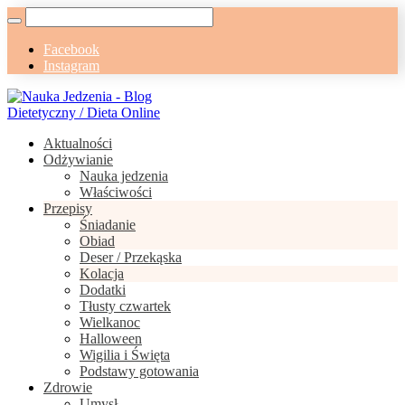
Facebook
Instagram
Aktualności
Odżywianie
Nauka jedzenia
Właściwości
Przepisy
Śniadanie
Obiad
Deser / Przekąska
Kolacja
Dodatki
Tłusty czwartek
Wielkanoc
Halloween
Wigilia i Święta
Podstawy gotowania
Zdrowie
Umysł