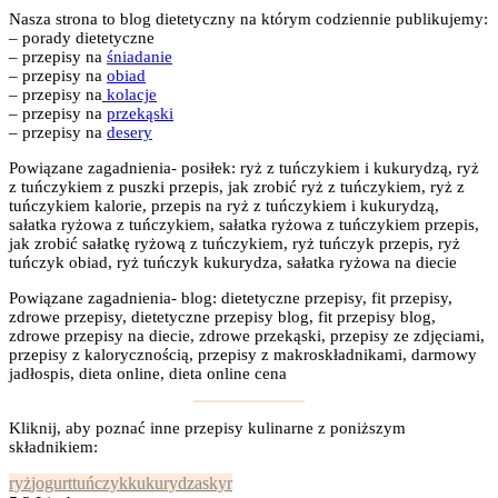
Nasza strona to blog dietetyczny na którym codziennie publikujemy:
– porady dietetyczne
– przepisy na
śniadanie
– przepisy na
obiad
– przepisy na
kolacje
– przepisy na
przekąski
– przepisy na
desery
Powiązane zagadnienia- posiłek: ryż z tuńczykiem i kukurydzą, ryż
z tuńczykiem z puszki przepis, jak zrobić ryż z tuńczykiem, ryż z
tuńczykiem kalorie, przepis na ryż z tuńczykiem i kukurydzą,
sałatka ryżowa z tuńczykiem, sałatka ryżowa z tuńczykiem przepis,
jak zrobić sałatkę ryżową z tuńczykiem, ryż tuńczyk przepis, ryż
tuńczyk obiad, ryż tuńczyk kukurydza, sałatka ryżowa na diecie
Powiązane zagadnienia- blog: dietetyczne przepisy, fit przepisy,
zdrowe przepisy, dietetyczne przepisy blog, fit przepisy blog,
zdrowe przepisy na diecie, zdrowe przekąski, przepisy ze zdjęciami,
przepisy z kalorycznością, przepisy z makroskładnikami, darmowy
jadłospis, dieta online, dieta online cena
Kliknij, aby poznać inne przepisy kulinarne z poniższym
składnikiem:
ryż
jogurt
tuńczyk
kukurydza
skyr