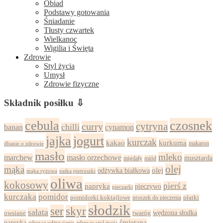
Obiad
Podstawy gotowania
Śniadanie
Tłusty czwartek
Wielkanoc
Wigilia i Święta
Zdrowie
Styl życia
Umysł
Zdrowie fizyczne
Składnik posiłku ⇩
cebula
czosnek
cytryna
curry
chilli
cynamon
banan
jajka
jogurt
kurczak
kurkuma
kakao
dbanie o zdrowie
makaron
masło
mleko
marchew
masło orzechowe
musztarda
migdały
miód
olej
mąka
olej
odżywka białkowa
mąka ryżowa
natka pietruszki
oliwa
kokosowy
pierś z
papryka
pieczywo
pieczarki
kurczaka
pomidor
pomidorki koktajlowe
proszek do pieczenia
płatki
słodzik
ser
skyr
sałata
wędzona słodka
owsiane
twaróg
papryka
śmietana
zdrowy styl życia