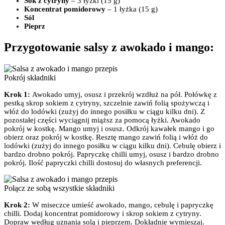
Sok z cytryny
– 3 łyżki (15 g)
Koncentrat pomidorowy
– 1 łyżka (15 g)
Sól
Pieprz
Przygotowanie salsy z awokado i mango:
Pokrój składniki
Krok 1:
Awokado umyj, osusz i przekrój wzdłuż na pół. Połówkę z
pestką skrop sokiem z cytryny, szczelnie zawiń folią spożywczą i
włóż do lodówki (zużyj do innego posiłku w ciągu kilku dni). Z
pozostałej części wyciągnij miąższ za pomocą łyżki. Awokado
pokrój w kostkę. Mango umyj i osusz. Odkrój kawałek mango i go
obierz oraz pokrój w kostkę. Resztę mango zawiń folią i włóż do
lodówki (zużyj do innego posiłku w ciągu kilku dni). Cebulę obierz i
bardzo drobno pokrój. Papryczkę chilli umyj, osusz i bardzo drobno
pokrój. Ilość papryczki chilli dostosuj do własnych preferencji.
Połącz ze sobą wszystkie składniki
Krok 2:
W miseczce umieść awokado, mango, cebulę i papryczkę
chilli. Dodaj koncentrat pomidorowy i skrop sokiem z cytryny.
Dopraw według uznania solą i pieprzem. Dokładnie wymieszaj.