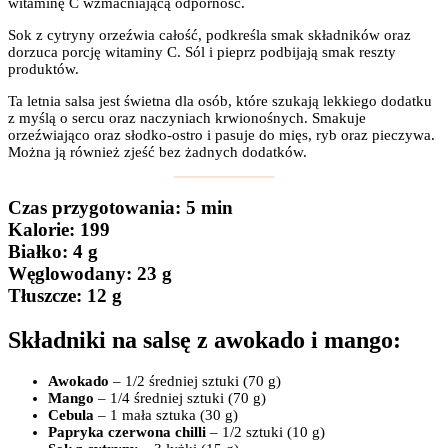
witaminę C wzmacniającą odporność.
Sok z cytryny orzeźwia całość, podkreśla smak składników oraz
dorzuca porcję witaminy C. Sól i pieprz podbijają smak reszty
produktów.
Ta letnia salsa jest świetna dla osób, które szukają lekkiego dodatku
z myślą o sercu oraz naczyniach krwionośnych. Smakuje
orzeźwiająco oraz słodko-ostro i pasuje do mięs, ryb oraz pieczywa.
Można ją również zjeść bez żadnych dodatków.
Czas przygotowania
: 5 min
Kalorie:
199
Białko
: 4 g
Węglowodany:
23 g
Tłuszcze
: 12 g
Składniki na salsę z awokado i mango:
Awokado
– 1/2 średniej sztuki (70 g)
Mango
– 1/4 średniej sztuki (70 g)
Cebula
– 1 mała sztuka (30 g)
Papryka czerwona chilli
– 1/2 sztuki (10 g)