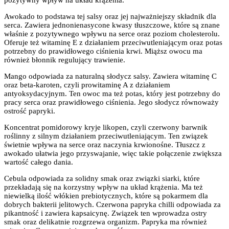
Awokado to podstawa tej salsy oraz jej najważniejszy składnik dla
serca. Zawiera jednonienasycone kwasy tłuszczowe, które są znane
właśnie z pozytywnego wpływu na serce oraz poziom cholesterolu.
Oferuje też witaminę E z działaniem przeciwutleniającym oraz potas
potrzebny do prawidłowego ciśnienia krwi. Miąższ owocu ma
również błonnik regulujący trawienie.
Mango odpowiada za naturalną słodycz salsy. Zawiera witaminę C
oraz beta-karoten, czyli prowitaminę A z działaniem
antyoksydacyjnym. Ten owoc ma też potas, który jest potrzebny do
pracy serca oraz prawidłowego ciśnienia. Jego słodycz równoważy
ostrość papryki.
Koncentrat pomidorowy kryje likopen, czyli czerwony barwnik
roślinny z silnym działaniem przeciwutleniającym. Ten związek
świetnie wpływa na serce oraz naczynia krwionośne. Tłuszcz z
awokado ułatwia jego przyswajanie, więc takie połączenie zwiększa
wartość całego dania.
Cebula odpowiada za solidny smak oraz związki siarki, które
przekładają się na korzystny wpływ na układ krążenia. Ma też
niewielką ilość włókien prebiotycznych, które są pokarmem dla
dobrych bakterii jelitowych. Czerwona papryka chilli odpowiada za
pikantność i zawiera kapsaicynę. Związek ten wprowadza ostry
smak oraz delikatnie rozgrzewa organizm. Papryka ma również