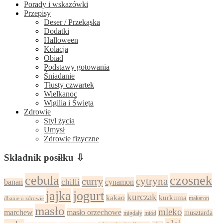
Porady i wskazówki
Przepisy
Deser / Przekąska
Dodatki
Halloween
Kolacja
Obiad
Podstawy gotowania
Śniadanie
Tłusty czwartek
Wielkanoc
Wigilia i Święta
Zdrowie
Styl życia
Umysł
Zdrowie fizyczne
Składnik posiłku ⇩
cebula
czosnek
cytryna
curry
chilli
cynamon
banan
jajka
jogurt
kurczak
kurkuma
kakao
dbanie o zdrowie
makaron
masło
mleko
marchew
masło orzechowe
musztarda
migdały
miód