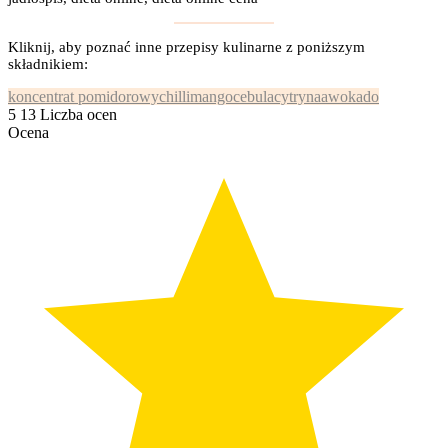
Kliknij, aby poznać inne przepisy kulinarne z poniższym
składnikiem:
koncentrat pomidorowy
chilli
mango
cebula
cytryna
awokado
5
13
Liczba ocen
Ocena