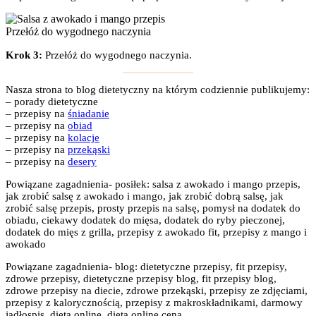
Przełóż do wygodnego naczynia
Krok 3:
Przełóż do wygodnego naczynia.
Nasza strona to blog dietetyczny na którym codziennie publikujemy:
– porady dietetyczne
– przepisy na
śniadanie
– przepisy na
obiad
– przepisy na
kolacje
– przepisy na
przekąski
– przepisy na
desery
Powiązane zagadnienia- posiłek: salsa z awokado i mango przepis,
jak zrobić salsę z awokado i mango, jak zrobić dobrą salsę, jak
zrobić salsę przepis, prosty przepis na salsę, pomysł na dodatek do
obiadu, ciekawy dodatek do mięsa, dodatek do ryby pieczonej,
dodatek do mięs z grilla, przepisy z awokado fit, przepisy z mango i
awokado
Powiązane zagadnienia- blog: dietetyczne przepisy, fit przepisy,
zdrowe przepisy, dietetyczne przepisy blog, fit przepisy blog,
zdrowe przepisy na diecie, zdrowe przekąski, przepisy ze zdjęciami,
przepisy z kalorycznością, przepisy z makroskładnikami, darmowy
jadłospis, dieta online, dieta online cena