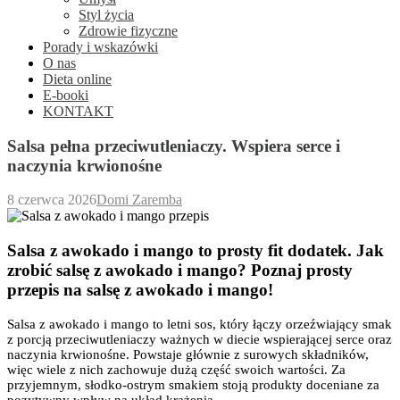
Styl życia
Zdrowie fizyczne
Porady i wskazówki
O nas
Dieta online
E-booki
KONTAKT
Salsa pełna przeciwutleniaczy. Wspiera serce i
naczynia krwionośne
8 czerwca 2026
Domi Zaremba
Salsa z awokado i mango to prosty fit dodatek. Jak
zrobić salsę z awokado i mango? Poznaj prosty
przepis na salsę z awokado i mango!
Salsa z awokado i mango to letni sos, który łączy orzeźwiający smak
z porcją przeciwutleniaczy ważnych w diecie wspierającej serce oraz
naczynia krwionośne. Powstaje głównie z surowych składników,
więc wiele z nich zachowuje dużą część swoich wartości. Za
przyjemnym, słodko-ostrym smakiem stoją produkty doceniane za
pozytywny wpływ na układ krążenia.