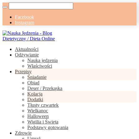
Facebook
Instagram
Aktualności
Odżywianie
Nauka jedzenia
Właściwości
Przepisy
Śniadanie
Obiad
Deser / Przekąska
Kolacja
Dodatki
Tłusty czwartek
Wielkanoc
Halloween
Wigilia i Święta
Podstawy gotowania
Zdrowie
Umysł