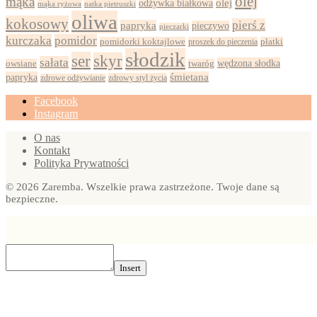
olej
mąka
olej
odżywka białkowa
mąka ryżowa
natka pietruszki
oliwa
kokosowy
pierś z
papryka
pieczywo
pieczarki
kurczaka
pomidor
pomidorki koktajlowe
proszek do pieczenia
płatki
słodzik
ser
skyr
sałata
wędzona słodka
owsiane
twaróg
papryka
śmietana
zdrowy styl życia
zdrowe odżywianie
Facebook
Instagram
O nas
Kontakt
Polityka Prywatności
© 2026 Zaremba. Wszelkie prawa zastrzeżone. Twoje dane są
bezpieczne.
Insert