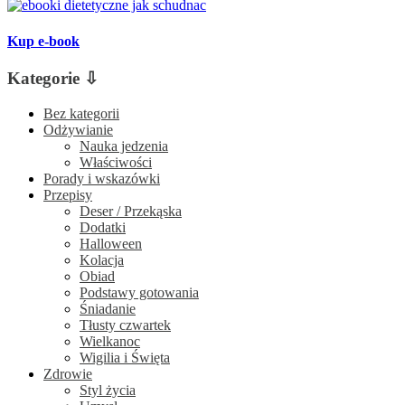
Kup e-book
Kategorie ⇩
Bez kategorii
Odżywianie
Nauka jedzenia
Właściwości
Porady i wskazówki
Przepisy
Deser / Przekąska
Dodatki
Halloween
Kolacja
Obiad
Podstawy gotowania
Śniadanie
Tłusty czwartek
Wielkanoc
Wigilia i Święta
Zdrowie
Styl życia