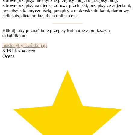
zdrowe przepisy, dietetyczne przepisy blog, fit przepisy blog,
zdrowe przepisy na diecie, zdrowe przekąski, przepisy ze zdjęciami,
przepisy z kalorycznością, przepisy z makroskładnikami, darmowy
jadłospis, dieta online, dieta online cena
Kliknij, aby poznać inne przepisy kulinarne z poniższym
składnikiem:
masło
cytryna
żółtko jaja
5
16
Liczba ocen
Ocena