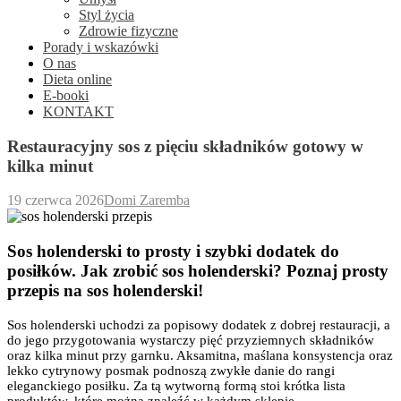
Styl życia
Zdrowie fizyczne
Porady i wskazówki
O nas
Dieta online
E-booki
KONTAKT
Restauracyjny sos z pięciu składników gotowy w
kilka minut
19 czerwca 2026
Domi Zaremba
Sos holenderski to prosty i szybki dodatek do
posiłków. Jak zrobić sos holenderski? Poznaj prosty
przepis na sos holenderski!
Sos holenderski uchodzi za popisowy dodatek z dobrej restauracji, a
do jego przygotowania wystarczy pięć przyziemnych składników
oraz kilka minut przy garnku. Aksamitna, maślana konsystencja oraz
lekko cytrynowy posmak podnoszą zwykłe danie do rangi
eleganckiego posiłku. Za tą wytworną formą stoi krótka lista
produktów, które można znaleźć w każdym sklepie.