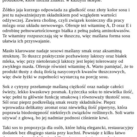
Żółtko jaja kurzego odpowiada za gładkość oraz złoty kolor sosu i
jest tu najważniejszym składnikiem pod względem wartości
odżywczej. Zawiera cholinę, czyli związek konieczny dla pracy
mózgu oraz układu nerwowego. Oferuje też witaminę A, D oraz E i
odrobinę pełnowartościowego białka z pełną paletą aminokwasów.
Te witaminy rozpuszczają się w tłuszczu, więc maślana forma sosu
ułatwia ich przyswajanie.
Masło klarowane nadaje sosowi maślany smak oraz aksamitną
strukturę. To tłuszcz praktycznie pozbawiony laktozy oraz białek
mleka, więc przy nietolerancji laktozy jest lepiej tolerowany od
zwykłego masła. Oferuje również witaminę A. Warto pamiętać, że to
produkt tłusty z dużą ilością nasyconych kwasów tłuszczowych,
więc dwie łyżki w zupełności wystarczą na porcję sosu.
Sok z cytryny przełamuje maślaną ciężkość oraz nadaje całości
świeży, lekko kwaskowy posmak. Łyżeczka soku to niewielka ilość,
więc pełni tu głównie funkcję smakową i równoważy tłustość sosu.
Sól oraz pieprz podkreślają smak reszty składników. Pieprz
wprowadza delikatny aromat oraz niewielką ilość piperyny, która
poprawia biodostępność niektórych związków roślinnych. Soli warto
używać z głową, bo jej nadmiar podnosi ciśnienie krwi.
Taki sos to propozycja dla osób, które lubią elegancki, restauracyjny
dodatek bez długiego stania przy kuchni. Powstaje z kilku łatwo