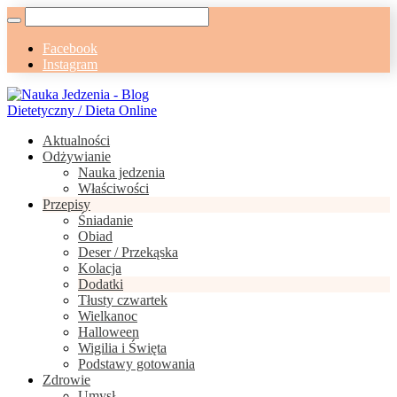
Facebook
Instagram
Aktualności
Odżywianie
Nauka jedzenia
Właściwości
Przepisy
Śniadanie
Obiad
Deser / Przekąska
Kolacja
Dodatki
Tłusty czwartek
Wielkanoc
Halloween
Wigilia i Święta
Podstawy gotowania
Zdrowie
Umysł