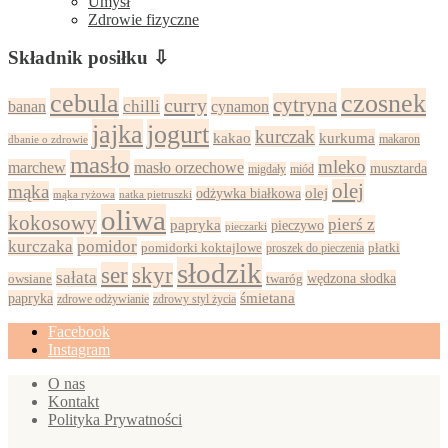
Umysł
Zdrowie fizyczne
Składnik posiłku ⇩
cebula
czosnek
cytryna
curry
chilli
cynamon
banan
jajka
jogurt
kurczak
kurkuma
kakao
dbanie o zdrowie
makaron
masło
mleko
marchew
masło orzechowe
musztarda
migdały
miód
olej
mąka
olej
odżywka białkowa
mąka ryżowa
natka pietruszki
oliwa
kokosowy
pierś z
papryka
pieczywo
pieczarki
kurczaka
pomidor
pomidorki koktajlowe
proszek do pieczenia
płatki
słodzik
ser
skyr
sałata
wędzona słodka
owsiane
twaróg
papryka
śmietana
zdrowy styl życia
zdrowe odżywianie
Facebook
Instagram
O nas
Kontakt
Polityka Prywatności