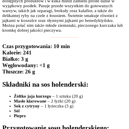
dostępnych produktów i w kilka minut zamieni proste danie w
wyjątkowy posiłek. Pasuje przede wszystkim do gotowanych
warzyw, takich jak szparagi, brokuły oraz kalafior, a także do
delikatnej ryby na czele z łososiem. Świetnie smakuje również z
jajkami w koszulce oraz słynnymi jajkami po benedyktyńsku.
Można polać nim także młode ziemniaki, pieczonego kurczaka lub
kromkę dobrej jakości pieczywa.
Czas przygotowania
: 10 min
Kalorie:
241
Białko
: 3 g
Węglowodany:
<1 g
Tłuszcze
: 26 g
Składniki na sos holenderski:
Żółtko jaja kurzego
– 1 sztuka (20 g)
Masło klarowane
– 2 łyżki (20 g)
Sok z cytryny
– 1 łyżeczka (3 g)
Sól
Pieprz
Przygotowanie sosu holenderskiego: