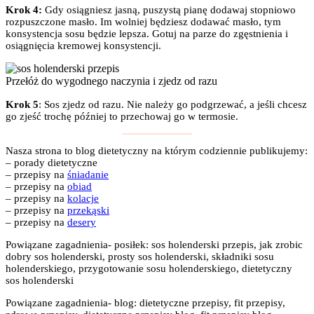
Krok 4:
Gdy osiągniesz jasną, puszystą pianę dodawaj stopniowo
rozpuszczone masło. Im wolniej będziesz dodawać masło, tym
konsystencja sosu będzie lepsza. Gotuj na parze do zgęstnienia i
osiągnięcia kremowej konsystencji.
Przełóż do wygodnego naczynia i zjedz od razu
Krok 5
: Sos zjedz od razu. Nie należy go podgrzewać, a jeśli chcesz
go zjeść trochę później to przechowaj go w termosie.
Nasza strona to blog dietetyczny na którym codziennie publikujemy:
– porady dietetyczne
– przepisy na
śniadanie
– przepisy na
obiad
– przepisy na
kolacje
– przepisy na
przekąski
– przepisy na
desery
Powiązane zagadnienia- posiłek: sos holenderski przepis, jak zrobic
dobry sos holenderski, prosty sos holenderski, składniki sosu
holenderskiego, przygotowanie sosu holenderskiego, dietetyczny
sos holenderski
Powiązane zagadnienia- blog: dietetyczne przepisy, fit przepisy,