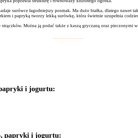
apryka poprawia strukturę i równoważy kiszonego ogórka.
 nadaje surówce łagodniejszy posmak. Ma dużo białka, dlatego nawet taki
kiem i papryką tworzy lekką surówkę, która świetnie uzupełnia codzi
 ze strączków. Można ją podać także z kaszą gryczaną oraz pieczonymi
papryki i jogurtu:
 papryki i jogurtu: