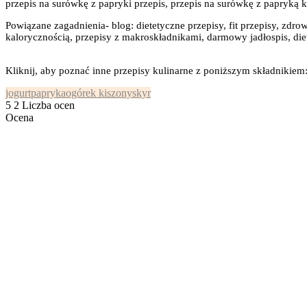
przepis na surówkę z papryki przepis, przepis na surówkę z papryką k
Powiązane zagadnienia- blog: dietetyczne przepisy, fit przepisy, zdrow
kalorycznością, przepisy z makroskładnikami, darmowy jadłospis, diet
Kliknij, aby poznać inne przepisy kulinarne z poniższym składnikiem
jogurt
papryka
ogórek kiszony
skyr
5
2
Liczba ocen
Ocena