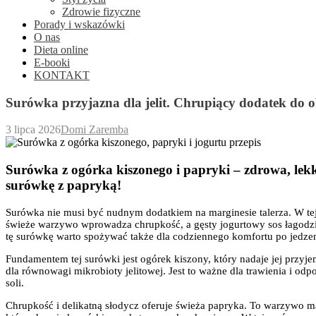
Zdrowie fizyczne
Porady i wskazówki
O nas
Dieta online
E-booki
KONTAKT
Surówka przyjazna dla jelit. Chrupiący dodatek do 
3 lipca 2026
Domi Zaremba
Surówka z ogórka kiszonego i papryki – zdrowa, lekk
surówkę z papryką!
Surówka nie musi być nudnym dodatkiem na marginesie talerza. W tej 
świeże warzywo wprowadza chrupkość, a gęsty jogurtowy sos łagodzi c
tę surówkę warto spożywać także dla codziennego komfortu po jedzen
Fundamentem tej surówki jest ogórek kiszony, który nadaje jej przy
dla równowagi mikrobioty jelitowej. Jest to ważne dla trawienia i od
soli.
Chrupkość i delikatną słodycz oferuje świeża papryka. To warzywo m