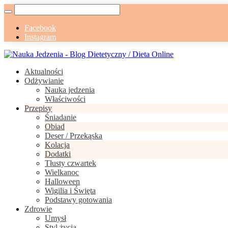
Facebook
Instagram
Aktualności
Odżywianie
Nauka jedzenia
Właściwości
Przepisy
Śniadanie
Obiad
Deser / Przekąska
Kolacja
Dodatki
Tłusty czwartek
Wielkanoc
Halloween
Wigilia i Święta
Podstawy gotowania
Zdrowie
Umysł
Styl życia