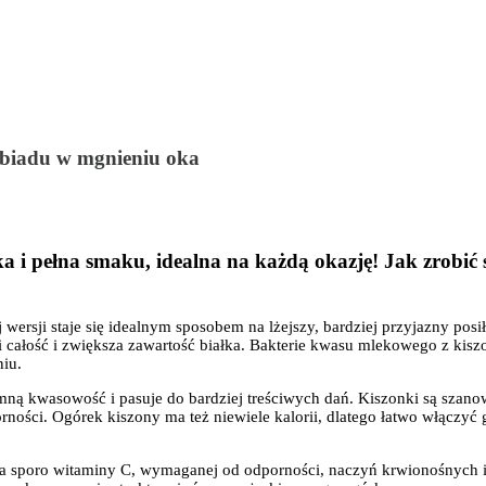
obiadu w mgnieniu oka
a i pełna smaku, idealna na każdą okazję! Jak zrobić
wersji staje się idealnym sposobem na lżejszy, bardziej przyjazny po
ałość i zwiększa zawartość białka. Bakterie kwasu mlekowego z kiszon
iu.
jemną kwasowość i pasuje do bardziej treściwych dań. Kiszonki są sza
porności. Ogórek kiszony ma też niewiele kalorii, dlatego łatwo włączy
a sporo witaminy C, wymaganej od odporności, naczyń krwionośnych i 