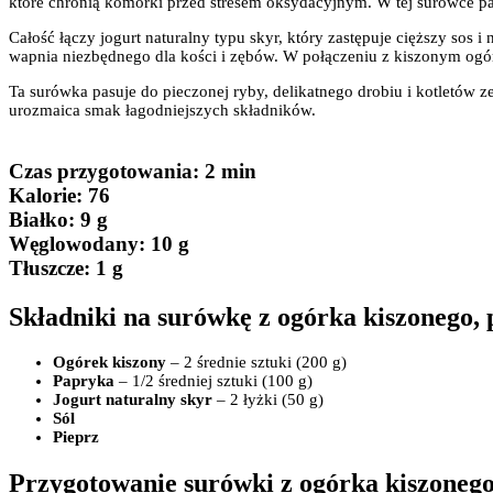
które chronią komórki przed stresem oksydacyjnym. W tej surówce p
Całość łączy jogurt naturalny typu skyr, który zastępuje cięższy sos i
wapnia niezbędnego dla kości i zębów. W połączeniu z kiszonym ogór
Ta surówka pasuje do pieczonej ryby, delikatnego drobiu i kotletów
urozmaica smak łagodniejszych składników.
Czas przygotowania
: 2 min
Kalorie:
76
Białko
: 9 g
Węglowodany:
10 g
Tłuszcze
: 1 g
Składniki na surówkę z ogórka kiszonego, 
Ogórek kiszony
– 2 średnie sztuki (200 g)
Papryka
– 1/2 średniej sztuki (100 g)
Jogurt naturalny skyr
– 2 łyżki (50 g)
Sól
Pieprz
Przygotowanie surówki z ogórka kiszonego,