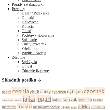
Porady i wskazówki
Przepisy
Deser / Przekąska
Dodatki
Halloween
Kolacja
Obiad
Podstawy gotowania
Śniadanie
Tłusty czwartek
Wielkanoc
Wigilia i Święta
Zdrowie
Styl życia
Umysł
Zdrowie fizyczne
Składnik posiłku ⇩
cebula
czosnek
cytryna
curry
chilli
cynamon
banan
jajka
jogurt
kurczak
kurkuma
kakao
dbanie o zdrowie
makaron
masło
mleko
marchew
masło orzechowe
musztarda
migdały
miód