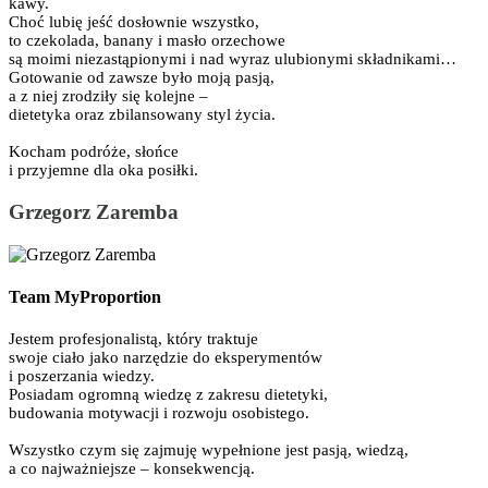
kawy.
Choć lubię jeść dosłownie wszystko,
to czekolada, banany i masło orzechowe
są moimi niezastąpionymi i nad wyraz ulubionymi składnikami…
Gotowanie od zawsze było moją pasją,
a z niej zrodziły się kolejne –
dietetyka oraz zbilansowany styl życia.
Kocham podróże, słońce
i przyjemne dla oka posiłki.
Grzegorz Zaremba
Team MyProportion
Jestem profesjonalistą, który traktuje
swoje ciało jako narzędzie do eksperymentów
i poszerzania wiedzy.
Posiadam ogromną wiedzę z zakresu dietetyki,
budowania motywacji i rozwoju osobistego.
Wszystko czym się zajmuję wypełnione jest pasją, wiedzą,
a co najważniejsze – konsekwencją.