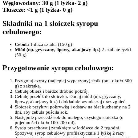
Węglowodany:
30 g
(1 łyżka- 2 g)
Tłuszcze
: <1 g
(1 łyżka- 0 g)
Składniki na 1 słoiczek syropu
cebulowego:
Cebula
1 duża sztuka (150 g)
Miód
(np. gryczany, lipowy, akacjowy itp.)
2 czubate łyżki
(50 g)
Przygotowanie syropu cebulowego:
Przygotuj czysty (najlepiej wyparzony) słoik (poj. około 300
g) z zakrętką.
Cebulę obierz i bardzo drobno pokrój.
Cebulę przełóż do słoiczka. Dodaj miód (np. gryczany,
lipowy, akacjowy itp.) i dokładnie wymieszaj oraz zgnieć.
Słoiczek przykryj pokrywką i odstaw na blat kuchenny na 2
dni, aby cebula puściła sok.
Następnie przecedź sok do małego, czystego słoiczka (o
pojemności około 100-200 ml).
Syrop przechowuj zamknięty w lodówce do 2 tygodni.
Spożywaj syrop cebulowy profilaktycznie 1 łyżkę 2 razy