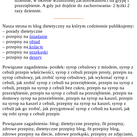
dziennie, w okresie wzmożonej zachorowalności na grypę i
przeziębienie. A gdy już dojdzie do zachorowania- 2 łyżki 2
razy dziennie.
Nasza strona to blog dietetyczny na którym codziennie publikujemy:
– porady dietetyczne
– przepisy na
śniadanie
– przepisy na
obiad
– przepisy na
kolacje
– przepisy na
przekąski
– przepisy na
desery
Powiązane zagadnienia- posiłek: syrop cebulowy z miodem, syrop z
cebuli przepis właściwości, syrop z cebuli przepis prosty, przepis na
syrop cebulowy, jak zrobić syrop cebulowy, jak wykonać syrop z
cebuli, jak zrobić syrop z cebuli na przeziębienie, przepis na syrop z
cebuli, przepis na syrop z cebuli bez cukru, przepis na syrop na
przeziębienie, przepis na syrop z cebuli na przeziębienie, przepis na
domowy syrop na przeziebienie, przepis na syrop na kaszel, przepis
na syrop na kaszel z cebuli, przepisy na syrop na kaszel, syrop z
cebuli jak go zrobić, jak przygotować syrop z cebuli na kaszel, jak
się robi syrop z cebuli przepis
Powiązane zagadnienia- blog: dietetyczne przepisy, fit przepisy,
zdrowe przepisy, dietetyczne przepisy blog, fit przepisy blog,
zdrowe przepisy na diecie, zdrowe przekąski, przepisy ze zdjęciami,