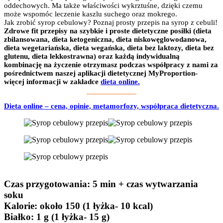
oddechowych. Ma także właściwości wykrztuśne, dzięki czemu
może wspomóc leczenie kaszlu suchego oraz mokrego.
Jak zrobić syrop cebulowy? Poznaj prosty przepis na syrop z cebuli!
Zdrowe fit przepisy na szybkie i proste dietetyczne posiłki (dieta
zbilansowana, dieta ketogeniczna, dieta niskowęglowodanowa,
dieta wegetariańska, dieta wegańska, dieta bez laktozy, dieta bez
glutenu, dieta lekkostrawna) oraz każdą indywidualną
kombinację na życzenie otrzymasz podczas współpracy z nami za
pośrednictwem naszej aplikacji dietetycznej MyProportion-
więcej informacji w zakładce
dieta online.
Dieta online – cena, opinie, metamorfozy, współpraca dietetyczna.
Czas przygotowania
: 5 min + czas wytwarzania
soku
Kalorie:
około 150
(1 łyżka- 10 kcal)
Białko
: 1 g
(1 łyżka- 15 g)