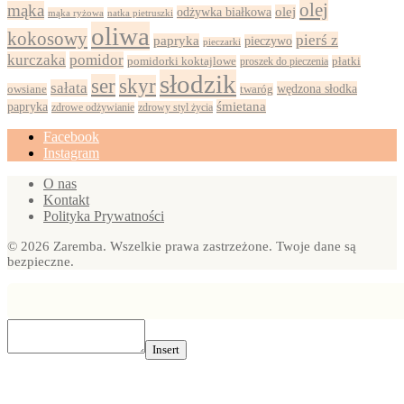
olej
mąka
olej
odżywka białkowa
mąka ryżowa
natka pietruszki
oliwa
kokosowy
pierś z
papryka
pieczywo
pieczarki
kurczaka
pomidor
pomidorki koktajlowe
proszek do pieczenia
płatki
słodzik
ser
skyr
sałata
wędzona słodka
owsiane
twaróg
papryka
śmietana
zdrowy styl życia
zdrowe odżywianie
Facebook
Instagram
O nas
Kontakt
Polityka Prywatności
© 2026 Zaremba. Wszelkie prawa zastrzeżone. Twoje dane są
bezpieczne.
Insert