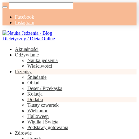
Facebook
Instagram
Aktualności
Odżywianie
Nauka jedzenia
Właściwości
Przepisy
Śniadanie
Obiad
Deser / Przekąska
Kolacja
Dodatki
Tłusty czwartek
Wielkanoc
Halloween
Wigilia i Święta
Podstawy gotowania
Zdrowie
Umysł