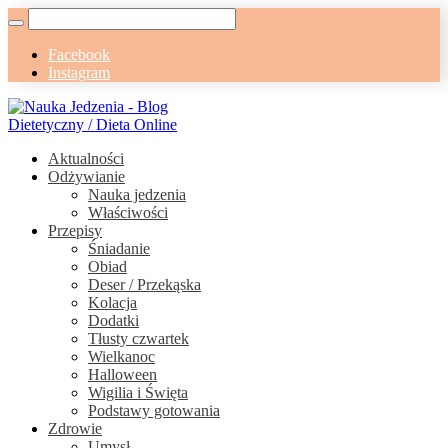
Facebook
Instagram
Aktualności
Odżywianie
Nauka jedzenia
Właściwości
Przepisy
Śniadanie
Obiad
Deser / Przekąska
Kolacja
Dodatki
Tłusty czwartek
Wielkanoc
Halloween
Wigilia i Święta
Podstawy gotowania
Zdrowie
Umysł