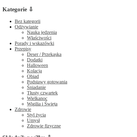
Kategorie ⇩
Bez kategorii
Odżywianie
Nauka jedzenia
Właściwości
Porady i wskazówki
Przepisy
Deser / Przekąska
Dodatki
Halloween
Kolacja
Obiad
Podstawy gotowania
Śniadanie
Tłusty czwartek
Wielkanoc
Wigilia i Święta
Zdrowie
Styl życia
Umysł
Zdrowie fizyczne