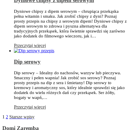
Dyniowe chipsy z dipem serowym
Dyniowe chipsy z dipem serowym – chrupiąca przekąska
pełna witamin i smaku. Jak zrobić chipsy z dyni? Poznaj
prosty przepis na chipsy z serowym dipem! Dyniowe chipsy z
dipem serowym to zdrowa i pyszna alternatywa dla
tradycyjnych przekąsek, która świetnie sprawdzi się zarówno
jako dodatek do filmowego wieczoru, jak i…
Przeczytaj więcej
Dip serowy
Dip serowy – Idealny do nachosów, warzyw lub pieczywa.
Smaczny i pełen wapnia! Jak zrobić sos serowy? Poznaj
prosty przepis na dip z sera i śmietany! Dip serowy to
kremowy i aromatyczny sos, który idealnie sprawdzi się jako
dodatek do wielu różnych dań czy przekąsek. Ser żółty,
bogaty w wapń,…
Przeczytaj więcej
1
2
Starsze wpisy
Domi Zaremba