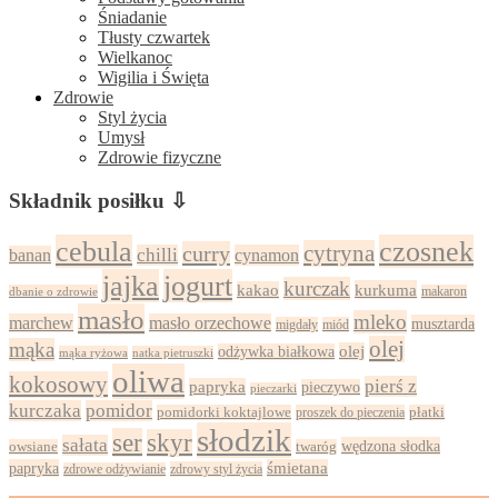
Śniadanie
Tłusty czwartek
Wielkanoc
Wigilia i Święta
Zdrowie
Styl życia
Umysł
Zdrowie fizyczne
Składnik posiłku ⇩
cebula
czosnek
cytryna
curry
chilli
cynamon
banan
jajka
jogurt
kurczak
kurkuma
kakao
dbanie o zdrowie
makaron
masło
mleko
marchew
masło orzechowe
musztarda
migdały
miód
olej
mąka
olej
odżywka białkowa
mąka ryżowa
natka pietruszki
oliwa
kokosowy
pierś z
papryka
pieczywo
pieczarki
kurczaka
pomidor
pomidorki koktajlowe
proszek do pieczenia
płatki
słodzik
ser
skyr
sałata
wędzona słodka
owsiane
twaróg
papryka
śmietana
zdrowy styl życia
zdrowe odżywianie