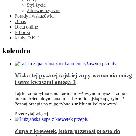
Styl życia
Zdrowie fizyczne
Porady i wskazówki
O nas
Dieta online
E-booki
KONTAKT
kolendra
Miska tej pysznej tajskiej zupy wzmacnia mózg
i serce kwasami omega-3
Tajska zupa rybna z makaronem ryżowym to pyszna zupa o
mocno orientalnym smaku. Jak zrobić tajską zupę rybną?
Poznaj przepis na zupę rybną z mlekiem kokosowym!
Przeczytaj więcej
Zupa z krewetek, która przenosi prosto do