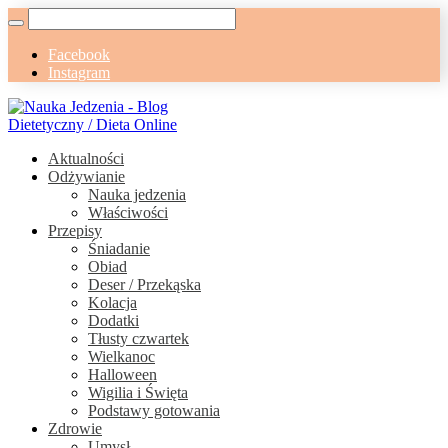
Facebook
Instagram
Aktualności
Odżywianie
Nauka jedzenia
Właściwości
Przepisy
Śniadanie
Obiad
Deser / Przekąska
Kolacja
Dodatki
Tłusty czwartek
Wielkanoc
Halloween
Wigilia i Święta
Podstawy gotowania
Zdrowie
Umysł