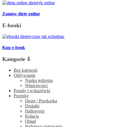
Zamów dietę online
E-booki
Kup e-book
Kategorie ⇩
Bez kategorii
Odżywianie
Nauka jedzenia
Właściwości
Porady i wskazówki
Przepisy
Deser / Przekąska
Dodatki
Halloween
Kolacja
Obiad
Podstawy gotowania