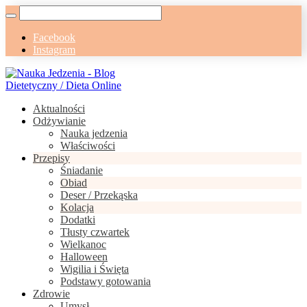
Facebook
Instagram
Aktualności
Odżywianie
Nauka jedzenia
Właściwości
Przepisy
Śniadanie
Obiad
Deser / Przekąska
Kolacja
Dodatki
Tłusty czwartek
Wielkanoc
Halloween
Wigilia i Święta
Podstawy gotowania
Zdrowie
Umysł