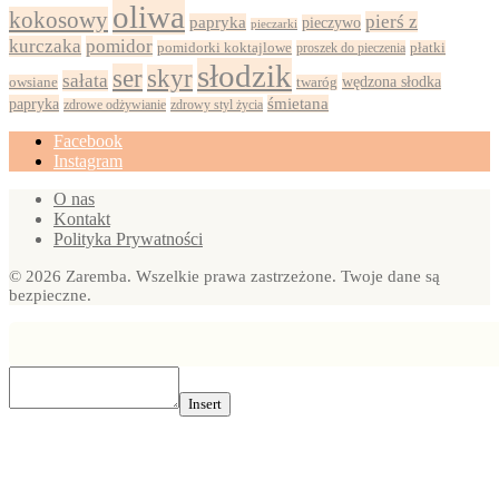
oliwa
kokosowy
pierś z
papryka
pieczywo
pieczarki
kurczaka
pomidor
pomidorki koktajlowe
proszek do pieczenia
płatki
słodzik
ser
skyr
sałata
wędzona słodka
owsiane
twaróg
papryka
śmietana
zdrowy styl życia
zdrowe odżywianie
Facebook
Instagram
O nas
Kontakt
Polityka Prywatności
© 2026 Zaremba. Wszelkie prawa zastrzeżone. Twoje dane są
bezpieczne.
Insert