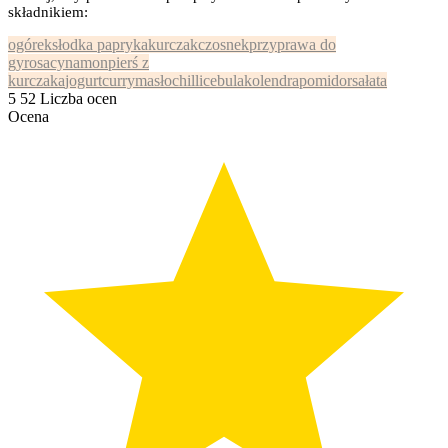
składnikiem:
ogórek
słodka papryka
kurczak
czosnek
przyprawa do
gyrosa
cynamon
pierś z
kurczaka
jogurt
curry
masło
chilli
cebula
kolendra
pomidor
sałata
5
52
Liczba ocen
Ocena