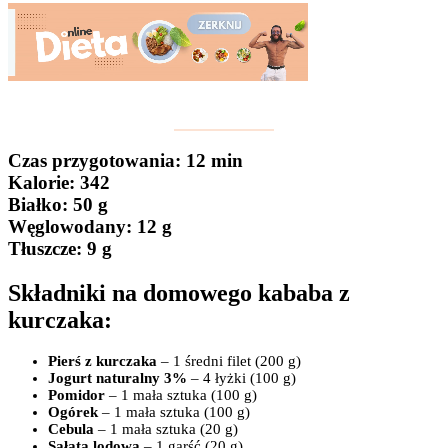
Czas przygotowania
: 12 min
Kalorie:
342
Białko
: 50 g
Węglowodany:
12 g
Tłuszcze
: 9 g
Składniki na domowego kababa z
kurczaka:
Pierś z kurczaka
– 1 średni filet (200 g)
Jogurt naturalny 3%
– 4 łyżki (100 g)
Pomidor
– 1 mała sztuka (100 g)
Ogórek
– 1 mała sztuka (100 g)
Cebula
– 1 mała sztuka (20 g)
Sałata
lodowa
– 1 garść (20 g)