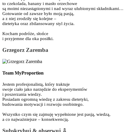
to czekolada, banany i masło orzechowe
są moimi niezastąpionymi i nad wyraz ulubionymi składnikami…
Gotowanie od zawsze było moją pasją,
a z niej zrodziły się kolejne –
dietetyka oraz zbilansowany styl życia.
Kocham podróże, słońce
i przyjemne dla oka posiłki.
Grzegorz Zaremba
Team MyProportion
Jestem profesjonalistą, który traktuje
swoje ciało jako narzędzie do eksperymentów
i poszerzania wiedzy.
Posiadam ogromną wiedzę z zakresu dietetyki,
budowania motywacji i rozwoju osobistego.
Wszystko czym się zajmuję wypełnione jest pasją, wiedzą,
a co najważniejsze – konsekwencją.
Subskrybuj & obserwuj ⇩