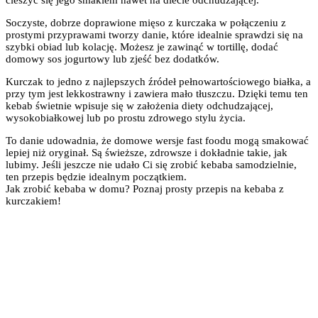
Soczyste, dobrze doprawione mięso z kurczaka w połączeniu z
prostymi przyprawami tworzy danie, które idealnie sprawdzi się na
szybki obiad lub kolację. Możesz je zawinąć w tortillę, dodać
domowy sos jogurtowy lub zjeść bez dodatków.
Kurczak to jedno z najlepszych źródeł pełnowartościowego białka, a
przy tym jest lekkostrawny i zawiera mało tłuszczu. Dzięki temu ten
kebab świetnie wpisuje się w założenia diety odchudzającej,
wysokobiałkowej lub po prostu zdrowego stylu życia.
To danie udowadnia, że domowe wersje fast foodu mogą smakować
lepiej niż oryginał. Są świeższe, zdrowsze i dokładnie takie, jak
lubimy. Jeśli jeszcze nie udało Ci się zrobić kebaba samodzielnie,
ten przepis będzie idealnym początkiem.
Jak zrobić kebaba w domu? Poznaj prosty przepis na kebaba z
kurczakiem!