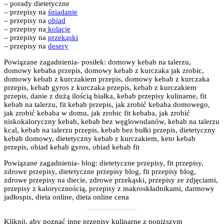
– porady dietetyczne
– przepisy na
śniadanie
– przepisy na
obiad
– przepisy na
kolacje
– przepisy na
przekąski
– przepisy na
desery
Powiązane zagadnienia- posiłek: domowy kebab na talerzu,
domowy kebaba przepis, domowy kebab z kurczaka jak zrobic,
domowy kebab z kurczakiem przepis, domowy kebab z kurczaka
przepis, kebab gyros z kurczaka przepis, kebab z kurczakiem
przepis, danie z dużą ilością białka, kebab przepisy kulinarne, fit
kebab na talerzu, fit kebab przepis, jak zrobić kebaba domowego,
jak zrobić kebaba w domu, jak zrobic fit kebaba, jak zrobić
niskokaloryczny kebab, kebab bez węglowodanów, kebab na talerzu
kcal, kebab na talerzu przepis, kebab bez bułki przepis, dietetyczny
kebab domowy, dietetyczny kebab z kurczakiem, keto kebab
przepis, obiad kebab gyros, obiad kebab fit
Powiązane zagadnienia- blog: dietetyczne przepisy, fit przepisy,
zdrowe przepisy, dietetyczne przepisy blog, fit przepisy blog,
zdrowe przepisy na diecie, zdrowe przekąski, przepisy ze zdjęciami,
przepisy z kalorycznością, przepisy z makroskładnikami, darmowy
jadłospis, dieta online, dieta online cena
Kliknij, aby poznać inne przepisy kulinarne z poniższym