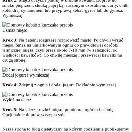
Krok 2:
Mięso oczyść i pokrój w drobne kawałki. Dopraw do
smaku pieprzem, słodką papryką, suszonym czosnkiem, curry, chilli,
kolendrą, cynamonem lub przyprawą kebab-gyros lub do gyrosa.
Wymieszaj.
Usmaż mięso
Krok 3:
Na patelni rozgrzej i rozprowadź masło. Po chwili wrzuć
mięso. Smaż na umiarkowanym ogniu do prawidłowej obróbki
termicznej mięsa, czyli przez około 7-10 min (w zależności od
wielkości kawałków). Co chwilę mieszaj i przewracaj kawałki na
drugą stronę.
Dodaj jogurt i wymieszaj
Krok 4:
Zdejmij z ognia i dodaj jogurt. Dokładnie wymieszaj.
Wyłóż na talerz
Krok 5:
Na talerzu rozłóż mięso, pomidora, ogórka i cebulę.
Opcjonalnie dopraw szczyptą soli.
Nasza strona to blog dietetyczny na którym codziennie publikujemy: