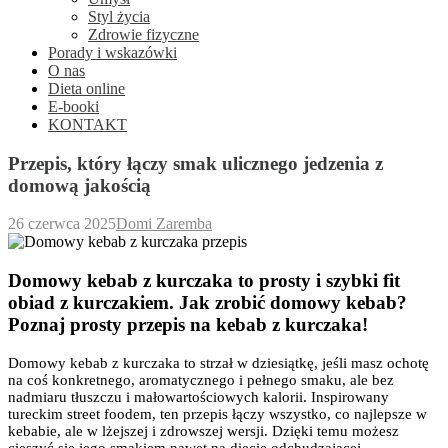
Styl życia
Zdrowie fizyczne
Porady i wskazówki
O nas
Dieta online
E-booki
KONTAKT
Przepis, który łączy smak ulicznego jedzenia z
domową jakością
26 czerwca 2025
Domi Zaremba
Domowy kebab z kurczaka to prosty i szybki fit
obiad z kurczakiem. Jak zrobić domowy kebab?
Poznaj prosty przepis na kebab z kurczaka!
Domowy kebab z kurczaka to strzał w dziesiątkę, jeśli masz ochotę
na coś konkretnego, aromatycznego i pełnego smaku, ale bez
nadmiaru tłuszczu i małowartościowych kalorii. Inspirowany
tureckim street foodem, ten przepis łączy wszystko, co najlepsze w
kebabie, ale w lżejszej i zdrowszej wersji. Dzięki temu możesz
cieszyć się jego smakiem nawet na diecie odchudzającej.