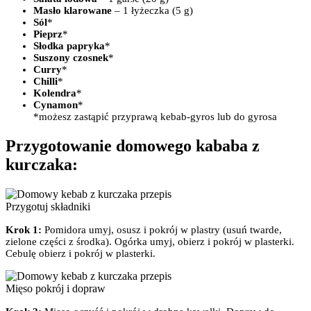
Masło klarowane
– 1 łyżeczka (5 g)
Sól
*
Pieprz
*
Słodka papryka
*
Suszony czosnek
*
Curry
*
Chilli
*
Kolendra
*
Cynamon
*
*możesz zastąpić przyprawą kebab-gyros lub do gyrosa
Przygotowanie domowego kababa z
kurczaka:
Przygotuj składniki
Krok 1:
Pomidora umyj, osusz i pokrój w plastry (usuń twarde,
zielone części z środka). Ogórka umyj, obierz i pokrój w plasterki.
Cebulę obierz i pokrój w plasterki.
Mięso pokrój i dopraw