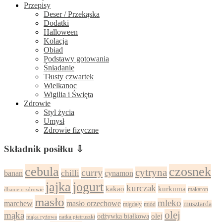
Przepisy
Deser / Przekąska
Dodatki
Halloween
Kolacja
Obiad
Podstawy gotowania
Śniadanie
Tłusty czwartek
Wielkanoc
Wigilia i Święta
Zdrowie
Styl życia
Umysł
Zdrowie fizyczne
Składnik posiłku ⇩
cebula
czosnek
cytryna
curry
chilli
cynamon
banan
jajka
jogurt
kurczak
kurkuma
kakao
dbanie o zdrowie
makaron
masło
mleko
marchew
masło orzechowe
musztarda
migdały
miód
olej
mąka
olej
odżywka białkowa
mąka ryżowa
natka pietruszki