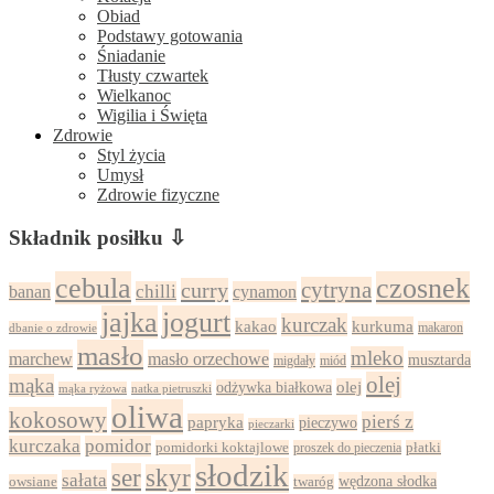
Obiad
Podstawy gotowania
Śniadanie
Tłusty czwartek
Wielkanoc
Wigilia i Święta
Zdrowie
Styl życia
Umysł
Zdrowie fizyczne
Składnik posiłku ⇩
cebula
czosnek
cytryna
curry
chilli
cynamon
banan
jajka
jogurt
kurczak
kurkuma
kakao
dbanie o zdrowie
makaron
masło
mleko
marchew
masło orzechowe
musztarda
migdały
miód
olej
mąka
olej
odżywka białkowa
mąka ryżowa
natka pietruszki
oliwa
kokosowy
pierś z
papryka
pieczywo
pieczarki
kurczaka
pomidor
pomidorki koktajlowe
proszek do pieczenia
płatki
słodzik
ser
skyr
sałata
wędzona słodka
owsiane
twaróg