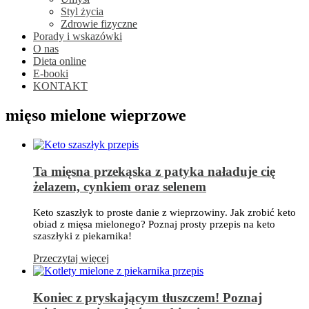
Styl życia
Zdrowie fizyczne
Porady i wskazówki
O nas
Dieta online
E-booki
KONTAKT
mięso mielone wieprzowe
Ta mięsna przekąska z patyka naładuje cię
żelazem, cynkiem oraz selenem
Keto szaszłyk to proste danie z wieprzowiny. Jak zrobić keto
obiad z mięsa mielonego? Poznaj prosty przepis na keto
szaszłyki z piekarnika!
Przeczytaj więcej
Koniec z pryskającym tłuszczem! Poznaj