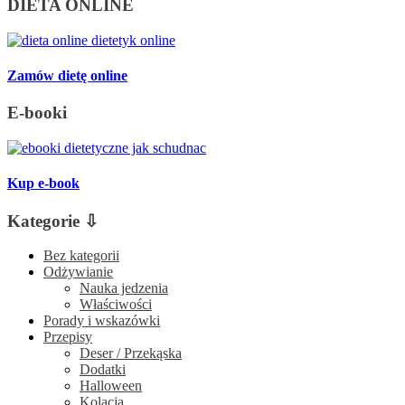
DIETA ONLINE
Zamów dietę online
E-booki
Kup e-book
Kategorie ⇩
Bez kategorii
Odżywianie
Nauka jedzenia
Właściwości
Porady i wskazówki
Przepisy
Deser / Przekąska
Dodatki
Halloween
Kolacja