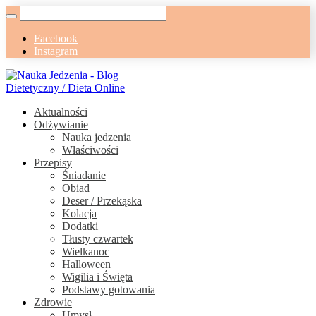
Facebook
Instagram
Aktualności
Odżywianie
Nauka jedzenia
Właściwości
Przepisy
Śniadanie
Obiad
Deser / Przekąska
Kolacja
Dodatki
Tłusty czwartek
Wielkanoc
Halloween
Wigilia i Święta
Podstawy gotowania
Zdrowie
Umysł