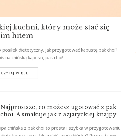
iej kuchni, który może stać się
im hitem
y posiłek dietetyczny. Jak przygotować kapustę pak choi?
s na chińską kapustę pak choi!
CZYTAJ WIĘCEJ
Najprostsze, co możesz ugotować z pak
choi. A smakuje jak z azjatyckiej knajpy
upa chińska z pak choi to prosta i szybka w przygotowaniu
dietetyczna zupa. Jak zrobić zupę chińską? Poznaj łatwy