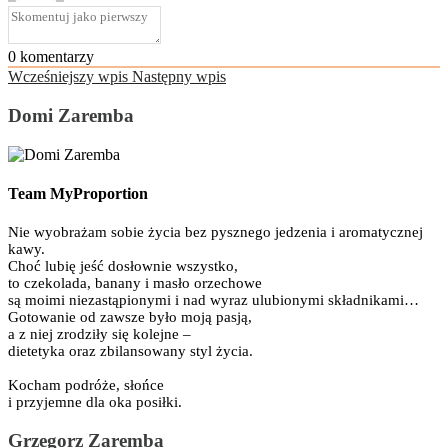
0
komentarzy
Wcześniejszy wpis
Następny wpis
Domi Zaremba
Team MyProportion
Nie wyobrażam sobie życia bez pysznego jedzenia i aromatycznej
kawy.
Choć lubię jeść dosłownie wszystko,
to czekolada, banany i masło orzechowe
są moimi niezastąpionymi i nad wyraz ulubionymi składnikami…
Gotowanie od zawsze było moją pasją,
a z niej zrodziły się kolejne –
dietetyka oraz zbilansowany styl życia.
Kocham podróże, słońce
i przyjemne dla oka posiłki.
Grzegorz Zaremba