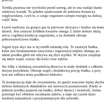
Tortilla pszenna nie wychodzi przed szereg, ale to ona nadaje daniu
właściwy kształt. To jadalne opakowanie do jedzenia dostarcza
węglowodany, czyli to, z czego organizm czerpie energię na dalszą
część dnia.
Łosoś wędzony na gorąco gra tu pierwsze skrzypce i trudno się temu
dziwić. Jest cennym źródłem kwasów omega 3, które dobrze służą
sercu i ogólnej kondycji organizmu, a na dodatek oferuje
pełnowartościowe białko.
Jogurt typu skyr ma w tej tortilli niemałą rolę. To zastrzyk białka,
które jest fundamentem nasycenia i regeneracji mięśni, dlatego po
takim posiłku głód nie odzywa się zbyt szybko. W skyrze znajduje
się także wapń, ważny dla kości oraz zębów.
Ser żółty z mniejszą zawartością tłuszczu to mały dodatek z całkiem
dużym pożytkiem. Oferuje wapń i dodatkową porcję białka, a przy
tym nie odbiera temu posiłkowi lekkości.
Ta kompozycja daje do zrozumienia, że apetyt znacznie lepiej słucha
dobrze dobranych składników niż surowych postanowień. Kiedy w
jednym posiłku pojawia się białko, dobry tłuszcz i świeżość, forma
przestaje być efektem zaciskania zębów, a staje się czymś dużo
bardziej naturalnym i przyjemniejszym dla sylwetki.