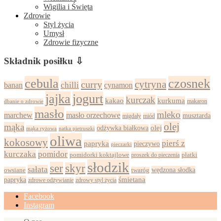
Wigilia i Święta
Zdrowie
Styl życia
Umysł
Zdrowie fizyczne
Składnik posiłku ⇩
cebula
czosnek
cytryna
curry
chilli
cynamon
banan
jajka
jogurt
kurczak
kurkuma
kakao
dbanie o zdrowie
makaron
masło
mleko
marchew
masło orzechowe
musztarda
migdały
miód
olej
mąka
olej
odżywka białkowa
mąka ryżowa
natka pietruszki
oliwa
kokosowy
pierś z
papryka
pieczywo
pieczarki
kurczaka
pomidor
pomidorki koktajlowe
proszek do pieczenia
płatki
słodzik
ser
skyr
sałata
wędzona słodka
owsiane
twaróg
papryka
śmietana
zdrowy styl życia
zdrowe odżywianie
Facebook
Instagram