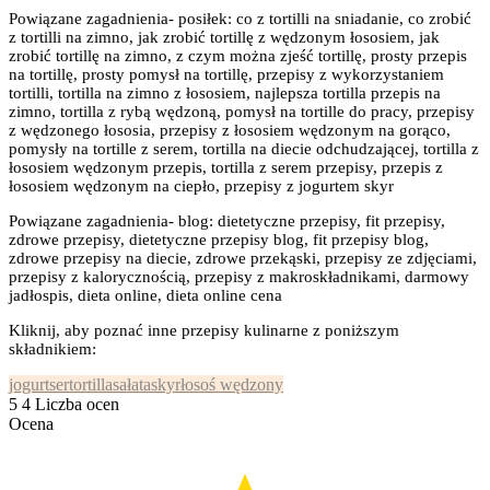
Powiązane zagadnienia- posiłek: co z tortilli na sniadanie, co zrobić
z tortilli na zimno, jak zrobić tortillę z wędzonym łososiem, jak
zrobić tortillę na zimno, z czym można zjeść tortillę, prosty przepis
na tortillę, prosty pomysł na tortillę, przepisy z wykorzystaniem
tortilli, tortilla na zimno z łososiem, najlepsza tortilla przepis na
zimno, tortilla z rybą wędzoną, pomysł na tortille do pracy, przepisy
z wędzonego łososia, przepisy z łososiem wędzonym na gorąco,
pomysły na tortille z serem, tortilla na diecie odchudzającej, tortilla z
łososiem wędzonym przepis, tortilla z serem przepisy, przepis z
łososiem wędzonym na ciepło, przepisy z jogurtem skyr
Powiązane zagadnienia- blog: dietetyczne przepisy, fit przepisy,
zdrowe przepisy, dietetyczne przepisy blog, fit przepisy blog,
zdrowe przepisy na diecie, zdrowe przekąski, przepisy ze zdjęciami,
przepisy z kalorycznością, przepisy z makroskładnikami, darmowy
jadłospis, dieta online, dieta online cena
Kliknij, aby poznać inne przepisy kulinarne z poniższym
składnikiem:
jogurt
ser
tortilla
sałata
skyr
łosoś wędzony
5
4
Liczba ocen
Ocena