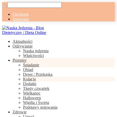
Facebook
Instagram
Aktualności
Odżywianie
Nauka jedzenia
Właściwości
Przepisy
Śniadanie
Obiad
Deser / Przekąska
Kolacja
Dodatki
Tłusty czwartek
Wielkanoc
Halloween
Wigilia i Święta
Podstawy gotowania
Zdrowie
Umysł