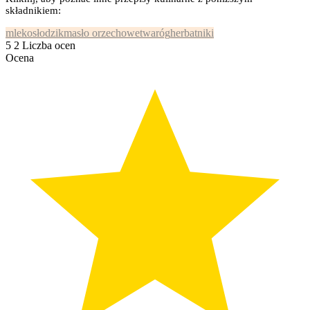
składnikiem:
mleko
słodzik
masło orzechowe
twaróg
herbatniki
5
2
Liczba ocen
Ocena