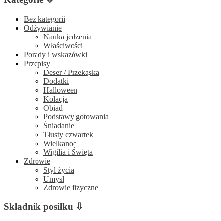
Bez kategorii
Odżywianie
Nauka jedzenia
Właściwości
Porady i wskazówki
Przepisy
Deser / Przekąska
Dodatki
Halloween
Kolacja
Obiad
Podstawy gotowania
Śniadanie
Tłusty czwartek
Wielkanoc
Wigilia i Święta
Zdrowie
Styl życia
Umysł
Zdrowie fizyczne
Składnik posiłku ⇩