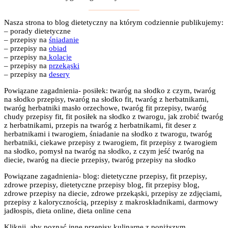
Nasza strona to blog dietetyczny na którym codziennie publikujemy:
– porady dietetyczne
– przepisy na
śniadanie
– przepisy na
obiad
– przepisy na
kolacje
– przepisy na
przekąski
– przepisy na
desery
Powiązane zagadnienia- posiłek: twaróg na słodko z czym, twaróg
na słodko przepisy, twaróg na słodko fit, twaróg z herbatnikami,
twaróg herbatniki masło orzechowe, twaróg fit przepisy, twaróg
chudy przepisy fit, fit posiłek na słodko z twarogu, jak zrobić twaróg
z herbatnikami, przepis na twaróg z herbatnikami, fit deser z
herbatnikami i twarogiem, śniadanie na słodko z twarogu, twaróg
herbatniki, ciekawe przepisy z twarogiem, fit przepisy z twarogiem
na słodko, pomysł na twaróg na słodko, z czym jeść twaróg na
diecie, twaróg na diecie przepisy, twaróg przepisy na słodko
Powiązane zagadnienia- blog: dietetyczne przepisy, fit przepisy,
zdrowe przepisy, dietetyczne przepisy blog, fit przepisy blog,
zdrowe przepisy na diecie, zdrowe przekąski, przepisy ze zdjęciami,
przepisy z kalorycznością, przepisy z makroskładnikami, darmowy
jadłospis, dieta online, dieta online cena
Kliknij, aby poznać inne przepisy kulinarne z poniższym