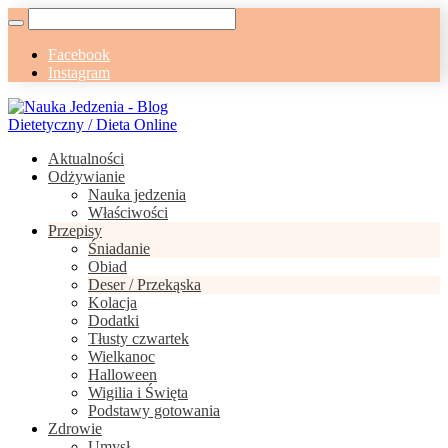
Facebook
Instagram
Aktualności
Odżywianie
Nauka jedzenia
Właściwości
Przepisy
Śniadanie
Obiad
Deser / Przekąska
Kolacja
Dodatki
Tłusty czwartek
Wielkanoc
Halloween
Wigilia i Święta
Podstawy gotowania
Zdrowie
Umysł