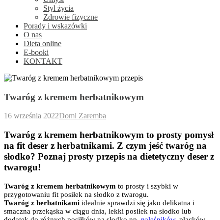
Styl życia
Zdrowie fizyczne
Porady i wskazówki
O nas
Dieta online
E-booki
KONTAKT
Twaróg z kremem herbatnikowym
16 września 2022
Domi Zaremba
Twaróg z kremem herbatnikowym to prosty pomysł
na fit deser z herbatnikami. Z czym jeść twaróg na
słodko? Poznaj prosty przepis na dietetyczny deser z
twarogu!
Twaróg z kremem herbatnikowym
to prosty i szybki w
przygotowaniu fit posiłek na słodko z twarogu.
Twaróg z herbatnikami
idealnie sprawdzi się jako delikatna i
smaczna przekąska w ciągu dnia, lekki posiłek na słodko lub
dodatek do różnych posiłków na słodko np.
naleśników
, placków