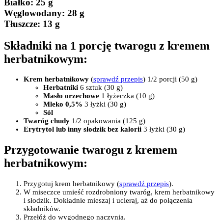
Białko
: 25 g
Węglowodany:
28 g
Tłuszcze
: 13 g
Składniki na 1 porcję twarogu z kremem
herbatnikowym:
Krem herbatnikowy
(
sprawdź przepis
) 1/2 porcji (50 g)
Herbatniki
6 sztuk (30 g)
Masło orzechowe
1 łyżeczka (10 g)
Mleko 0,5%
3 łyżki (30 g)
Sól
Twaróg chudy
1/2 opakowania (125 g)
Erytrytol lub inny słodzik bez kalorii
3 łyżki (30 g)
Przygotowanie twarogu z kremem
herbatnikowym:
Przygotuj krem herbatnikowy (
sprawdź przepis
).
W miseczce umieść rozdrobniony twaróg, krem herbatnikowy
i słodzik. Dokładnie mieszaj i ucieraj, aż do połączenia
składników.
Przełóż do wygodnego naczynia.