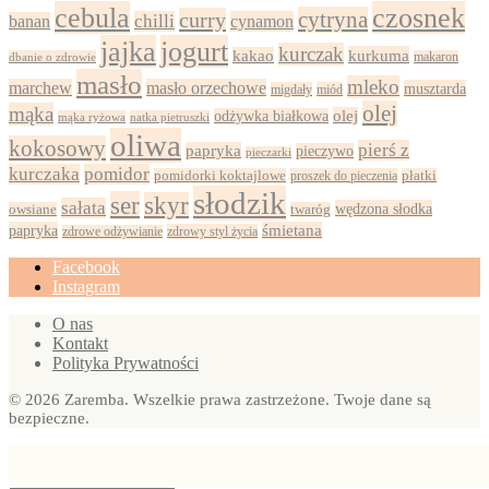
cebula
czosnek
cytryna
curry
chilli
cynamon
banan
jajka
jogurt
kurczak
kurkuma
kakao
dbanie o zdrowie
makaron
masło
mleko
marchew
masło orzechowe
musztarda
migdały
miód
olej
mąka
olej
odżywka białkowa
mąka ryżowa
natka pietruszki
oliwa
kokosowy
pierś z
papryka
pieczywo
pieczarki
kurczaka
pomidor
pomidorki koktajlowe
proszek do pieczenia
płatki
słodzik
ser
skyr
sałata
wędzona słodka
owsiane
twaróg
papryka
śmietana
zdrowy styl życia
zdrowe odżywianie
Facebook
Instagram
O nas
Kontakt
Polityka Prywatności
© 2026 Zaremba. Wszelkie prawa zastrzeżone. Twoje dane są
bezpieczne.