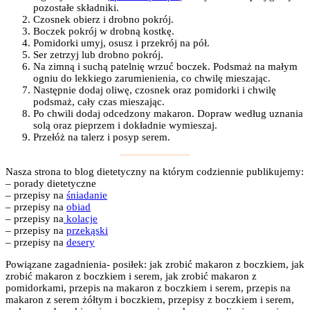
pozostałe składniki.
Czosnek obierz i drobno pokrój.
Boczek pokrój w drobną kostkę.
Pomidorki umyj, osusz i przekrój na pół.
Ser zetrzyj lub drobno pokrój.
Na zimną i suchą patelnię wrzuć boczek. Podsmaż na małym
ogniu do lekkiego zarumienienia, co chwilę mieszając.
Następnie dodaj oliwę, czosnek oraz pomidorki i chwilę
podsmaż, cały czas mieszając.
Po chwili dodaj odcedzony makaron. Dopraw według uznania
solą oraz pieprzem i dokładnie wymieszaj.
Przełóż na talerz i posyp serem.
Nasza strona to blog dietetyczny na którym codziennie publikujemy:
– porady dietetyczne
– przepisy na
śniadanie
– przepisy na
obiad
– przepisy na
kolacje
– przepisy na
przekąski
– przepisy na
desery
Powiązane zagadnienia- posiłek: jak zrobić makaron z boczkiem, jak
zrobić makaron z boczkiem i serem, jak zrobić makaron z
pomidorkami, przepis na makaron z boczkiem i serem, przepis na
makaron z serem żółtym i boczkiem, przepisy z boczkiem i serem,