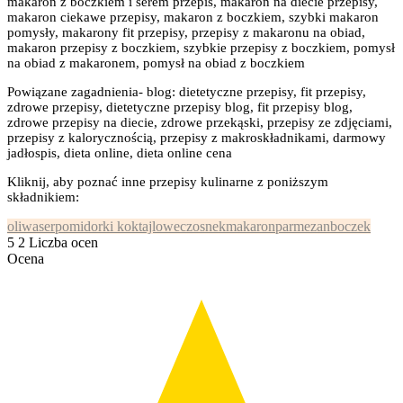
makaron z boczkiem i serem przepis, makaron na diecie przepisy,
makaron ciekawe przepisy, makaron z boczkiem, szybki makaron
pomysły, makarony fit przepisy, przepisy z makaronu na obiad,
makaron przepisy z boczkiem, szybkie przepisy z boczkiem, pomysł
na obiad z makaronem, pomysł na obiad z boczkiem
Powiązane zagadnienia- blog: dietetyczne przepisy, fit przepisy,
zdrowe przepisy, dietetyczne przepisy blog, fit przepisy blog,
zdrowe przepisy na diecie, zdrowe przekąski, przepisy ze zdjęciami,
przepisy z kalorycznością, przepisy z makroskładnikami, darmowy
jadłospis, dieta online, dieta online cena
Kliknij, aby poznać inne przepisy kulinarne z poniższym
składnikiem:
oliwa
ser
pomidorki koktajlowe
czosnek
makaron
parmezan
boczek
5
2
Liczba ocen
Ocena