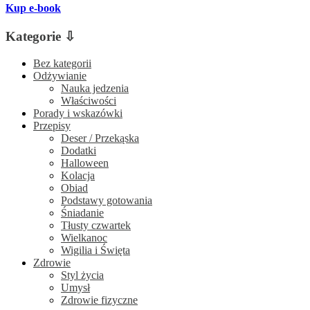
Kup e-book
Kategorie ⇩
Bez kategorii
Odżywianie
Nauka jedzenia
Właściwości
Porady i wskazówki
Przepisy
Deser / Przekąska
Dodatki
Halloween
Kolacja
Obiad
Podstawy gotowania
Śniadanie
Tłusty czwartek
Wielkanoc
Wigilia i Święta
Zdrowie
Styl życia
Umysł
Zdrowie fizyczne