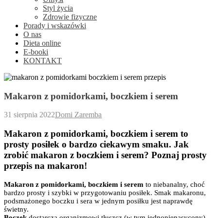
Styl życia
Zdrowie fizyczne
Porady i wskazówki
O nas
Dieta online
E-booki
KONTAKT
Makaron z pomidorkami, boczkiem i serem
31 sierpnia 2022
Domi Zaremba
Makaron z pomidorkami, boczkiem i serem to
prosty posiłek o bardzo ciekawym smaku. Jak
zrobić makaron z boczkiem i serem? Poznaj prosty
przepis na makaron!
Makaron z pomidorkami, boczkiem i serem
to niebanalny, choć
bardzo prosty i szybki w przygotowaniu posiłek. Smak makaronu,
podsmażonego boczku i sera w jednym posiłku jest naprawdę
świetny.
Boczek
dostarcza organizmowi tłuszcz (w tym jednonienasycony),