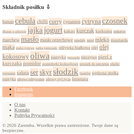
Składnik posiłku ⇩
cebula
czosnek
cytryna
curry
chilli
cynamon
banan
jajka
jogurt
kurczak
kurkuma
kakao
dbanie o zdrowie
makaron
masło
mleko
marchew
masło orzechowe
musztarda
migdały
miód
olej
mąka
olej
odżywka białkowa
mąka ryżowa
natka pietruszki
oliwa
kokosowy
pierś z
papryka
pieczywo
pieczarki
kurczaka
pomidor
pomidorki koktajlowe
proszek do pieczenia
płatki
słodzik
ser
skyr
sałata
wędzona słodka
owsiane
twaróg
papryka
śmietana
zdrowy styl życia
zdrowe odżywianie
Facebook
Instagram
O nas
Kontakt
Polityka Prywatności
© 2026 Zaremba. Wszelkie prawa zastrzeżone. Twoje dane są
bezpieczne.