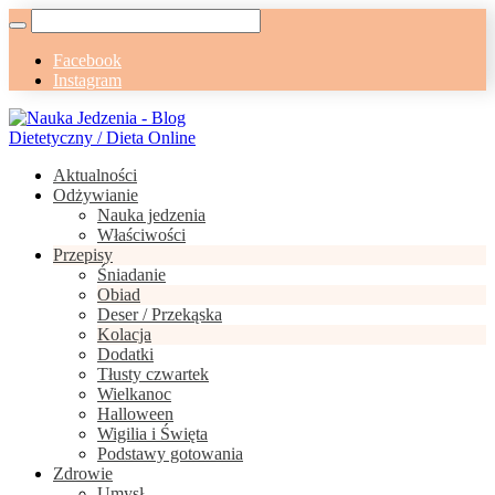
Facebook
Instagram
Aktualności
Odżywianie
Nauka jedzenia
Właściwości
Przepisy
Śniadanie
Obiad
Deser / Przekąska
Kolacja
Dodatki
Tłusty czwartek
Wielkanoc
Halloween
Wigilia i Święta
Podstawy gotowania
Zdrowie
Umysł