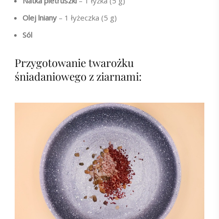
Natka pietruszki
– 1 łyżka (5 g)
Olej lniany
– 1 łyżeczka (5 g)
Sól
Przygotowanie twarożku
śniadaniowego z ziarnami: