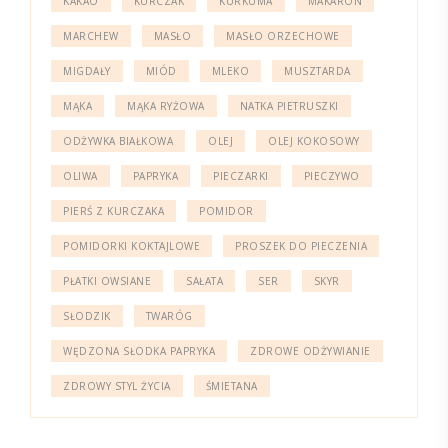
KAKAO
KURCZAK
KURKUMA
MAKARON
MARCHEW
MASŁO
MASŁO ORZECHOWE
MIGDAŁY
MIÓD
MLEKO
MUSZTARDA
MĄKA
MĄKA RYŻOWA
NATKA PIETRUSZKI
ODŻYWKA BIAŁKOWA
OLEJ
OLEJ KOKOSOWY
OLIWA
PAPRYKA
PIECZARKI
PIECZYWO
PIERŚ Z KURCZAKA
POMIDOR
POMIDORKI KOKTAJLOWE
PROSZEK DO PIECZENIA
PŁATKI OWSIANE
SAŁATA
SER
SKYR
SŁODZIK
TWARÓG
WĘDZONA SŁODKA PAPRYKA
ZDROWE ODŻYWIANIE
ZDROWY STYL ŻYCIA
ŚMIETANA