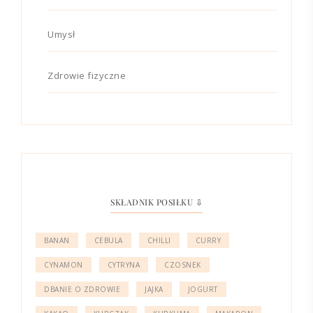
Umysł
Zdrowie fizyczne
SKŁADNIK POSIŁKU ⇩
BANAN
CEBULA
CHILLI
CURRY
CYNAMON
CYTRYNA
CZOSNEK
DBANIE O ZDROWIE
JAJKA
JOGURT