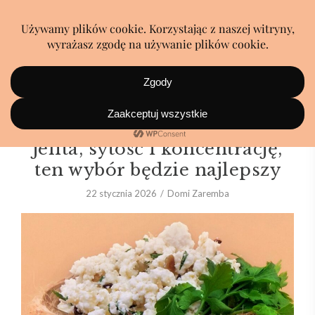
Jeśli rano chcesz zadbać o
jelita, sytość i koncentrację,
ten wybór będzie najlepszy
22 stycznia 2026
Domi Zaremba