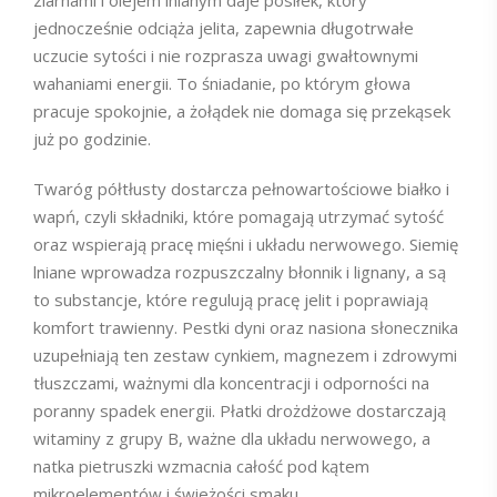
ziarnami i olejem lnianym daje posiłek, który
jednocześnie odciąża jelita, zapewnia długotrwałe
uczucie sytości i nie rozprasza uwagi gwałtownymi
wahaniami energii. To śniadanie, po którym głowa
pracuje spokojnie, a żołądek nie domaga się przekąsek
już po godzinie.
Twaróg półtłusty dostarcza pełnowartościowe białko i
wapń, czyli składniki, które pomagają utrzymać sytość
oraz wspierają pracę mięśni i układu nerwowego. Siemię
lniane wprowadza rozpuszczalny błonnik i lignany, a są
to substancje, które regulują pracę jelit i poprawiają
komfort trawienny. Pestki dyni oraz nasiona słonecznika
uzupełniają ten zestaw cynkiem, magnezem i zdrowymi
tłuszczami, ważnymi dla koncentracji i odporności na
poranny spadek energii. Płatki drożdżowe dostarczają
witaminy z grupy B, ważne dla układu nerwowego, a
natka pietruszki wzmacnia całość pod kątem
mikroelementów i świeżości smaku.