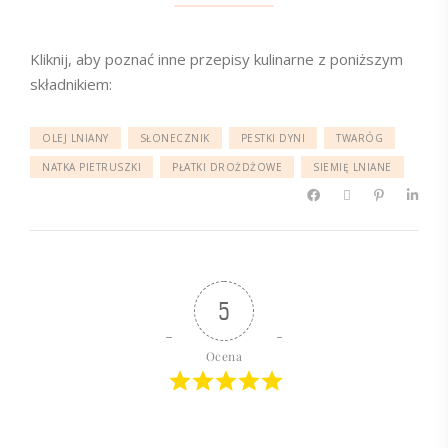
Kliknij, aby poznać inne przepisy kulinarne z poniższym
składnikiem:
OLEJ LNIANY
SŁONECZNIK
PESTKI DYNI
TWARÓG
NATKA PIETRUSZKI
PŁATKI DROŻDŻOWE
SIEMIĘ LNIANE
5
Ocena