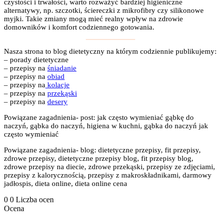
czystości i trwałości, warto rozważyć bardziej higieniczne
alternatywy, np. szczotki, ściereczki z mikrofibry czy silikonowe
myjki. Takie zmiany mogą mieć realny wpływ na zdrowie
domowników i komfort codziennego gotowania.
Nasza strona to blog dietetyczny na którym codziennie publikujemy:
– porady dietetyczne
– przepisy na
śniadanie
– przepisy na
obiad
– przepisy na
kolacje
– przepisy na
przekąski
– przepisy na
desery
Powiązane zagadnienia- post: jak często wymieniać gąbkę do
naczyń, gąbka do naczyń, higiena w kuchni, gąbka do naczyń jak
często wymieniać
Powiązane zagadnienia- blog: dietetyczne przepisy, fit przepisy,
zdrowe przepisy, dietetyczne przepisy blog, fit przepisy blog,
zdrowe przepisy na diecie, zdrowe przekąski, przepisy ze zdjęciami,
przepisy z kalorycznością, przepisy z makroskładnikami, darmowy
jadłospis, dieta online, dieta online cena
0
0
Liczba ocen
Ocena