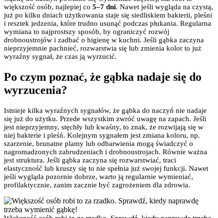
większość osób, najlepiej co
5–7 dni
. Nawet jeśli wygląda na czystą,
już po kilku dniach użytkowania staje się siedliskiem bakterii, pleśni
i resztek jedzenia, które trudno usunąć podczas płukania. Regularna
wymiana to najprostszy sposób, by ograniczyć rozwój
drobnoustrojów i zadbać o higienę w kuchni. Jeśli gąbka zaczyna
nieprzyjemnie pachnieć, rozwarstwia się lub zmienia kolor to już
wyraźny sygnał, że czas ją wyrzucić.
Po czym poznać, że gąbka nadaje się do
wyrzucenia?
Istnieje kilka wyraźnych sygnałów, że gąbka do naczyń nie nadaje
się już do użytku. Przede wszystkim zwróć uwagę na zapach. Jeśli
jest nieprzyjemny, stęchły lub kwaśny, to znak, że rozwijają się w
niej bakterie i pleśń. Kolejnym sygnałem jest zmiana koloru, np.
szarzenie, brunatne plamy lub odbarwienia mogą świadczyć o
nagromadzonych zabrudzeniach i drobnoustrojach. Równie ważna
jest struktura. Jeśli gąbka zaczyna się rozwarstwiać, traci
elastyczność lub kruszy się to nie spełnia już swojej funkcji. Nawet
jeśli wygląda pozornie dobrze, warto ją regularnie wymieniać,
profilaktycznie, zanim zacznie być zagrożeniem dla zdrowia.