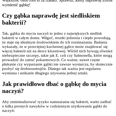
Większość osób robi to za rzadko. Sprawdź, kiedy naprawdę trzeba
wymienić gąbkę!
Czy gąbka naprawdę jest siedliskiem
bakterii?
Tak, gąbka do mycia naczyń to jedno z największych siedlisk
bakterii w całym domu. Wilgoć, resztki jedzenia i ciepło powodują,
że staje się idealnym środowiskiem do ich rozmnażania. Badania
wykazały, że w przeciętnej kuchennej gąbce może znajdować się
więcej bakterii niż na desce klozetowej. Wśród nich bywają również
niebezpieczne szczepy, takie jak E. coli czy Salmonella, które mogą
prowadzić do zatruć pokarmowych. Co ważne, nawet częste
płukanie czy wyparzanie gąbki nie zawsze wystarcza, by skutecznie
pozbyć się drobnoustrojów. Dlatego tak ważna jest regularna
wymiana i unikanie długiego używania jednej sztuki.
Jak prawidłowo dbać o gąbkę do mycia
naczyń?
Aby zminimalizować ryzyko namnażania się bakterii, warto zadbać
o kilka prostych nawyków w codziennym użytkowaniu gąbki do
naczyń: