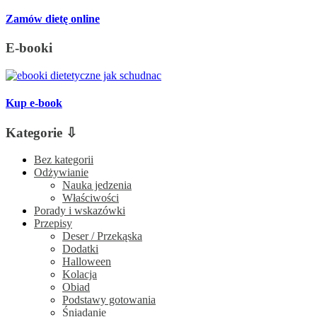
Zamów dietę online
E-booki
Kup e-book
Kategorie ⇩
Bez kategorii
Odżywianie
Nauka jedzenia
Właściwości
Porady i wskazówki
Przepisy
Deser / Przekąska
Dodatki
Halloween
Kolacja
Obiad
Podstawy gotowania
Śniadanie