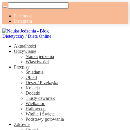
Facebook
Instagram
Aktualności
Odżywianie
Nauka jedzenia
Właściwości
Przepisy
Śniadanie
Obiad
Deser / Przekąska
Kolacja
Dodatki
Tłusty czwartek
Wielkanoc
Halloween
Wigilia i Święta
Podstawy gotowania
Zdrowie
Umysł