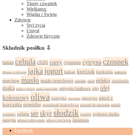
Tłusty czwartek
Wielkanoc
Wigilia i Święta
Zdrowie
Styl życia
Umysł
Zdrowie fizyczne
Składnik posiłku ⇩
cebula
czosnek
cytryna
curry
chilli
cynamon
banan
jajka
jogurt
kurczak
kurkuma
kakao
dbanie o zdrowie
makaron
masło
mleko
marchew
masło orzechowe
musztarda
migdały
miód
olej
mąka
olej
odżywka białkowa
mąka ryżowa
natka pietruszki
oliwa
kokosowy
pierś z
papryka
pieczywo
pieczarki
kurczaka
pomidor
pomidorki koktajlowe
proszek do pieczenia
płatki
słodzik
ser
skyr
sałata
wędzona słodka
owsiane
twaróg
papryka
śmietana
zdrowy styl życia
zdrowe odżywianie
Facebook