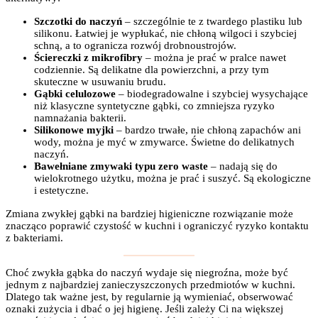
Szczotki do naczyń
– szczególnie te z twardego plastiku lub
silikonu. Łatwiej je wypłukać, nie chłoną wilgoci i szybciej
schną, a to ogranicza rozwój drobnoustrojów.
Ściereczki z mikrofibry
– można je prać w pralce nawet
codziennie. Są delikatne dla powierzchni, a przy tym
skuteczne w usuwaniu brudu.
Gąbki celulozowe
– biodegradowalne i szybciej wysychające
niż klasyczne syntetyczne gąbki, co zmniejsza ryzyko
namnażania bakterii.
Silikonowe myjki
– bardzo trwałe, nie chłoną zapachów ani
wody, można je myć w zmywarce. Świetne do delikatnych
naczyń.
Bawełniane zmywaki typu zero waste
– nadają się do
wielokrotnego użytku, można je prać i suszyć. Są ekologiczne
i estetyczne.
Zmiana zwykłej gąbki na bardziej higieniczne rozwiązanie może
znacząco poprawić czystość w kuchni i ograniczyć ryzyko kontaktu
z bakteriami.
Choć zwykła gąbka do naczyń wydaje się niegroźna, może być
jednym z najbardziej zanieczyszczonych przedmiotów w kuchni.
Dlatego tak ważne jest, by regularnie ją wymieniać, obserwować
oznaki zużycia i dbać o jej higienę. Jeśli zależy Ci na większej