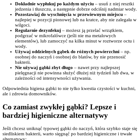
Dokładnie wypłukuj po każdym użyciu
– usuń z niej resztki
jedzenia i tłuszczu, a następnie dobrze odciśnij nadmiar wody.
Pozostawiaj do wyschnięcia w przewiewnym miejscu
–
najlepiej w pozycji pionowej lub na kratce, aby nie zalegała w
wilgoci.
Regularnie dezynfekuj
– możesz ją przelać wrzątkiem,
podgrzać w mikrofalówce (jeśli nie ma metalowych
elementów), lub zamoczyć na kilka minut w roztworze octu i
wody.
Używaj oddzielnych gąbek do różnych powierzchni
– np.
osobnej do naczyń i osobnej do blatów, by nie przenosić
bakterii.
Nie używaj gąbki zbyt długo
– nawet przy najlepszej
pielęgnacji nie powinna służyć dłużej niż tydzień lub dwa, w
zależności od intensywności używania.
Odpowiednia higiena gąbki to nie tylko kwestia czystości w kuchni,
ale i zdrowia domowników.
Co zamiast zwykłej gąbki? Lepsze i
bardziej higieniczne alternatywy
Jeśli chcesz uniknąć typowej gąbki do naczyń, która szybko staje się
siedliskiem bakterii, warto sięgnąć po bardziej higieniczne i trwałe
alternatywy: