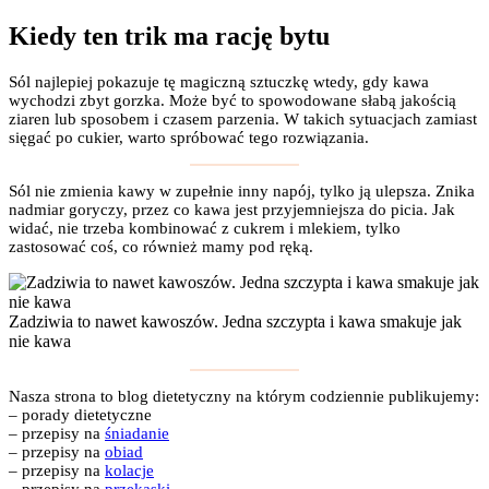
Kiedy ten trik ma rację bytu
Sól najlepiej pokazuje tę magiczną sztuczkę wtedy, gdy kawa
wychodzi zbyt gorzka. Może być to spowodowane słabą jakością
ziaren lub sposobem i czasem parzenia. W takich sytuacjach zamiast
sięgać po cukier, warto spróbować tego rozwiązania.
Sól nie zmienia kawy w zupełnie inny napój, tylko ją ulepsza. Znika
nadmiar goryczy, przez co kawa jest przyjemniejsza do picia. Jak
widać, nie trzeba kombinować z cukrem i mlekiem, tylko
zastosować coś, co również mamy pod ręką.
Zadziwia to nawet kawoszów. Jedna szczypta i kawa smakuje jak
nie kawa
Nasza strona to blog dietetyczny na którym codziennie publikujemy:
– porady dietetyczne
– przepisy na
śniadanie
– przepisy na
obiad
– przepisy na
kolacje