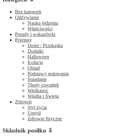
Bez kategorii
Odżywianie
Nauka jedzenia
Właściwości
Porady i wskazówki
Przepisy
Deser / Przekąska
Dodatki
Halloween
Kolacja
Obiad
Podstawy gotowania
Śniadanie
Tłusty czwartek
Wielkanoc
Wigilia i Święta
Zdrowie
Styl życia
Umysł
Zdrowie fizyczne
Składnik posiłku ⇩