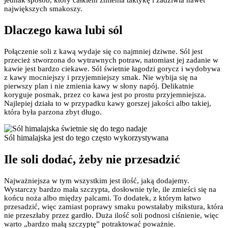
największych smakoszy.
Dlaczego kawa lubi sól
Połączenie soli z kawą wydaje się co najmniej dziwne. Sól jest
przecież stworzona do wytrawnych potraw, natomiast jej zadanie w
kawie jest bardzo ciekawe. Sól świetnie łagodzi gorycz i wydobywa
z kawy mocniejszy i przyjemniejszy smak. Nie wybija się na
pierwszy plan i nie zmienia kawy w słony napój. Delikatnie
koryguje posmak, przez co kawa jest po prostu przyjemniejsza.
Najlepiej działa to w przypadku kawy gorszej jakości albo takiej,
która była parzona zbyt długo.
Sól himalajska jest do tego często wykorzystywana
Ile soli dodać, żeby nie przesadzić
Najważniejsza w tym wszystkim jest ilość, jaką dodajemy.
Wystarczy bardzo mała szczypta, dosłownie tyle, ile zmieści się na
końcu noża albo między palcami. To dodatek, z którym łatwo
przesadzić, więc zamiast poprawy smaku powstałaby mikstura, która
nie przeszłaby przez gardło. Duża ilość soli podnosi ciśnienie, więc
warto „bardzo małą szczyptę” potraktować poważnie.