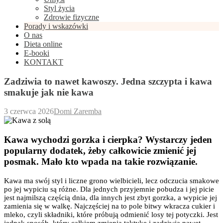
Styl życia
Zdrowie fizyczne
Porady i wskazówki
O nas
Dieta online
E-booki
KONTAKT
Zadziwia to nawet kawoszy. Jedna szczypta i kawa
smakuje jak nie kawa
3 czerwca 2026
Domi Zaremba
Kawa wychodzi gorzka i cierpka? Wystarczy jeden
popularny dodatek, żeby całkowicie zmienić jej
posmak. Mało kto wpada na takie rozwiązanie.
Kawa ma swój styl i liczne grono wielbicieli, lecz odczucia smakowe
po jej wypiciu są różne. Dla jednych przyjemnie pobudza i jej picie
jest najmilszą częścią dnia, dla innych jest zbyt gorzka, a wypicie jej
zamienia się w walkę. Najczęściej na to pole bitwy wkracza cukier i
mleko, czyli składniki, które próbują odmienić losy tej potyczki. Jest
jednak sposób, który całkiem zmienia taktykę i zadziwia nawet