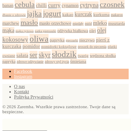
cebula
czosnek
cytryna
curry
chilli
cynamon
banan
jajka
jogurt
kurczak
kurkuma
kakao
dbanie o zdrowie
makaron
masło
mleko
marchew
masło orzechowe
musztarda
migdały
miód
olej
mąka
olej
odżywka białkowa
mąka ryżowa
natka pietruszki
oliwa
kokosowy
pierś z
papryka
pieczywo
pieczarki
kurczaka
pomidor
pomidorki koktajlowe
proszek do pieczenia
płatki
słodzik
ser
skyr
sałata
wędzona słodka
owsiane
twaróg
papryka
śmietana
zdrowy styl życia
zdrowe odżywianie
Facebook
Instagram
O nas
Kontakt
Polityka Prywatności
© 2026 Zaremba. Wszelkie prawa zastrzeżone. Twoje dane są
bezpieczne.