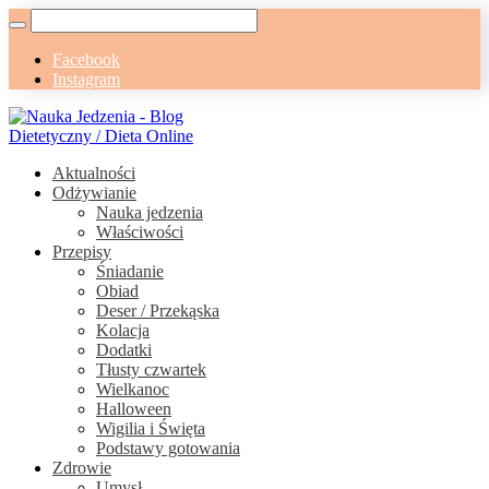
Facebook
Instagram
Aktualności
Odżywianie
Nauka jedzenia
Właściwości
Przepisy
Śniadanie
Obiad
Deser / Przekąska
Kolacja
Dodatki
Tłusty czwartek
Wielkanoc
Halloween
Wigilia i Święta
Podstawy gotowania
Zdrowie
Umysł