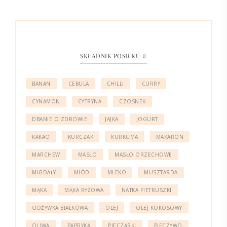
SKŁADNIK POSIŁKU ⇩
BANAN
CEBULA
CHILLI
CURRY
CYNAMON
CYTRYNA
CZOSNEK
DBANIE O ZDROWIE
JAJKA
JOGURT
KAKAO
KURCZAK
KURKUMA
MAKARON
MARCHEW
MASŁO
MASŁO ORZECHOWE
MIGDAŁY
MIÓD
MLEKO
MUSZTARDA
MĄKA
MĄKA RYŻOWA
NATKA PIETRUSZKI
ODŻYWKA BIAŁKOWA
OLEJ
OLEJ KOKOSOWY
OLIWA
PAPRYKA
PIECZARKI
PIECZYWO