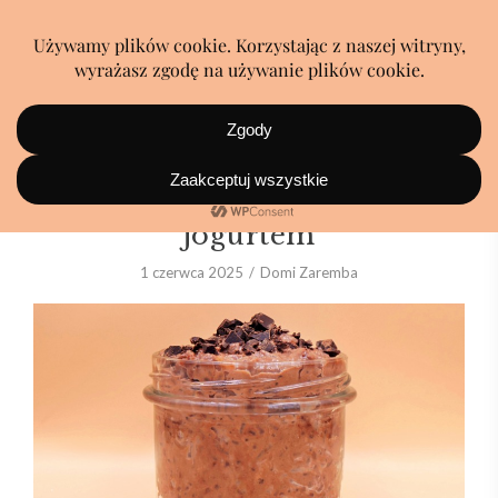
Czekoladowe risotto z
jogurtem
1 czerwca 2025
Domi Zaremba