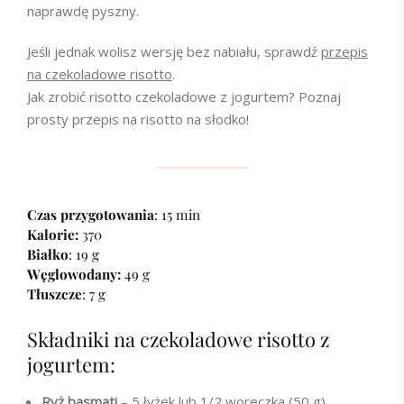
naprawdę pyszny.
Jeśli jednak wolisz wersję bez nabiału, sprawdź
przepis
na czekoladowe risotto
.
Jak zrobić risotto czekoladowe z jogurtem? Poznaj
prosty przepis na risotto na słodko!
Czas przygotowania
: 15 min
Kalorie:
370
Białko
: 19 g
Węglowodany:
49 g
Tłuszcze
: 7 g
Składniki na czekoladowe risotto z
jogurtem:
Ryż basmati
– 5 łyżek lub 1/2 woreczka (50 g)