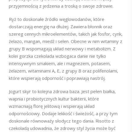
przyjemnością z jedzenia a troską o swoje zdrowie.
Ryż to doskonałe źródło węglowodanów, które
dostarczają energię na dłużej. Zawiera błonnik oraz
szereg cennych mikroelementów, takich jak fosfor, cynk,
żelazo, mangan, miedź i selen. Obecne w nim witaminy z
grupy B wspomagają układ nerwowy i metabolizm. Z
kolei gorzka czekolada wzbogaca danie nie tylko
intensywnym smakiem, ale i magnezem, potasem,
żelazem, witaminami A, E, z grupy B oraz polifenolami,
które wspierają odporność i poprawiają nastrój.
Jogurt skyr to kolejna zdrowa baza. Jest pełen białka,
wapnia i probiotycznych kultur bakterii, które
wzmacniają florę jelitową i wspierają układ
odpornościowy. Dodaje lekkość i świeżość, a przy tym
doskonale równoważy słodycz tego dania. Risotto z
czekoladą udowadnia, że zdrowy styl życia może być