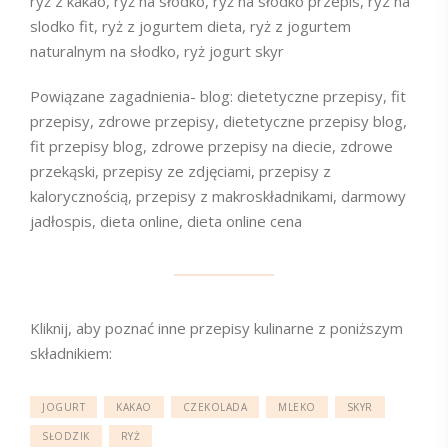
ryż z kakao, ryż na słodko, ryż na słodko przepis, ryz na
slodko fit, ryż z jogurtem dieta, ryż z jogurtem
naturalnym na słodko, ryż jogurt skyr
Powiązane zagadnienia- blog: dietetyczne przepisy, fit
przepisy, zdrowe przepisy, dietetyczne przepisy blog,
fit przepisy blog, zdrowe przepisy na diecie, zdrowe
przekąski, przepisy ze zdjęciami, przepisy z
kalorycznością, przepisy z makroskładnikami, darmowy
jadłospis, dieta online, dieta online cena
Kliknij, aby poznać inne przepisy kulinarne z poniższym
składnikiem:
JOGURT
KAKAO
CZEKOLADA
MLEKO
SKYR
SŁODZIK
RYŻ