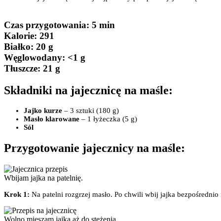
Czas przygotowania
: 5 min
Kalorie:
291
Białko
: 20 g
Węglowodany:
<1 g
Tłuszcze
: 21 g
Składniki na jajecznicę na maśle:
Jajko kurze
– 3 sztuki (180 g)
Masło klarowane
– 1 łyżeczka (5 g)
Sól
Przygotowanie jajecznicy na maśle:
Wbijam jajka na patelnię.
Krok 1:
Na patelni rozgrzej masło. Po chwili wbij jajka bezpośrednio 
Wolno mieszam jajka aż do stężenia.