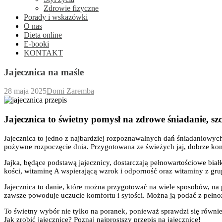
Zdrowie fizyczne
Porady i wskazówki
O nas
Dieta online
E-booki
KONTAKT
Jajecznica na maśle
28 maja 2025
Domi Zaremba
Jajecznica to świetny pomysł na zdrowe śniadanie, szc
Jajecznica to jedno z najbardziej rozpoznawalnych dań śniadaniowych,
pożywne rozpoczęcie dnia. Przygotowana ze świeżych jaj, dobrze kom
Jajka, będące podstawą jajecznicy, dostarczają pełnowartościowe bia
kości, witaminę A wspierającą wzrok i odporność oraz witaminy z g
Jajecznica to danie, które można przygotować na wiele sposobów, na
zawsze powoduje uczucie komfortu i sytości. Można ją podać z pełn
To świetny wybór nie tylko na poranek, ponieważ sprawdzi się również 
Jak zrobić jajecznicę? Poznaj najprostszy przepis na jajecznicę!