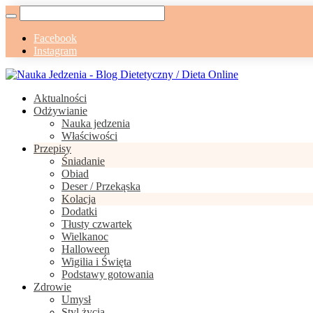
Facebook
Instagram
Aktualności
Odżywianie
Nauka jedzenia
Właściwości
Przepisy
Śniadanie
Obiad
Deser / Przekąska
Kolacja
Dodatki
Tłusty czwartek
Wielkanoc
Halloween
Wigilia i Święta
Podstawy gotowania
Zdrowie
Umysł
Styl życia