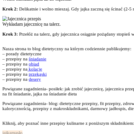
Krok 2:
Delikatnie i wolno mieszaj. Gdy jajka zaczną się ścinać (2-
Wykładam jajecznicę na talerz.
Krok 3:
Przełóż na talerz, gdy jajecznica osiągnie pożądany stopień
Nasza strona to blog dietetyczny na którym codziennie publikujemy:
– porady dietetyczne
– przepisy na
śniadanie
– przepisy na
obiad
– przepisy na
kolacje
– przepisy na
przekąski
– przepisy na
desery
Powiązane zagadnienia- posiłek: jak zrobić jajecznicę, jajecznica przepi
na fit śniadanie, jajka na śniadanie dieta
Powiązane zagadnienia- blog: dietetyczne przepisy, fit przepisy, zdrow
kalorycznością, przepisy z makroskładnikami, darmowy jadłospis, diet
Kliknij, aby poznać inne przepisy kulinarne z poniższym składnikiem
jajka
masło