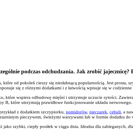
zególnie podczas odchudzania. Jak zrobić jajecznicę? P
 które od pokoleń cieszy się niesłabnącą popularnością. Jest prosta, s
ponuje się z różnymi dodatkami i z łatwością wpisuje się w codzienne
łko, które wspiera odbudowę mięśni i utrzymuje uczucie sytości. Zawie
rupy B, które utrzymują prawidłowe funkcjonowanie układu nerwowego.
 przykład z dodatkiem szczypiorku,
pomidorów
,
pieczarek
,
cebuli
, a na
oziarnistym pieczywem, świeżymi warzywami lub w formie dodatku do w
jako szybki, ciepły posiłek w ciągu dnia. Idealna dla zabieganych, dla d