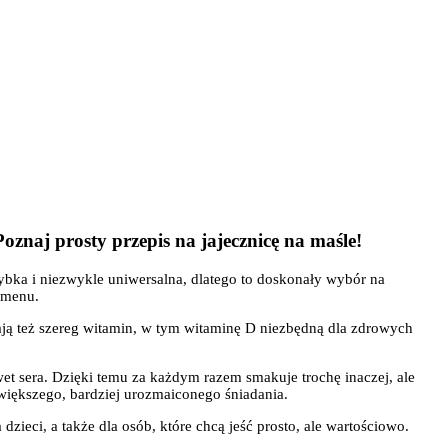
oznaj prosty przepis na jajecznicę na maśle!
zybka i niezwykle uniwersalna, dlatego to doskonały wybór na
 menu.
rają też szereg witamin, w tym witaminę D niezbędną dla zdrowych
wet sera. Dzięki temu za każdym razem smakuje trochę inaczej, ale
iększego, bardziej urozmaiconego śniadania.
zieci, a także dla osób, które chcą jeść prosto, ale wartościowo.