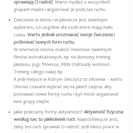
sprawiają Ci radość
. Warto myśleć o wszystkich
grupach mięśni i angażować je podczas ruchu.
Ćwiczenie w domu i w plenerze jest świetnym
wyborem, szczególnie dla osób które mają mało
czasu.
Warto jednak urozmaicać swoje ćwiczenia i
próbować nowych form ruchu.
W internecie można znaleźć mnóstwo świetnych
filmów instruktażowych, np. na domowy trening
pilatesu, jogi, fitnessu, FBW (Full body workout–
Trening całego ciała) itp.
A jeśli miejsce w którym ćwiczysz to siłownia – warto
chociaż czasami wybrać się na jakieś zajęcia, aby
poznawać nowe formy ruchu i być może angażować
inne grupy mięśni.
Jakie polecamy formy aktywności?
Aktywność fizyczna
według nas to jakikolwiek ruch.
Najistotniejsze jest,
żeby ten ruch sprawiał Ci radość. Jeśli lubisz prace w