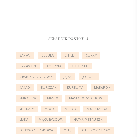
SKŁADNIK POSIŁKU ⇩
BANAN
CEBULA
CHILLI
CURRY
CYNAMON
CYTRYNA
CZOSNEK
DBANIE O ZDROWIE
JAJKA
JOGURT
KAKAO
KURCZAK
KURKUMA
MAKARON
MARCHEW
MASŁO
MASŁO ORZECHOWE
MIGDAŁY
MIÓD
MLEKO
MUSZTARDA
MĄKA
MĄKA RYŻOWA
NATKA PIETRUSZKI
ODŻYWKA BIAŁKOWA
OLEJ
OLEJ KOKOSOWY