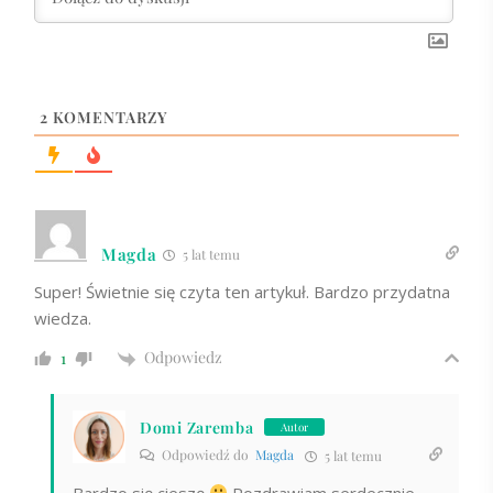
2
KOMENTARZY
Magda
5 lat temu
Super! Świetnie się czyta ten artykuł. Bardzo przydatna
wiedza.
Odpowiedz
1
Domi Zaremba
Autor
Odpowiedź do
Magda
5 lat temu
Bardzo się cieszę
Pozdrawiam serdecznie