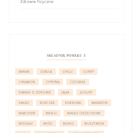
Zdrowie fizyczne
SKŁADNIK POSIŁKU ⇩
BANAN
CEBULA
CHILLI
CURRY
CYNAMON
CYTRYNA
CZOSNEK
DBANIE O ZDROWIE
JAJKA
JOGURT
KAKAO
KURCZAK
KURKUMA
MAKARON
MARCHEW
MASŁO
MASŁO ORZECHOWE
MIGDAŁY
MIÓD
MLEKO
MUSZTARDA