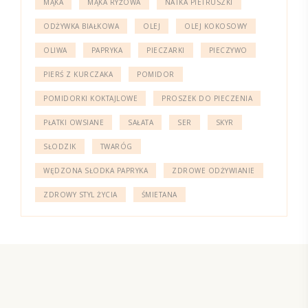
MĄKA
MĄKA RYŻOWA
NATKA PIETRUSZKI
ODŻYWKA BIAŁKOWA
OLEJ
OLEJ KOKOSOWY
OLIWA
PAPRYKA
PIECZARKI
PIECZYWO
PIERŚ Z KURCZAKA
POMIDOR
POMIDORKI KOKTAJLOWE
PROSZEK DO PIECZENIA
PŁATKI OWSIANE
SAŁATA
SER
SKYR
SŁODZIK
TWARÓG
WĘDZONA SŁODKA PAPRYKA
ZDROWE ODŻYWIANIE
ZDROWY STYL ŻYCIA
ŚMIETANA