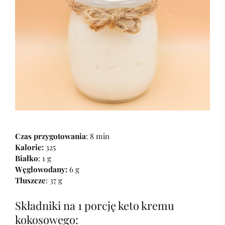
Czas przygotowania
: 8 min
Kalorie:
325
Białko
: 1 g
Węglowodany:
6 g
Tłuszcze
: 37 g
Składniki na 1 porcję keto kremu
kokosowego: