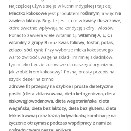
Najczęściej używa się je w kuchni indyjskiej i tajskiej.
Mleczko kokosowe
jest produktem
roślinnym
, a więc
nie
zawiera laktozy.
Bogate jest za to w
kwasy
tłuszczowe
,
które świetnie wpływają na kondycję skóry i włosów.
Ponadto zawiera wiele witamin t.j.
witaminę A
,
E
,
C
i
witaminy z grupy B
oraz
kwas foliowy
,
fosfor
,
potas
,
żelazo
,
sód
,
cynk
. Przy wyborze mleka kokosowego
warto zwrócić uwagę na skład– im mniej składników,
tym mleko będzie zdrowsze dla naszego organizmu.
Jak zrobić krem kokosowy? Poznaj prosty przepis na
szybki deser na zimno!
Zdrowe fit przepisy na szybkie i proste dietetyczne
posiłki (dieta zbilansowana, dieta ketogeniczna, dieta
niskowęglowodanowa, dieta wegetariańska, dieta
wegańska, dieta bez laktozy, dieta bez glutenu, dieta
lekkostrawna) oraz każdą indywidualną kombinację na
życzenie otrzymasz podczas współpracy z nami za
pośrednictwem naszej aplikacji