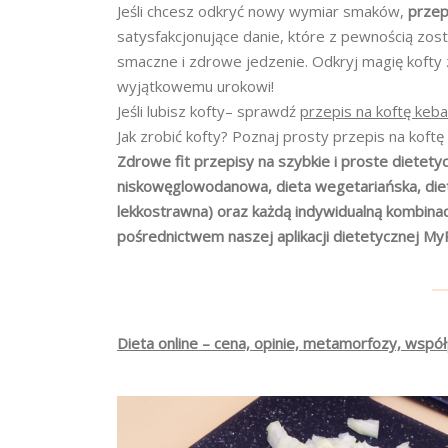
Jeśli chcesz odkryć nowy wymiar smaków,
przep
satysfakcjonujące danie, które z pewnością zos
smaczne i zdrowe jedzenie. Odkryj magię kofty
wyjątkowemu urokowi!
Jeśli lubisz kofty– sprawdź
przepis na koftę keba
Jak zrobić kofty? Poznaj prosty przepis na koftę 
Zdrowe fit przepisy na szybkie i proste dietetyc
niskowęglowodanowa, dieta wegetariańska, dieta
lekkostrawna) oraz każdą indywidualną kombina
pośrednictwem naszej aplikacji dietetycznej My
Dieta online – cena, opinie, metamorfozy, współ