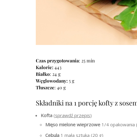
Czas przygotowania
: 25 min
Kalorie:
443
Białko
: 24 g
Węglowodany:
5 g
Tłuszcze
: 40 g
Składniki na 1 porcję kofty z so
Kofta
(
sprawdź przepis
)
Mięso mielone wieprzowe
1/4 opakowania 
Cebula
1 mała sztuka (20 g)