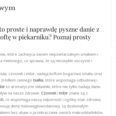
owym
o proste i naprawdę pyszne danie z
oftę w piekarniku? Poznaj prosty
nie, które zachwyca swoim niepowtarzalnym smakiem i
 mielonego, co sprawia, że są niezwykle soczyste i
ebula, czosnek i imbir, nadają koftom bogactwa smaku oraz
t źródłem cennego
białka
, które wspomaga odbudowę i
bir
to aromatyczne składniki, które nie tylko nadają daniu
pływ na nasze zdrowie.
Czosnek
i
imbir
znane są z
ch
, co wspomaga naszą odporność i ogólny stan zdrowia.
 stosują dietę niskowęglowodanową. Są doskonałym
makiem bez obaw o przekraczanie swoich makroskładników.