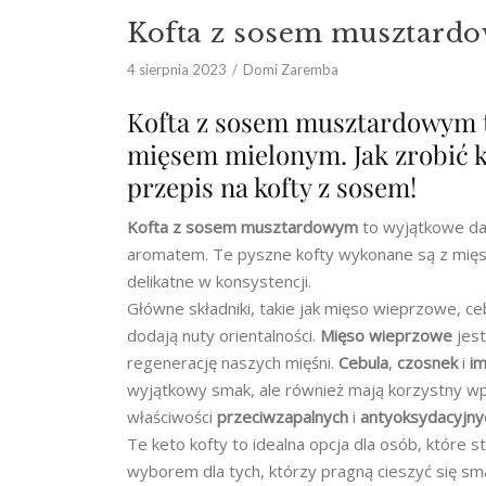
Kofta z sosem musztard
4 sierpnia 2023
Domi Zaremba
Kofta z sosem musztardowym t
mięsem mielonym. Jak zrobić k
przepis na kofty z sosem!
Kofta z sosem musztardowym
to wyjątkowe da
aromatem. Te pyszne kofty wykonane są z mięsa
delikatne w konsystencji.
Główne składniki, takie jak mięso wieprzowe, c
dodają nuty orientalności.
Mięso wieprzowe
jes
regenerację naszych mięśni.
Cebula
,
czosnek
i
im
wyjątkowy smak, ale również mają korzystny w
właściwości
przeciwzapalnych
i
antyoksydacyjny
Te keto kofty to idealna opcja dla osób, które
wyborem dla tych, którzy pragną cieszyć się s