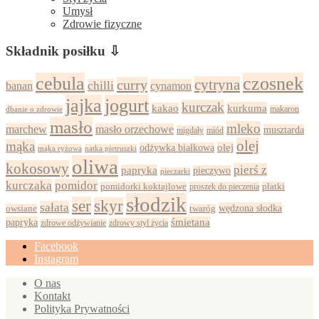
Umysł
Zdrowie fizyczne
Składnik posiłku ⇩
cebula
czosnek
cytryna
curry
chilli
cynamon
banan
jajka
jogurt
kurczak
kurkuma
kakao
dbanie o zdrowie
makaron
masło
mleko
marchew
masło orzechowe
musztarda
migdały
miód
olej
mąka
olej
odżywka białkowa
mąka ryżowa
natka pietruszki
oliwa
kokosowy
pierś z
papryka
pieczywo
pieczarki
kurczaka
pomidor
pomidorki koktajlowe
proszek do pieczenia
płatki
słodzik
ser
skyr
sałata
wędzona słodka
owsiane
twaróg
papryka
śmietana
zdrowy styl życia
zdrowe odżywianie
Facebook
Instagram
O nas
Kontakt
Polityka Prywatności