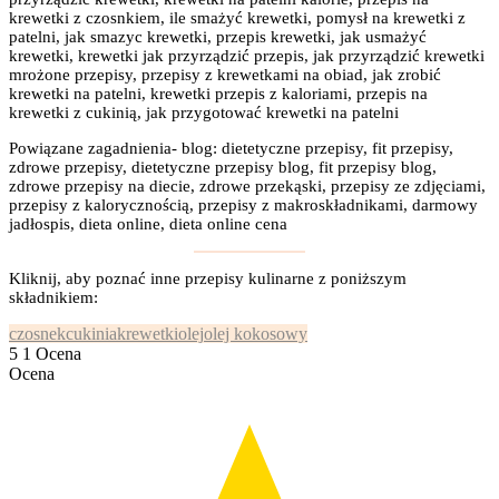
krewetki z czosnkiem, ile smażyć krewetki, pomysł na krewetki z
patelni, jak smazyc krewetki, przepis krewetki, jak usmażyć
krewetki, krewetki jak przyrządzić przepis, jak przyrządzić krewetki
mrożone przepisy, przepisy z krewetkami na obiad, jak zrobić
krewetki na patelni, krewetki przepis z kaloriami, przepis na
krewetki z cukinią, jak przygotować krewetki na patelni
Powiązane zagadnienia- blog: dietetyczne przepisy, fit przepisy,
zdrowe przepisy, dietetyczne przepisy blog, fit przepisy blog,
zdrowe przepisy na diecie, zdrowe przekąski, przepisy ze zdjęciami,
przepisy z kalorycznością, przepisy z makroskładnikami, darmowy
jadłospis, dieta online, dieta online cena
Kliknij, aby poznać inne przepisy kulinarne z poniższym
składnikiem:
czosnek
cukinia
krewetki
olej
olej kokosowy
5
1
Ocena
Ocena