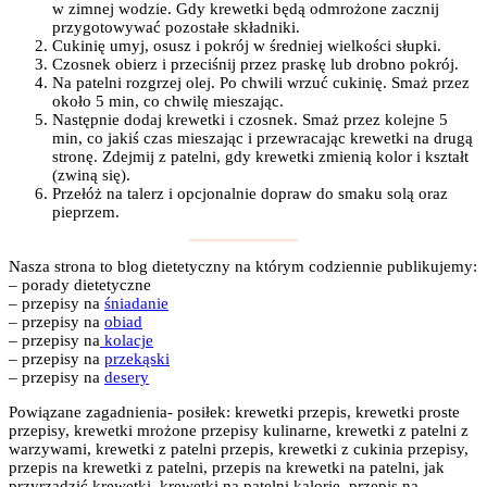
w zimnej wodzie. Gdy krewetki będą odmrożone zacznij
przygotowywać pozostałe składniki.
Cukinię umyj, osusz i pokrój w średniej wielkości słupki.
Czosnek obierz i przeciśnij przez praskę lub drobno pokrój.
Na patelni rozgrzej olej. Po chwili wrzuć cukinię. Smaż przez
około 5 min, co chwilę mieszając.
Następnie dodaj krewetki i czosnek. Smaż przez kolejne 5
min, co jakiś czas mieszając i przewracając krewetki na drugą
stronę. Zdejmij z patelni, gdy krewetki zmienią kolor i kształt
(zwiną się).
Przełóż na talerz i opcjonalnie dopraw do smaku solą oraz
pieprzem.
Nasza strona to blog dietetyczny na którym codziennie publikujemy:
– porady dietetyczne
– przepisy na
śniadanie
– przepisy na
obiad
– przepisy na
kolacje
– przepisy na
przekąski
– przepisy na
desery
Powiązane zagadnienia- posiłek: krewetki przepis, krewetki proste
przepisy, krewetki mrożone przepisy kulinarne, krewetki z patelni z
warzywami, krewetki z patelni przepis, krewetki z cukinia przepisy,
przepis na krewetki z patelni, przepis na krewetki na patelni, jak
przyrządzić krewetki, krewetki na patelni kalorie, przepis na