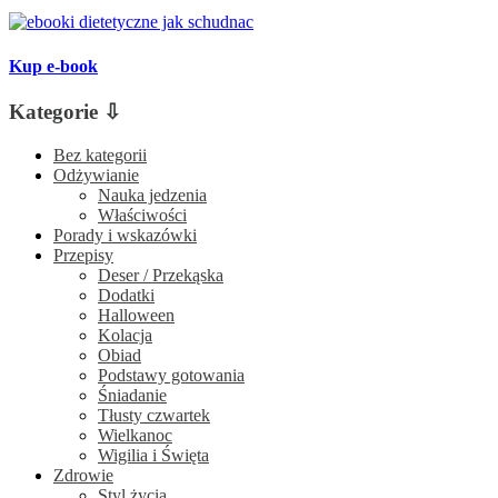
Kup e-book
Kategorie ⇩
Bez kategorii
Odżywianie
Nauka jedzenia
Właściwości
Porady i wskazówki
Przepisy
Deser / Przekąska
Dodatki
Halloween
Kolacja
Obiad
Podstawy gotowania
Śniadanie
Tłusty czwartek
Wielkanoc
Wigilia i Święta
Zdrowie
Styl życia