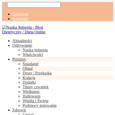
Facebook
Instagram
Aktualności
Odżywianie
Nauka jedzenia
Właściwości
Przepisy
Śniadanie
Obiad
Deser / Przekąska
Kolacja
Dodatki
Tłusty czwartek
Wielkanoc
Halloween
Wigilia i Święta
Podstawy gotowania
Zdrowie
Umysł