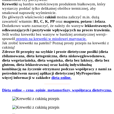
Krewetki
są bardzo wartościowym produktem białkowym, który
wystarczy poddać tylko delikatnej obróbce termicznej, aby
smakował naprawdę wyśmienicie.
Do głównych właściwości
cukinii
można zaliczyć m.in. dużą
zawartość witamin:
B1, C, K, PP
oraz
magnezu, potasu
i
żelaza
.
Dodatkowo warto zaznaczyć, że należy do warzyw
lekkostrawnych,
odkwaszających i pozytywnie wpływających na proces trawienia
.
Jeśli wolisz krewetki bez warzyw w bardziej aromatycznej wersji–
sprawdź
przepis na krewetki w miodowej marynacie.
Jak zrobić krewetki na patelni? Poznaj prosty przepis na krewetki z
cukinią!
Zdrowe fit przepisy na szybkie i proste dietetyczne posiłki (dieta
zbilansowana, dieta ketogeniczna, dieta niskowęglowodanowa,
dieta wegetariańska, dieta wegańska, dieta bez laktozy, dieta bez
glutenu, dieta lekkostrawna) oraz każdą indywidualną
kombinację na życzenie otrzymasz podczas współpracy z nami za
pośrednictwem naszej aplikacji dietetycznej MyProportion-
więcej informacji w zakładce
dieta online.
Dieta online – cena, opinie, metamorfozy, współpraca dietetyczna.