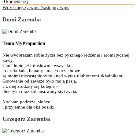
0
komentarzy
Wcześniejszy wpis
Następny wpis
Domi Zaremba
Team MyProportion
Nie wyobrażam sobie życia bez pysznego jedzenia i aromatycznej
kawy.
Choć lubię jeść dosłownie wszystko,
to czekolada, banany i masło orzechowe
są moimi niezastąpionymi i nad wyraz ulubionymi składnikami…
Gotowanie od zawsze było moją pasją,
a z niej zrodziły się kolejne –
dietetyka oraz zbilansowany styl życia.
Kocham podróże, słońce
i przyjemne dla oka posiłki.
Grzegorz Zaremba