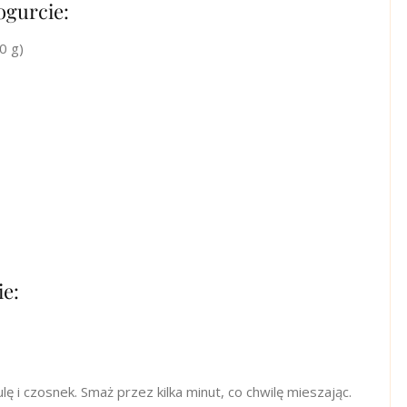
ogurcie:
0 g)
ie:
ulę i czosnek. Smaż przez kilka minut, co chwilę mieszając.