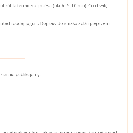
bróbki termicznej mięsa (około 5-10 min). Co chwilę
utach dodaj jogurt. Dopraw do smaku solą i pieprzem.
ziennie publikujemy:
cie naturalnym, kurczak w jogurcie przepis, kurczak jogurt