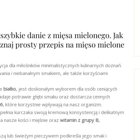
 szybkie danie z mięsa mielonego. Jak
oznaj prosty przepis na mięso mielone
ja dla miłośników minimalistycznych kulinarnych doznań.
ania i niebanalnym smakiem, ale także korzyściami
we
białko
, jest doskonałym wyborem dla osób ceniących
daje potrawie głębi smaku oraz dostarcza cennych
6
, które korzystnie wpływają na nasz organizm.
zupełnia kurczaka swoją kremową konsystencją i delikatnym
ra nasze kości i mięśnie oraz
witamin z grupy B,
aszą lub świeżym pieczywem podkreśla jego smak i