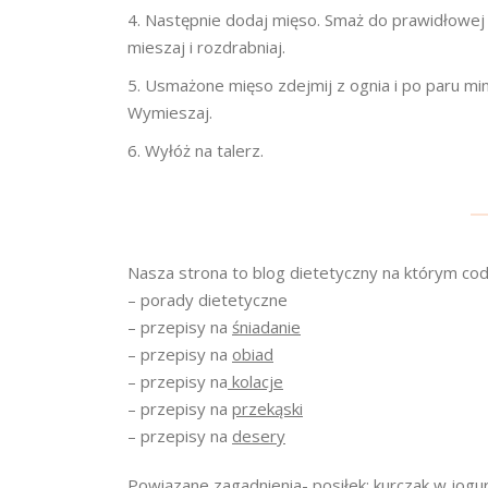
Następnie dodaj mięso. Smaż do prawidłowej o
mieszaj i rozdrabniaj.
Usmażone mięso zdejmij z ognia i po paru min
Wymieszaj.
Wyłóż na talerz.
Nasza strona to blog dietetyczny na którym cod
– porady dietetyczne
– przepisy na
śniadanie
– przepisy na
obiad
– przepisy na
kolacje
– przepisy na
przekąski
– przepisy na
desery
Powiązane zagadnienia- posiłek: kurczak w jogur