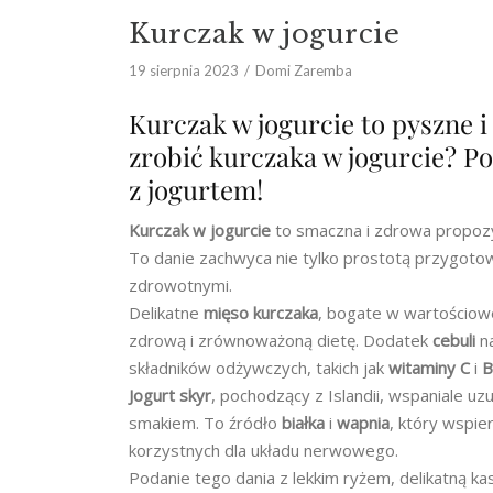
Kurczak w jogurcie
19 sierpnia 2023
Domi Zaremba
Kurczak w jogurcie to pyszne i
zrobić kurczaka w jogurcie? P
z jogurtem!
Kurczak w jogurcie
to smaczna i zdrowa propozyc
To danie zachwyca nie tylko prostotą przygotow
zdrowotnymi.
Delikatne
mięso kurczaka
, bogate w wartościo
zdrową i zrównoważoną dietę. Dodatek
cebuli
na
składników odżywczych, takich jak
witaminy C
i
B
Jogurt skyr
, pochodzący z Islandii, wspaniale u
smakiem. To źródło
białka
i
wapnia
, który wspie
korzystnych dla układu nerwowego.
Podanie tego dania z lekkim ryżem, delikatną k