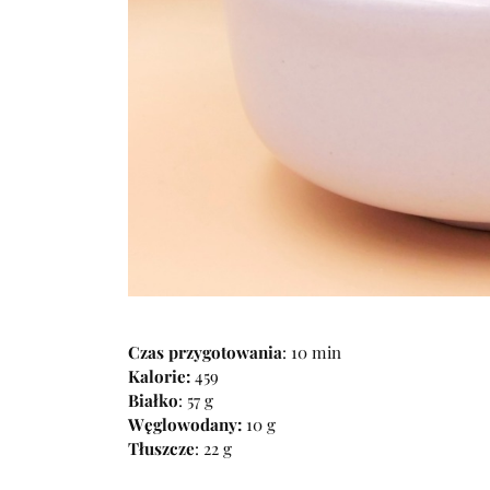
Czas przygotowania
: 10 min
Kalorie:
459
Białko
: 57 g
Węglowodany:
10 g
Tłuszcze
: 22 g